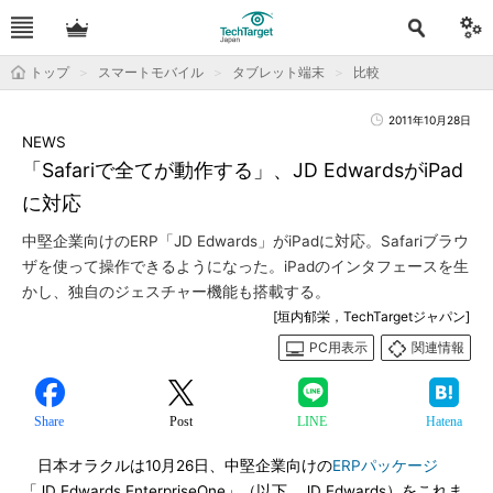
トップ
スマートモバイル
タブレット端末
比較
2011年10月28日
NEWS
「Safariで全てが動作する」、JD EdwardsがiPad
に対応
中堅企業向けのERP「JD Edwards」がiPadに対応。Safariブラウ
ザを使って操作できるようになった。iPadのインタフェースを生
かし、独自のジェスチャー機能も搭載する。
[垣内郁栄，TechTargetジャパン]
PC用表示
関連情報
Share
Post
LINE
Hatena
日本オラクルは10月26日、中堅企業向けの
ERPパッケージ
「JD Edwards EnterpriseOne」（以下、JD Edwards）をこれま