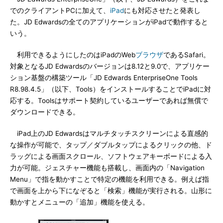
でのクライアントPCに加えて、
iPad
にも対応させたと発表し
た。JD Edwardsの全てのアプリケーションがiPadで動作すると
いう。
利用できるようにしたのはiPadのWeb
ブラウザ
であるSafari。
対象となるJD Edwardsのバージョンは8.12と9.0で、アプリケー
ション基盤の構築ツール「JD Edwards EnterpriseOne Tools
R8.98.4.5」（以下、Tools）をインストールすることでiPadに対
応する。Toolsはサポート契約しているユーザーであれば無償で
ダウンロードできる。
iPad上のJD Edwardsはマルチタッチスクリーンによる直感的
な操作が可能で、タップ／ダブルタップによるクリックの他、ド
ラッグによる画面スクロール、ソフトウェアキーボードによる入
力が可能。ジェスチャー機能も搭載し、画面内の「Navigation
Menu」で指を動かすことで特定の機能を利用できる。例えば指
で画面を上から下になぞると「検索」機能が実行される。山形に
動かすとメニューの「追加」機能を使える。