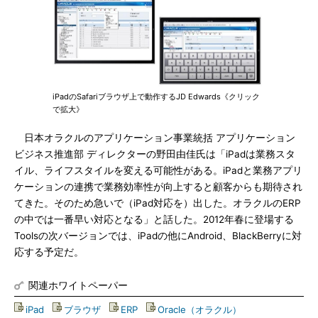
iPadのSafariブラウザ上で動作するJD Edwards《クリック
で拡大》
日本オラクルのアプリケーション事業統括 アプリケーション
ビジネス推進部 ディレクターの野田由佳氏は「iPadは業務スタ
イル、ライフスタイルを変える可能性がある。iPadと業務アプリ
ケーションの連携で業務効率性が向上すると顧客からも期待され
てきた。そのため急いで（iPad対応を）出した。オラクルのERP
の中では一番早い対応となる」と話した。2012年春に登場する
Toolsの次バージョンでは、iPadの他にAndroid、BlackBerryに対
応する予定だ。
関連ホワイトペーパー
iPad
|
ブラウザ
|
ERP
|
Oracle（オラクル）