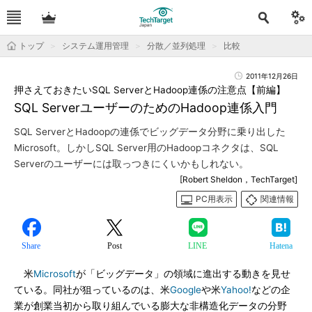
トップ
システム運用管理
分散／並列処理
比較
2011年12月26日
押さえておきたいSQL ServerとHadoop連係の注意点【前編】
SQL ServerユーザーのためのHadoop連係入門
SQL ServerとHadoopの連係でビッグデータ分野に乗り出した
Microsoft。しかしSQL Server用のHadoopコネクタは、SQL
Serverのユーザーには取っつきにくいかもしれない。
[Robert Sheldon，TechTarget]
PC用表示
関連情報
Share
Post
LINE
Hatena
米
Microsoft
が「ビッグデータ」の領域に進出する動きを見せ
ている。同社が狙っているのは、米
Google
や米
Yahoo!
などの企
業が創業当初から取り組んでいる膨大な非構造化データの分野