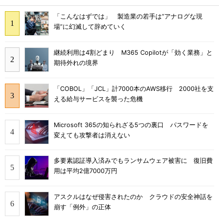
「こんなはずでは」 製造業の若手は“アナログな現
場”に幻滅して辞めていく
継続利用は4割どまり M365 Copilotが「効く業務」と
期待外れの境界
「COBOL」「JCL」計7000本のAWS移行 2000社を支
える給与サービスを襲った危機
Microsoft 365の知られざる5つの裏口 パスワードを
変えても攻撃者は消えない
多要素認証導入済みでもランサムウェア被害に 復旧費
用は平均2億7000万円
アスクルはなぜ侵害されたのか クラウドの安全神話を
崩す「例外」の正体