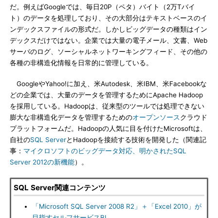
だ。例えばGoogleでは、毎日20P（ペタ）バイト（2万Tバイ
ト）のデータを処理しており、その大部分はテキストベースのイ
ンデックスファイルの形式だ。しかしビッグデータの種類はイン
デックスだけではない。企業では大量の電子メール、文書、Web
サーバのログ、ソーシャルネットワーキングフィード、その他の
各種の非構造化情報を日常的に管理している。
GoogleやYahoo!に加え、米Autodesk、米IBM、米Facebookな
どの企業では、大量のデータを管理するためにApache Hadoop
を採用している。Hadoopは、従来型のツールでは処理できない
膨大な非構造化データを管理するための
オープンソース
クラウド
プラットフォームだ。Hadoopの人気に目を付けたMicrosoftは、
自社の
SQL Server
とHadoopを接続する技術を開発した（関連記
事：
マイクロソフトのビッグデータ対応、明かされたSQL
Server 2012の新機能
）。
SQL Server関連コンテンツ
「Microsoft SQL Server 2008 R2」＋「Excel 2010」が
目指すセルフサービスBI