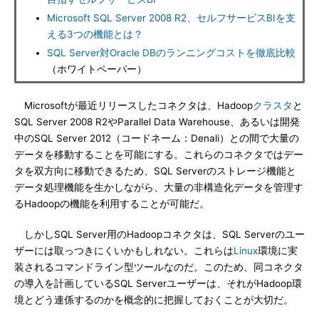
Microsoft SQL Server 2008 R2、セルフサービスBIを支
える3つの機能とは？
SQL Server対Oracle DBのランニングコストを徹底比較
（ホワイトペーパー）
Microsoftが最近リリースしたコネクタは、Hadoop
クラスタ
と
SQL Server 2008 R2やParallel Data Warehouse、あるいは開発
中のSQL Server 2012（コードネーム：Denali）との間で大量の
データを移動することを可能にする。これらのコネクタではデー
タを双方向に移動できるため、SQL Serverのストレージ機能と
データ処理機能を生かしながら、大量の非構造化データを管理す
るHadoopの機能を利用することが可能だ。
しかしSQL Server用のHadoopコネクタは、SQL Serverのユー
ザーには取っつきにくいかもしれない。これらは
Linux
環境に実
装されるコマンドライン型ツールなのだ。このため、同コネクタ
の導入を計画しているSQL Serverユーザーは、それがHadoop環
境とどう連係するのかを概念的に把握しておくことが大切だ。