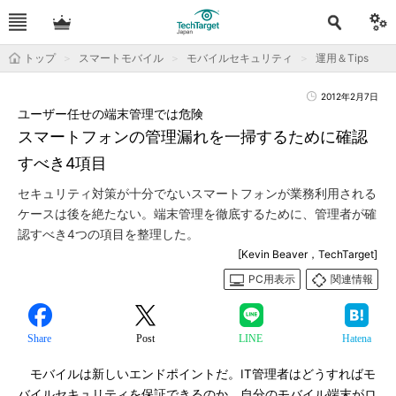
トップ
スマートモバイル
モバイルセキュリティ
運用＆Tips
2012年2月7日
ユーザー任せの端末管理では危険
スマートフォンの管理漏れを一掃するために確認
すべき4項目
セキュリティ対策が十分でないスマートフォンが業務利用される
ケースは後を絶たない。端末管理を徹底するために、管理者が確
認すべき4つの項目を整理した。
[Kevin Beaver，TechTarget]
PC用表示
関連情報
Share
Post
LINE
Hatena
モバイルは新しいエンドポイントだ。IT管理者はどうすればモ
バイルセキュリティを保証できるのか。自分のモバイル端末がロ