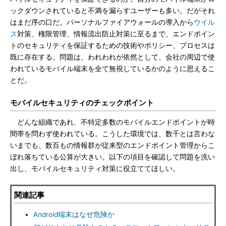
ックダウンされていると不満を漏らすユーザーも多い。だがそれ
はまだ序の口だ。パーソナルファイアウォールの導入から
ウイル
ス
対策、権限管理、情報流出防止対策に至るまで、エンドポイン
トのセキュリティを保証するための技術やポリシー、プロセスは
既に存在する。問題は、われわれが依然として、会社の周辺で使
われているモバイル端末を全て無視しているかのように思えるこ
とだ。
モバイルセキュリティのチェックポイント
どんな組織であれ、不特定多数のモバイルエンドポイントが時
間帯を問わず使われている。こうした環境では、数千とは言わな
いまでも、数百もの情報群が従来型のエンドポイント管理からこ
ぼれ落ちている公算が大きい。以下の項目を確認して問題を洗い
出し、モバイルセキュリティ対策に役立ててほしい。
関連記事
Android端末はなぜ危険か