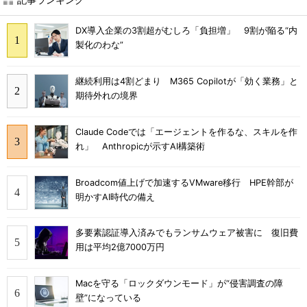
DX導入企業の3割超がむしろ「負担増」 9割が陥る“内
製化のわな”
継続利用は4割どまり M365 Copilotが「効く業務」と
期待外れの境界
Claude Codeでは「エージェントを作るな、スキルを作
れ」 Anthropicが示すAI構築術
Broadcom値上げで加速するVMware移行 HPE幹部が
明かすAI時代の備え
多要素認証導入済みでもランサムウェア被害に 復旧費
用は平均2億7000万円
Macを守る「ロックダウンモード」が“侵害調査の障
壁”になっている