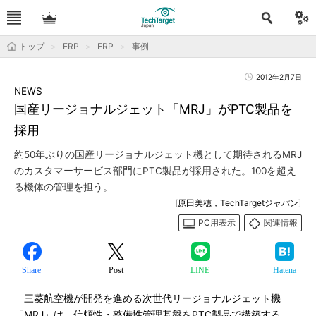
トップ
ERP
ERP
事例
2012年2月7日
NEWS
国産リージョナルジェット「MRJ」がPTC製品を
採用
約50年ぶりの国産リージョナルジェット機として期待されるMRJ
のカスタマーサービス部門にPTC製品が採用された。100を超え
る機体の管理を担う。
[原田美穂，TechTargetジャパン]
PC用表示
関連情報
Share
Post
LINE
Hatena
三菱航空機が開発を進める次世代リージョナルジェット機
「MRJ」は、信頼性・整備性管理基盤をPTC製品で構築する。