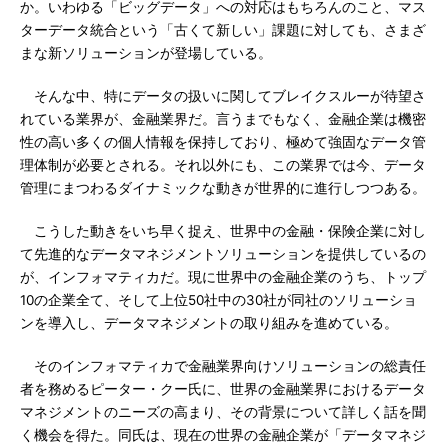
か。いわゆる「ビッグデータ」への対応はもちろんのこと、マス
ターデータ統合という「古くて新しい」課題に対しても、さまざ
まな新ソリューションが登場している。
そんな中、特にデータの扱いに関してブレイクスルーが待望さ
れている業界が、金融業界だ。言うまでもなく、金融企業は機密
性の高い多くの個人情報を保持しており、極めて強固なデータ管
理体制が必要とされる。それ以外にも、この業界では今、データ
管理にまつわるダイナミックな動きが世界的に進行しつつある。
こうした動きをいち早く捉え、世界中の金融・保険企業に対し
て先進的なデータマネジメントソリューションを提供しているの
が、インフォマティカだ。現に世界中の金融企業のうち、トップ
10の企業全て、そして上位50社中の30社が同社のソリューショ
ンを導入し、データマネジメントの取り組みを進めている。
そのインフォマティカで金融業界向けソリューションの総責任
者を務めるピーター・クー氏に、世界の金融業界におけるデータ
マネジメントのニーズの高まり、その背景について詳しく話を聞
く機会を得た。同氏は、現在の世界の金融企業が「データマネジ