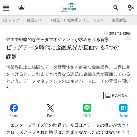
トップ
経営とIT
IT経営／IT戦略系ソリューション
製品解説
2012年2月29日
強固で戦略的なデータマネジメントが求められる背景
ビッグデータ時代に金融業界が直面する5つの
課題
他業界以上に強固なデータ管理体制が必要な金融業界。世界に目
を向けると、これまでとは異なる課題に金融企業が直面している
という。データマネジメントのエキスパートに、その背景を聞い
た。
PC用表示
Share
Post
LINE
Hatena
エンタープライズITの世界で、今日ほどデータの扱いが大きく
クローズアップされた時期はこれまでなかったのではないだろう