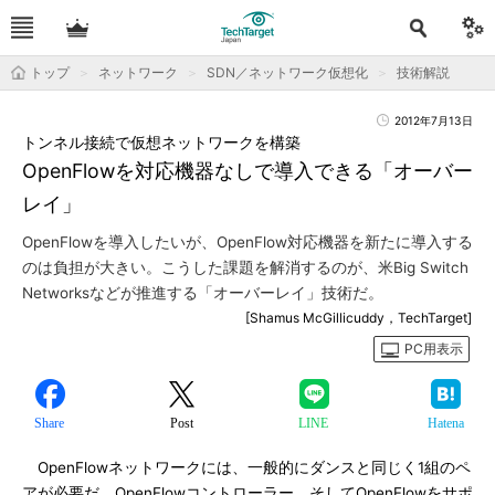
トップ
ネットワーク
SDN／ネットワーク仮想化
技術解説
2012年7月13日
トンネル接続で仮想ネットワークを構築
OpenFlowを対応機器なしで導入できる「オーバー
レイ」
OpenFlowを導入したいが、OpenFlow対応機器を新たに導入する
のは負担が大きい。こうした課題を解消するのが、米Big Switch
Networksなどが推進する「オーバーレイ」技術だ。
[Shamus McGillicuddy，TechTarget]
PC用表示
Share
Post
LINE
Hatena
OpenFlowネットワークには、一般的にダンスと同じく1組のペ
アが必要だ。OpenFlowコントローラー、そしてOpenFlowをサポ