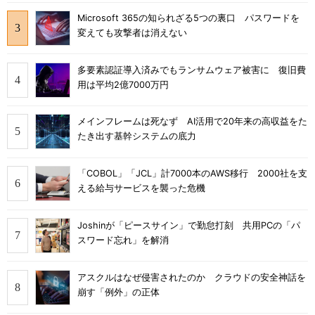
Microsoft 365の知られざる5つの裏口 パスワードを
変えても攻撃者は消えない
多要素認証導入済みでもランサムウェア被害に 復旧費
用は平均2億7000万円
メインフレームは死なず AI活用で20年来の高収益をた
たき出す基幹システムの底力
「COBOL」「JCL」計7000本のAWS移行 2000社を支
える給与サービスを襲った危機
Joshinが「ピースサイン」で勤怠打刻 共用PCの「パ
スワード忘れ」を解消
アスクルはなぜ侵害されたのか クラウドの安全神話を
崩す「例外」の正体