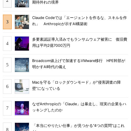
期待外れの境界
Claude Codeでは「エージェントを作るな、スキルを作
れ」 Anthropicが示すAI構築術
多要素認証導入済みでもランサムウェア被害に 復旧費
用は平均2億7000万円
Broadcom値上げで加速するVMware移行 HPE幹部が
明かすAI時代の備え
Macを守る「ロックダウンモード」が“侵害調査の障
壁”になっている
なぜAnthropicの「Claude」は暴走し、現実の企業をハ
ッキングしたのか
「本当にやりたい仕事」が見つかる“4つの質問”はこれ