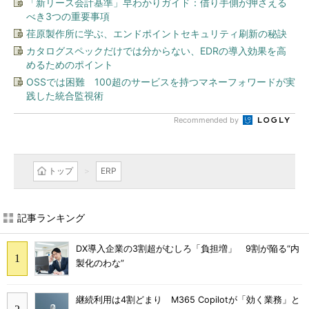
「新リース会計基準」早わかりガイド：借り手側が押さえる
べき3つの重要事項
荏原製作所に学ぶ、エンドポイントセキュリティ刷新の秘訣
カタログスペックだけでは分からない、EDRの導入効果を高
めるためのポイント
OSSでは困難 100超のサービスを持つマネーフォワードが実
践した統合監視術
Recommended by
トップ
ERP
記事ランキング
DX導入企業の3割超がむしろ「負担増」 9割が陥る“内
製化のわな”
継続利用は4割どまり M365 Copilotが「効く業務」と