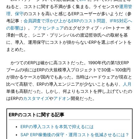
ねると、コストに関する不満が多く集まる。ライセンスや
運用管
理
、
保守
のコストを高いと感じるERPユーザーが多いようだ（参
考記事：
会員調査で浮かび上がるERPのコスト問題、IFRS対応へ
の影響は
）。
アクセンチュア
のエグゼクティブ・パートナー 米
澤創一氏と、シニア・プリンシパルの渡辺哲弥氏への取材を基
に、導入、運用保守にコストが掛からないERPを選ぶポイントを
まとめた。
かつてのERPは確かに高コストだった。1990年代の第1次ERP
ブームの頃にはERPの大規模導入プロジェクトで30億～100億円
が掛かるケースが国内でもあった。当時はハードウェアが現在と
比べて高額で、ERPの導入エンジニアが少ないこともあり、
人月
単価も高額だった。しかし、何よりもコストを押し上げていたの
はERPの
カスタマイズ
や
アドオン
開発だった。
ERPのコストに関する記事
ERPの導入コストを本気で抑えるには
SAP ERP稼働後の保守・運用コストを低減させるには？