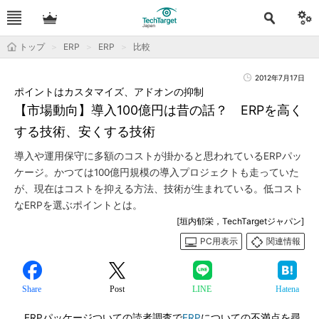
トップ
ERP
ERP
比較
2012年7月17日
ポイントはカスタマイズ、アドオンの抑制
【市場動向】導入100億円は昔の話？ ERPを高く
する技術、安くする技術
導入や運用保守に多額のコストが掛かると思われているERPパッ
ケージ。かつては100億円規模の導入プロジェクトも走っていた
が、現在はコストを抑える方法、技術が生まれている。低コスト
なERPを選ぶポイントとは。
[垣内郁栄，TechTargetジャパン]
PC用表示
関連情報
Share
Post
LINE
Hatena
ERPパッケージついての読者調査で
ERP
についての不満点を尋