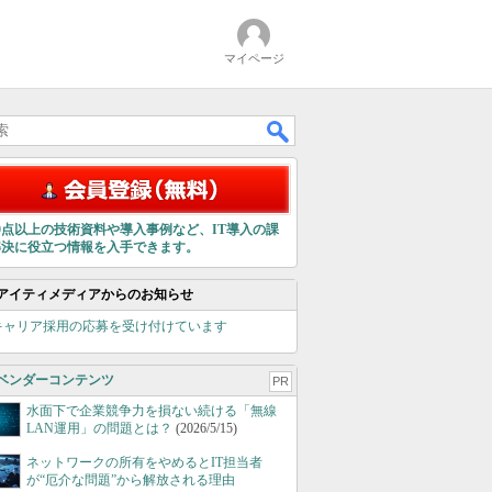
マイページ
00点以上の技術資料や導入事例など、IT導入の課
解決に役立つ情報を入手できます。
アイティメディアからのお知らせ
キャリア採用の応募を受け付けています
ベンダーコンテンツ
PR
水面下で企業競争力を損ない続ける「無線
LAN運用」の問題とは？
(2026/5/15)
ネットワークの所有をやめるとIT担当者
が“厄介な問題”から解放される理由