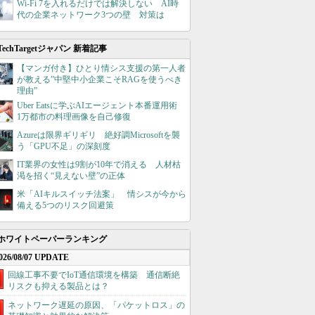
Wi-Fi 7を入れるだけでは解決しない AI時
代の企業ネットワーク3つの壁 対策は
TechTargetジャパン 新着記事
【マンガ付き】ひとり情シス支援の第一人者
が教える”中堅中小企業こそRAGを使うべき
理由”
Uber Eatsに学ぶAIエージェント本番運用術
1万都市の料理画像を自己修復
Azureは限界ギリギリ 絶好調Microsoftを襲
う「GPU不足」の深刻度
IT業界の女性は9割が10年で消える 人材枯
渇を招く“見えない壁”の正体
米「AIキルスイッチ法案」 情シスが今から
備える5つのリスク回避策
ホワイトペーパーランキング
026/08/07 UPDATE
回線工事不要でIoT通信環境を構築 通信断絶
リスクも抑える製品とは？
ネットワーク遅延の原因、「パケットロス」の