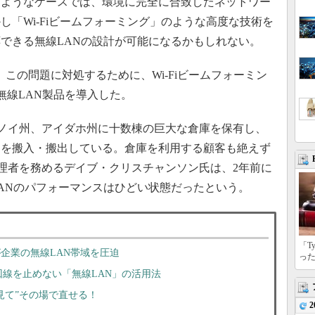
るようなケースでは、環境に完全に合致したネットワー
「Wi-Fiビームフォーミング」のような高度な技術を
できる無線LANの設計が可能になるかもしれない。
では、この問題に対処するために、Wi-Fiビームフォーミン
ssの無線LAN製品を導入した。
ノイ州、アイダホ州に十数棟の巨大な倉庫を保有し、
品を搬入・搬出している。倉庫を利用する顧客も絶えず
理者を務めるデイブ・クリスチャンソン氏は、2年前に
ANのパフォーマンスはひどい状態だったという。
「T
が企業の無線LAN帯域を圧迫
っ
線を止めない「無線LAN」の活用法
で見て”その場で直せる！
2