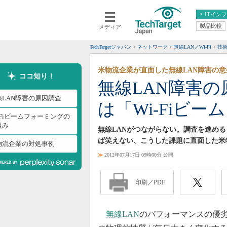
ITイン
製品比較
メディア
クラウド
エンタープライズ
ERP
仮想化
TechTargetジャパン
ネットワーク
無線LAN／Wi-Fi
技
データ分析
サーバ＆ストレージ
米物流企業が直面した無線LAN障害の
CX
スマートモバイル
ココ知り！
無線LAN障害
情報系システム
ネットワーク
線LAN障害の原因調査
は「Wi-Fiビ
システム運用管理
-Fiビームフォーミングの
組み
無線LANがつながらない。調査を進め
ば笑えない、こうした課題に直面した米
物流企業の対処事例
≫
2012年07月17日 09時00分 公開
印刷／PDF
無線LAN
のパフォーマンスの優劣