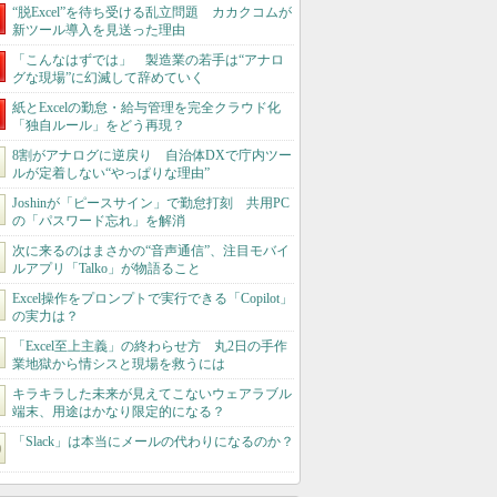
“脱Excel”を待ち受ける乱立問題 カカクコムが
新ツール導入を見送った理由
「こんなはずでは」 製造業の若手は“アナロ
グな現場”に幻滅して辞めていく
紙とExcelの勤怠・給与管理を完全クラウド化
「独自ルール」をどう再現？
8割がアナログに逆戻り 自治体DXで庁内ツー
ルが定着しない“やっぱりな理由”
Joshinが「ピースサイン」で勤怠打刻 共用PC
の「パスワード忘れ」を解消
次に来るのはまさかの“音声通信”、注目モバイ
ルアプリ「Talko」が物語ること
Excel操作をプロンプトで実行できる「Copilot」
の実力は？
「Excel至上主義」の終わらせ方 丸2日の手作
業地獄から情シスと現場を救うには
キラキラした未来が見えてこないウェアラブル
端末、用途はかなり限定的になる？
「Slack」は本当にメールの代わりになるのか？