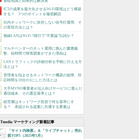
基礎知識と効果的な解決策
ICTの成果を最大化させるWi-Fi環境はどう構築
する？ 3つのポイントを徹底解説
社内ネットワークに依存しない信号灯運用、そ
の実現方法とは？
無線LANはWi-Fi 7移行で“不要論”払拭か？
マルチベンダーのネット運用に挑んだ慶應義
塾、短時間で障害調査ができた理由は
LANトラフィックの詳細分析を手軽に行える方
法とは？
管理者を悩ませるネットワーク機器の故障、対
応時間を10分の1にした方法とは
大手MVNO事業者が法人向けサービスに選んだ
通信端末、その選定基準とは？
経営層はネットワーク投資で何を基準にす
る？ 承認される提案に共通する要素は
ITmedia マーケティング新着記事
「サイト内検索」＆「ライブチャット」売れ
筋TOP5（2025年5月）