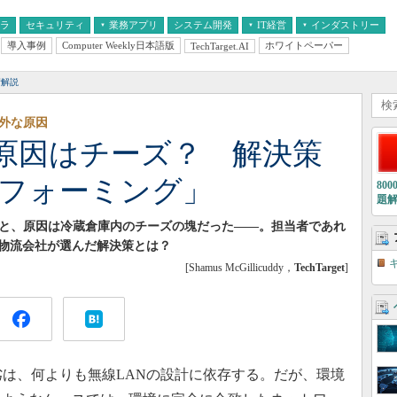
フラ
セキュリティ
業務アプリ
システム開発
IT経営
インダストリー
導入事例
Computer Weekly日本語版
ホワイトペーパー
TechTarget.AI
AI
経営とIT
医療IT
中堅・中小企業とIT
教育IT
術解説
意外な原因
の原因はチーズ？ 解決策
ームフォーミング」
80
題
ると、原因は冷蔵倉庫内のチーズの塊だった――。担当者であれ
物流会社が選んだ解決策とは？
[Shamus McGillicuddy，
TechTarget
]
は、何よりも無線LANの設計に依存する。だが、環境