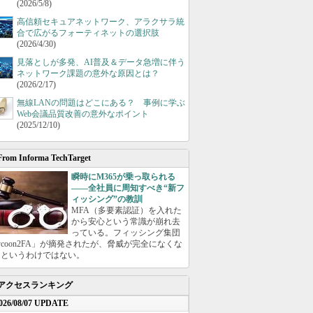
(2026/5/8)
高信頼セキュアネットワーク、アラクサラ統
合で広がるフォーティネットの選択肢
(2026/4/30)
見落としが多発、AI普及＆データ急増に伴う
ネットワーク課題の意外な原因とは？
(2026/2/17)
無線LANの問題はどこにある？ 事例に学ぶ
Web会議品質改善の意外なポイント
(2025/12/10)
From Informa TechTarget
瞬時にM365が乗っ取られる
――全社員に周知すべき“新フ
ィッシング”の教訓
MFA（多要素認証）を入れた
から安心という常識が崩れ去
っている。フィッシング集団
ycoon2FA」が摘発されたが、脅威が完全になくな
たというわけではない。
アクセスランキング
026/08/07 UPDATE