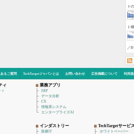
トの
ト構
／B
くあるご質問
TechTargetジャパンとは
お問い合わせ
広告掲載について
利用規
ティ
業務アプリ
ティ
ERP
データ分析
CX
情報系システム
エンタープライズAI
インダストリー
TechTargetサービ
医療IT
ホワイトペーパー