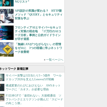
NGリスト”
API設計の常識が変わる？ HTTP新
メソッド「QUERY」とセキュリティ
対策を学ぶ
フロンティアAIとサイバーセキュリ
ティ対策の現在地 「17万行のAIコ
ード分析」事例と公的ガイドライン
が示す道筋
「無線LANがつながらない」の苦情
をゼロに 3つの現場に学ぶネットワ
ーク改善術
»
一覧ページへ
ネットワーク 新着記事
サイバー攻撃は1日当たり3～5億件 ワール
ドカップ2026を支えたLenovoのIT戦略
構成変更のたびにおびえない AWSネット
ワークに「カオス」が必要な理由
F1日本GPで「途切れない」大規模通信 ソ
フトバンクとエリクソンが挑んだ「スピード
の向こう側」