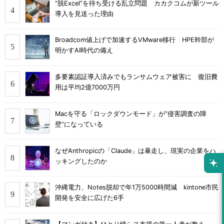
“脱Excel”を待ち受ける乱立問題 カカクコムが新ツール
導入を見送った理由
Broadcom値上げで加速するVMware移行 HPE幹部が
明かすAI時代の備え
多要素認証導入済みでもランサムウェア被害に 復旧費
用は平均2億7000万円
Macを守る「ロックダウンモード」が“侵害調査の障
壁”になっている
なぜAnthropicの「Claude」は暴走し、現実の企業をハ
ッキングしたのか
沖縄電力、Notes脱却で年1万5000時間減 kintone市民
開発を安全に広げた6手