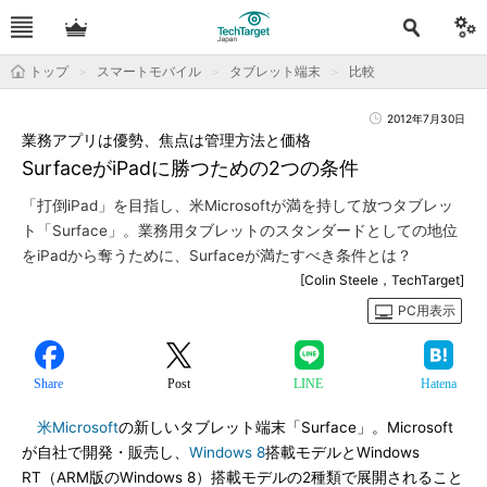
トップ
スマートモバイル
タブレット端末
比較
2012年7月30日
業務アプリは優勢、焦点は管理方法と価格
SurfaceがiPadに勝つための2つの条件
「打倒iPad」を目指し、米Microsoftが満を持して放つタブレッ
ト「Surface」。業務用タブレットのスタンダードとしての地位
をiPadから奪うために、Surfaceが満たすべき条件とは？
[Colin Steele，TechTarget]
PC用表示
Share
Post
LINE
Hatena
米Microsoft
の新しいタブレット端末「Surface」。Microsoft
が自社で開発・販売し、
Windows 8
搭載モデルとWindows
RT（ARM版のWindows 8）搭載モデルの2種類で展開されること