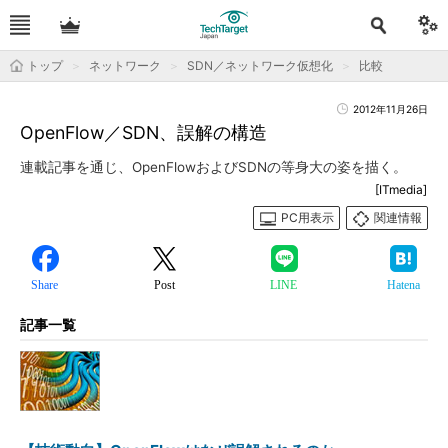
トップ
ネットワーク
SDN／ネットワーク仮想化
比較
2012年11月26日
OpenFlow／SDN、誤解の構造
連載記事を通じ、OpenFlowおよびSDNの等身大の姿を描く。
[ITmedia]
PC用表示
関連情報
Share
Post
LINE
Hatena
記事一覧