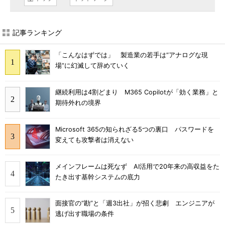
記事ランキング
「こんなはずでは」 製造業の若手は“アナログな現
場”に幻滅して辞めていく
継続利用は4割どまり M365 Copilotが「効く業務」と
期待外れの境界
Microsoft 365の知られざる5つの裏口 パスワードを
変えても攻撃者は消えない
メインフレームは死なず AI活用で20年来の高収益をた
たき出す基幹システムの底力
面接官の“勘”と「週3出社」が招く悲劇 エンジニアが
逃げ出す職場の条件