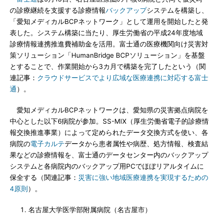
の診療継続を支援する診療情報
バックアップ
システムを構築し、
「愛知メディカルBCPネットワーク」として運用を開始したと発
表した。システム構築に当たり、厚生労働省の平成24年度地域
診療情報連携推進費補助金を活用。富士通の医療機関向け災害対
策ソリューション「HumanBridge BCPソリューション」を基盤
とすることで、作業開始から3カ月で構築を完了したという（関
連記事：
クラウドサービスでより広域な医療連携に対応する富士
通
）。
愛知メディカルBCPネットワークは、愛知県の災害拠点病院を
中心とした以下6病院が参加。SS-MIX（厚生労働省電子的診療情
報交換推進事業）によって定められたデータ交換方式を使い、各
病院の
電子カルテ
データから患者属性や病歴、処方情報、検査結
果などの診療情報を、富士通のデータセンター内のバックアップ
システムと各病院内のバックアップ用PCでほぼリアルタイムに
保全する（関連記事：
災害に強い地域医療連携を実現するための
4原則
）。
名古屋大学医学部附属病院（名古屋市）