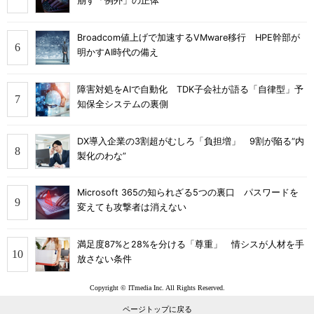
崩す「例外」の正体
Broadcom値上げで加速するVMware移行 HPE幹部が
明かすAI時代の備え
障害対処をAIで自動化 TDK子会社が語る「自律型」予
知保全システムの裏側
DX導入企業の3割超がむしろ「負担増」 9割が陥る“内
製化のわな”
Microsoft 365の知られざる5つの裏口 パスワードを
変えても攻撃者は消えない
満足度87%と28%を分ける「尊重」 情シスが人材を手
放さない条件
Copyright © ITmedia Inc. All Rights Reserved.
ページトップに戻る