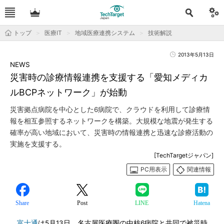
トップ
医療IT
地域医療連携システム
技術解説
2013年5月13日
NEWS
災害時の診療情報連携を支援する「愛知メディカ
ルBCPネットワーク」が始動
災害拠点病院を中心とした6病院で、クラウドを利用して診療情
報を相互参照するネットワークを構築。大規模な地震が発生する
確率が高い地域において、災害時の情報連携と迅速な診療活動の
実施を支援する。
[TechTargetジャパン]
PC用表示
関連情報
Share
Post
LINE
Hatena
富士通
は5月13日、名古屋医療圏の中核6病院と共同で被災時