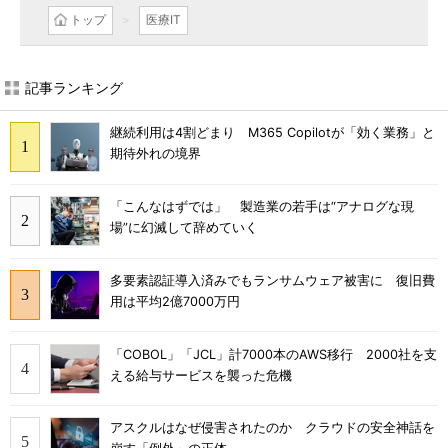
トップ
医療IT
記事ランキング
継続利用は4割どまり M365 Copilotが「効く業務」と
期待外れの境界
「こんなはずでは」 製造業の若手は“アナログな現
場”に幻滅して辞めていく
多要素認証導入済みでもランサムウェア被害に 復旧費
用は平均2億7000万円
「COBOL」「JCL」計7000本のAWS移行 2000社を支
える給与サービスを襲った危機
アスクルはなぜ侵害されたのか クラウドの安全神話を