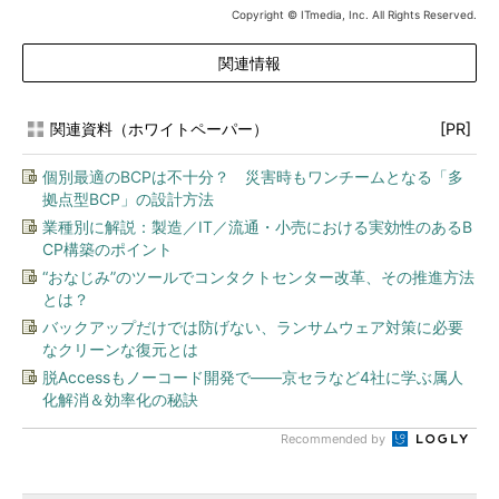
Copyright © ITmedia, Inc. All Rights Reserved.
関連情報
関連資料（ホワイトペーパー）
[PR]
個別最適のBCPは不十分？ 災害時もワンチームとなる「多
拠点型BCP」の設計方法
業種別に解説：製造／IT／流通・小売における実効性のあるB
CP構築のポイント
“おなじみ”のツールでコンタクトセンター改革、その推進方法
とは？
バックアップだけでは防げない、ランサムウェア対策に必要
なクリーンな復元とは
脱Accessもノーコード開発で――京セラなど4社に学ぶ属人
化解消＆効率化の秘訣
Recommended by