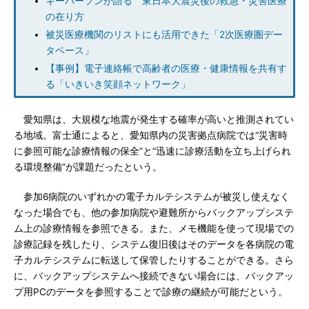
キーパーソンが語る 東日本大震災後の救急・災害医療
の在り方
被災医療機関のリストにも活用できた「2次医療圏デー
タベース」
【事例】電子連絡帳で高齢者の医療・健康情報を共有す
る「いきいき笑顔ネットワーク」
愛知県は、大規模な地震が発生する確率が高いと推測されてい
る地域。富士通によると、愛知県内の災害拠点病院では“災害時
に参照可能な診療情報の保全”と“迅速に診療活動を立ち上げられ
る環境整備”が課題だったという。
参加6病院のいずれかの電子カルテシステムが被災し使えなく
なった場合でも、他の参加病院や避難所からバックアップシステ
ム上の診療情報を参照できる。また、メモ機能を使って現場での
診療記録を残したり、システム復旧後はそのデータを各病院の電
子カルテシステムに転送して保管したりすることができる。さら
に、バックアップシステムへ接続できない場合には、バックアッ
プ用PCのデータを参照することで診療の継続が可能だという。