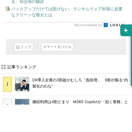
る、AI活用の秘訣
バックアップだけでは防げない、ランサムウェア対策に必要
なクリーンな復元とは
Recommended by
トップ
スマートモバイル
記事ランキング
DX導入企業の3割超がむしろ「負担増」 9割が陥る“内
製化のわな”
継続利用は4割どまり M365 Copilotが「効く業務」と
期待外れの境界
Claude Codeでは「エージェントを作るな、スキルを作
れ」 Anthropicが示すAI構築術