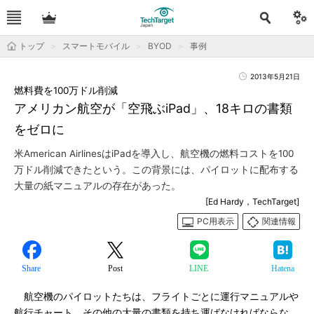
トップ
スマートモバイル
BYOD
事例
2013年5月21日
燃料費を100万ドル削減
アメリカン航空が「空飛ぶiPad」、18キロの書類
をゼロに
米American AirlinesはiPadを導入し、航空機の燃料コストを100
万ドル削減できたという。この背景には、パイロットに配布する
大量の紙マニュアルの存在があった。
[Ed Hardy，TechTarget]
PC用表示
関連情報
Share
Post
LINE
Hatena
航空機のパイロットたちは、フライトごとに運行マニュアルや
航行チャート、その他の大量の書類を持ち運ばなければならな