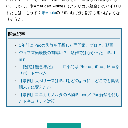
い。しかし、米American Airlines（アメリカン航空）のパイロッ
トたちは、もうすぐ
米Apple
の「iPad」だけを持ち運べばよくな
りそうだ。
関連記事
3年前にiPadの失敗を予想した専門家、ブログ、動画
ジョブズ氏最後の間違い？ 駄作ではなかった「iPad
mini」
「抵抗は無意味だ」――IT部門はiPhone、iPad、Macを
サポートすべき
【事例】大和リースはiPadをどのように「どこでも稟議
端末」に変えたか
【事例】コニカミノルタの私物iPhone／iPad解禁を促し
たセキュリティ対策