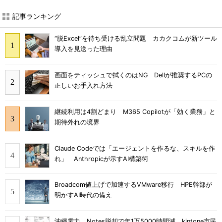
記事ランキング
“脱Excel”を待ち受ける乱立問題 カカクコムが新ツール
導入を見送った理由
画面をティッシュで拭くのはNG Dellが推奨するPCの
正しいお手入れ方法
継続利用は4割どまり M365 Copilotが「効く業務」と
期待外れの境界
Claude Codeでは「エージェントを作るな、スキルを作
れ」 Anthropicが示すAI構築術
Broadcom値上げで加速するVMware移行 HPE幹部が
明かすAI時代の備え
沖縄電力、Notes脱却で年1万5000時間減 kintone市民