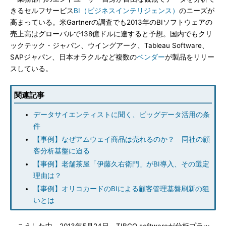
きるセルフサービス
BI（ビジネスインテリジェンス）
のニーズが
高まっている。米Gartnerの調査でも2013年のBIソフトウェアの
売上高はグローバルで138億ドルに達すると予想。国内でもクリ
ックテック・ジャパン、ウイングアーク、Tableau Software、
SAPジャパン、日本オラクルなど複数の
ベンダー
が製品をリリー
スしている。
関連記事
データサイエンティストに聞く、ビッグデータ活用の条
件
【事例】なぜアムウェイ商品は売れるのか？ 同社の顧
客分析基盤に迫る
【事例】老舗茶屋「伊藤久右衛門」がBI導入、その選定
理由は？
【事例】オリコカードのBIによる顧客管理基盤刷新の狙
いとは