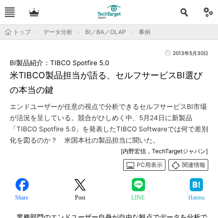
トップ
データ分析
BI／BA／OLAP
事例
2013年5月30日
BI製品紹介：TIBCO Spotfire 5.0
米TIBCO製品担当が語る、セルフサービスBI選び
の本当の鍵
エンドユーザーが任意の視点で分析できるセルフサービスBI市場
が活況を呈している。競合がひしめく中、5月24日に新製品
「TIBCO Spotfire 5.0」を発表したTIBCO Softwareでは何で差別
化を図るのか？ 米国本社の製品担当に聞いた。
[内野宏信，TechTargetジャパン]
PC用表示
関連情報
Share
Post
LINE
Hatena
業務部門のエンドユーザー自身が自由な観点でデータを分析で