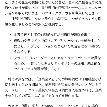
た、多くの企業の実情に基づいた発言だ。個々の業務視点での最
適化ばかりが優先され、業務部門がIT部門と十分なコミュニケー
ションを取らないまま、パブリッククラウドを導入してしまう
――IT部門が関知しないクラウドの乱用は、やがて次のような問
題を生じさせると小野沢氏は強調する。
企業全体としての戦略的なIT活用構想が破綻を来す
複数のクラウド上で個別にアプリケーションを動かすこと
により、アプリケーションをまたいだ統合管理を円滑に行
えなくなる
クラウドプロバイダーごとにセキュリティポリシーが異な
るため、一貫したセキュリティポリシーの適用、統合的な
セキュリティ管理が難しくなる
特に深刻なのは、「企業全体としての戦略的なIT活用構想が破
綻を来す」という問題だ。業務部門が目前の業務のことだけを考
え、スピード、コスト重視で場当たり的に導入を進めれば、企業
全体としてのIT活用はさまざまな面で支障が出る。
例えば、個別に導入したSaaS、PaaS、IaaSは、多くの場合、