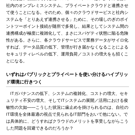
社内のオンプレミスシステム、プライベートクラウドと連携させ
て使うことになる。そのため、個々のクラウドサービスと社内シ
ステムを「とりあえず連携させる」ために、その場しのぎのポイ
ントツーポイント接続が随所で多発し、結果としてシステム間の
連携構成が極度に複雑化して、まさにスパゲティ状態に陥る危険
性がある。さらに、各クラウドサービスで業務データがサイロ化
すれば、データ品質の低下、管理が行き届かなくなることによる
セキュリティレベルの低下、運用負荷／コストの増大をも招くこ
とになる。
いずれはパブリックとプライベートを使い分けるハイブリッ
ド環境に行きつく
ITガバナンスの低下、システムの複雑化、コストの増大、セキ
ュリティ不安の増大、そしてITシステムの展開／活用における俊
敏性の欠如――こうした状況に歯止めを掛けられるのは、自社の
IT環境を全体最適の視点で見られるIT部門をおいて他にない。で
は具体的に、どうすればクラウドのメリットを享受しながらこう
した問題を回避できるのだろうか？