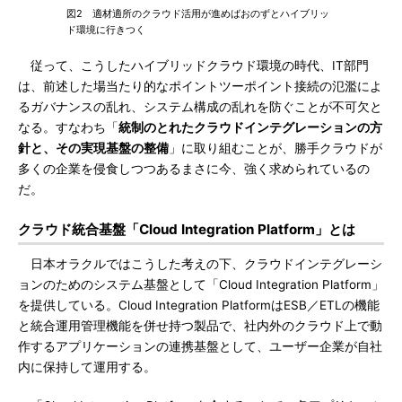
図2 適材適所のクラウド活用が進めばおのずとハイブリッ
ド環境に行きつく
従って、こうしたハイブリッドクラウド環境の時代、IT部門
は、前述した場当たり的なポイントツーポイント接続の氾濫によ
るガバナンスの乱れ、システム構成の乱れを防ぐことが不可欠と
なる。すなわち「
統制のとれたクラウドインテグレーションの方
針と、その実現基盤の整備
」に取り組むことが、勝手クラウドが
多くの企業を侵食しつつあるまさに今、強く求められているの
だ。
クラウド統合基盤「Cloud Integration Platform」とは
日本オラクルではこうした考えの下、クラウドインテグレーシ
ョンのためのシステム基盤として「Cloud Integration Platform」
を提供している。Cloud Integration PlatformはESB／ETLの機能
と統合運用管理機能を併せ持つ製品で、社内外のクラウド上で動
作するアプリケーションの連携基盤として、ユーザー企業が自社
内に保持して運用する。