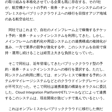
の取り組みを本格化させている企業も既に存在する。その1社
が、航空機チケットの予約・発券・チェックインシステムのオン
プレミスからパブリッククラウド上への移行を目指すアジア地域
のある航空会社だ。
同社ではこれまで、自社のメインフレーム上で稼働するチケッ
ト予約・発券・チェックインシステムを利用してきた。しかし、
メインフレームの老朽化や周辺システムとの連携構成の複雑化が
進み、一方で業界の競争が激化する中、このシステムを自前で保
持・運用し続けることは経営上大きな負担となっていた。
そこで同社は、近年登場してきたパブリッククラウド型の予
約・発券・チェックインシステムへの移行を選択する。ただし、
同システムの利用に際しては、オンプレミスで稼働する予約シス
テムやマイレージシステムなどとのクラウドインテグレーション
が不可欠だった。そこで同社は連携基盤の構築をオラクルに委託
した。Cloud Integration PlatformやETLツールなどによって連携
するこのシステムは、現在開発が急ピッチで進んでいるという。
これはオンプレミスからパブリッククラウドに移行した例だ