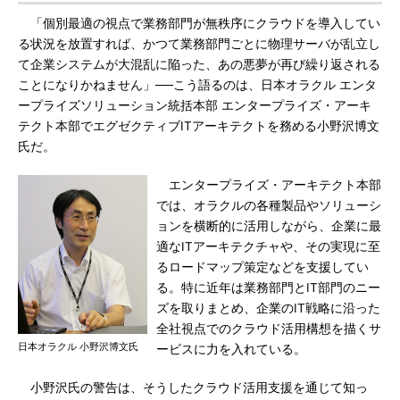
「個別最適の視点で業務部門が無秩序にクラウドを導入してい
る状況を放置すれば、かつて業務部門ごとに物理サーバが乱立し
て企業システムが大混乱に陥った、あの悪夢が再び繰り返される
ことになりかねません」──こう語るのは、日本オラクル エンタ
ープライズソリューション統括本部 エンタープライズ・アーキ
テクト本部でエグゼクティブITアーキテクトを務める小野沢博文
氏だ。
エンタープライズ・アーキテクト本部
では、オラクルの各種製品やソリューシ
ョンを横断的に活用しながら、企業に最
適なITアーキテクチャや、その実現に至
るロードマップ策定などを支援してい
る。特に近年は業務部門とIT部門のニー
ズを取りまとめ、企業のIT戦略に沿った
全社視点でのクラウド活用構想を描くサ
日本オラクル 小野沢博文氏
ービスに力を入れている。
小野沢氏の警告は、そうしたクラウド活用支援を通じて知っ