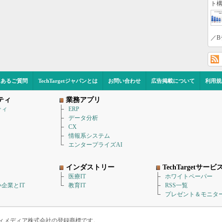
ト構
／B
くあるご質問
TechTargetジャパンとは
お問い合わせ
広告掲載について
利用規
ティ
業務アプリ
ティ
ERP
データ分析
CX
情報系システム
エンタープライズAI
インダストリー
TechTargetサービ
医療IT
ホワイトペーパー
企業とIT
教育IT
RSS一覧
プレゼント＆モニタ
アイティメディア株式会社の登録商標です。