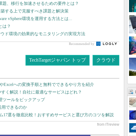
課題、移行を加速させるための要件とは？
構築する上で克服すべき課題と解決策
 vSphere環境を運用する方法とは...
筋とは？
ラウド環境の効果的なモニタリングの実現方法
Recommended by
TechTargetジャパン トップ
クラウド
dやExcelへの変換手順と無料でできるやり方を紹介
りやすく解説！自社に最適なサービスはどれ？
管理ツールをピックアップ
で活用できるのか
テム17選を徹底比較！おすすめサービスと選び方のコツを解説