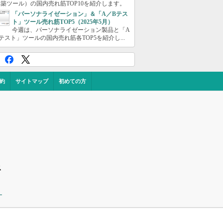
築ツール）の国内売れ筋TOP10を紹介します。
「パーソナライゼーション」＆「A／Bテス
ト」ツール売れ筋TOP5（2025年5月）
今週は、パーソナライゼーション製品と「A
テスト」ツールの国内売れ筋各TOP5を紹介し...
約
サイトマップ
初めての方
ス
ー