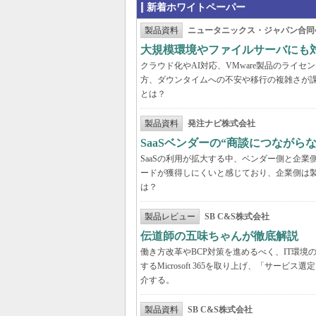
新着ホワイトペーパー
製品資料
ニュータニックス・ジャパン合同
大規模環境やファイルサーバにも
クラウド化やAI対応、VMware製品のライ
方、ダウンタイムへの不安や移行の複雑さが
とは？
製品資料
発注ナビ株式会社
SaaSベンダーの“商談につなが
SaaSの利用が拡大する中、ベンダー側と企
ードが獲得しにくいと感じており、企業側は
は？
製品レビュー
SB C&S株式会社
伝道師の五味ちゃんが徹底解説 「Mic
働き方改革やBCP対策を進めるべく、IT環
するMicrosoft 365を取り上げ、「サ
介する。
製品資料
SB C&S株式会社