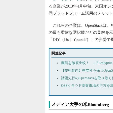
る企業が2013年4月中旬、米国オレゴン
同プラットフォーム活用のメリッ
これらの企業は、OpenStackは、
の最も柔軟な選択肢だとの見解を
「DIY（Do It Yourself
関連記事
機能を徹底比較！ ～Eucalyptus、Cl
【技術動向】中立性を保つOpenStac
話題先行のOpenStackを取り巻
OSSクラウド基盤市場の行方を決める
メディア大手の米Bloomberg