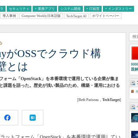
フラ
セキュリティ
業務アプリ
システム開発
IT経営
インダストリー
導入事例
Computer Weekly日本語版
ホワイトペーパー
TechTarget.AI
AI
経営とIT
医療IT
中堅・中小企業とIT
教育IT
ち
stBuyがOSSでクラウド構
壁とは
80
題
ォーム「OpenStack」を本番環境で運用している企業が集ま
と課題を語った。歴史が浅い製品のため、構築・運用における
[Beth Pariseau，
TechTarget
]
ットフォーム「OpenStack」を本番環境で運用してい