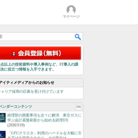
マイページ
00点以上の技術資料や導入事例など、IT導入の課
解決に役立つ情報を入手できます。
アイティメディアからのお知らせ
キャリア採用の応募を受け付けています
ベンダーコンテンツ
PR
経理部の懸案事項も次々に解消 東京ガスに
学ぶ会計基盤刷新から始める経理DX
(2026/3/19)
「GPUクラスタ」利用のハードルを大幅に引