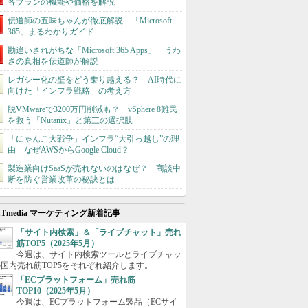
各プランの機能や価格を解説
伝道師の五味ちゃんが徹底解説 「Microsoft
365」まるわかりガイド
勘違いされがちな「Microsoft 365 Apps」 うわ
さの真相を伝道師が解説
レガシー化の壁をどう乗り越える？ AI時代に
向けた「インフラ戦略」の考え方
脱VMwareで3200万円削減も？ vSphere 8難民
を救う「Nutanix」と第三の選択肢
「にゃんこ大戦争」インフラ“大引っ越し”の理
由 なぜAWSからGoogle Cloud？
製造業向けSaaSが売れないのはなぜ？ 商談中
断を防ぐ営業改革の秘訣とは
ITmedia マーケティング新着記事
「サイト内検索」＆「ライブチャット」売れ
筋TOP5（2025年5月）
今週は、サイト内検索ツールとライブチャッ
国内売れ筋TOP5をそれぞれ紹介します。
「ECプラットフォーム」売れ筋
TOP10（2025年5月）
今週は、ECプラットフォーム製品（ECサイ