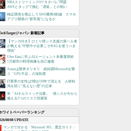
NBAストリーミングの“ネタバレ”問題
AWSとタッグで挑む「遅延」との戦い
検証環境を廃止してAWS費用4割減 スマホ
アプリ開発の"新常識"になるか
TechTargetジャパン 新着記事
【マンガ付き】ひとり情シス支援の第一人者
が教える”中堅中小企業こそRAGを使うべき
理由”
Uber Eatsに学ぶAIエージェント本番運用術
1万都市の料理画像を自己修復
Azureは限界ギリギリ 絶好調Microsoftを襲
う「GPU不足」の深刻度
IT業界の女性は9割が10年で消える 人材枯
渇を招く“見えない壁”の正体
米「AIキルスイッチ法案」 情シスが今から
備える5つのリスク回避策
ホワイトペーパーランキング
026/08/08 UPDATE
マンガで分かる「Microsoft 365」選定ガイド：