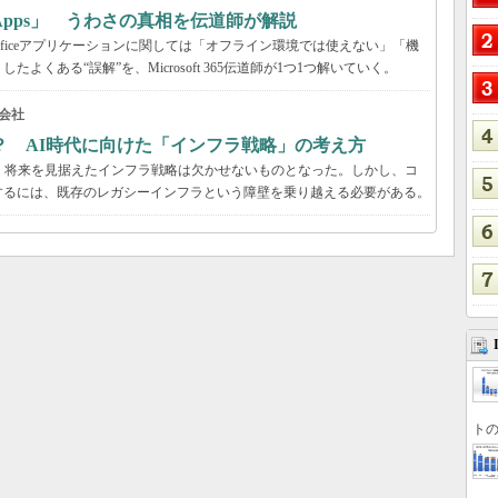
65 Apps」 うわさの真相を伝道師が解説
が、Officeアプリケーションに関しては「オフライン環境では使えない」「機
くある“誤解”を、Microsoft 365伝道師が1つ1つ解いていく。
会社
？ AI時代に向けた「インフラ戦略」の考え方
、将来を見据えたインフラ戦略は欠かせないものとなった。しかし、コ
するには、既存のレガシーインフラという障壁を乗り越える必要がある。
トの