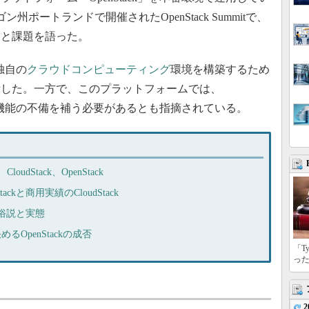
州ポートランドで開催されたOpenStack Summitで、
トと課題を語った。
独自の
クラウドコンピューティング
環境を構築するため
示した。一方で、このプラットフォームでは、
）」の姿勢で機能の不備を補う必要があるとも指摘されている。
oudStack、OpenStack
kと商用実績のCloudStack
く俗説と実態
OpenStackの成否
「T
っ
2