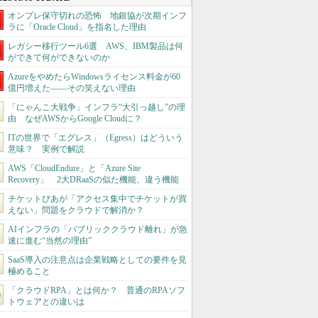
オンプレ保守切れの恐怖 地銀協が次期インフ
ラに「Oracle Cloud」を指名した理由
レガシー移行ツール6選 AWS、IBM製品は何
ができて何ができないのか
AzureをやめたらWindowsライセンス料金が60
億円増えた――その笑えない理由
「にゃんこ大戦争」インフラ“大引っ越し”の理
由 なぜAWSからGoogle Cloudに？
ITの世界で「エグレス」（Egress）はどういう
意味？ 実例で解説
AWS「CloudEndure」と「Azure Site
Recovery」 2大DRaaSの似た機能、違う機能
チケットぴあが「アクセス集中でチケットが買
えない」問題をクラウドで解消か？
AIインフラの「パブリッククラウド離れ」が急
速に進む“当然の理由”
SaaS導入の注意点は企業戦略としての要件を見
極めること
「クラウドRPA」とは何か？ 普通のRPAソフ
トウェアとの違いは