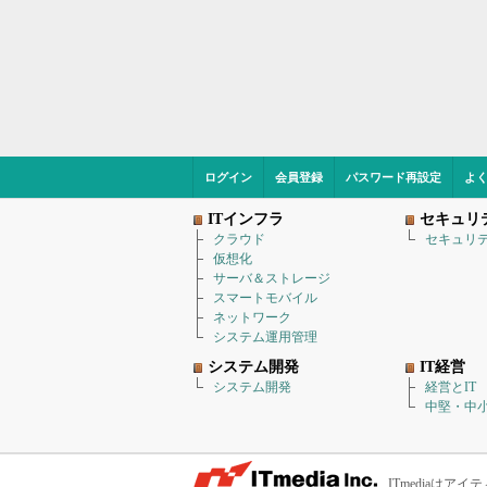
ログイン
会員登録
パスワード再設定
よ
ITインフラ
セキュリ
クラウド
セキュリ
仮想化
サーバ＆ストレージ
スマートモバイル
ネットワーク
システム運用管理
システム開発
IT経営
システム開発
経営とIT
中堅・中小
ITmediaは