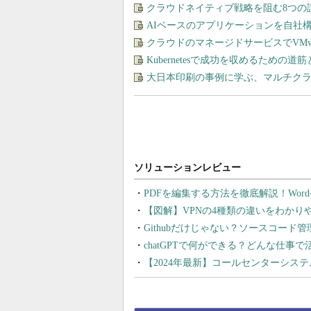
クラウドネイティブ戦略を阻む8つの
AIベースのアプリケーションを自社
クラウドのマネージドサービスでVMware
Kubernetesで成功を収めるための道
大日本印刷の事例に学ぶ、マルチク
PDFを編集する方法を徹底解説！Wor
【図解】VPNの4種類の違いをわか
Githubだけじゃない？ソースコード
chatGPTで何ができる？どんな仕事
【2024年最新】コールセンターシス