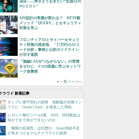
項目――押さえておきたい“生成AIの
NGリスト”
API設計の常識が変わる？ HTTP新
メソッド「QUERY」とセキュリティ
対策を学ぶ
フロンティアAIとサイバーセキュリ
ティ対策の現在地 「17万行のAIコ
ード分析」事例と公的ガイドライン
が示す道筋
「無線LANがつながらない」の苦情
をゼロに 3つの現場に学ぶネットワ
ーク改善術
»
一覧ページへ
クラウド 新着記事
オンプレ保守切れの恐怖 地銀協が次期イン
フラに「Oracle Cloud」を指名した理由
レガシー移行ツール6選 AWS、IBM製品は
何ができて何ができないのか
「無限の拡張性」は幻想か Azure供給不足
が突きつけるマルチクラウドの必然