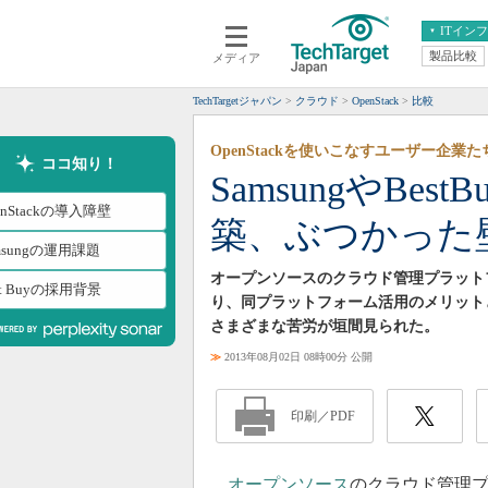
ITイン
製品比較
メディア
クラウド
エンタープライズ
ERP
仮想化
TechTargetジャパン
クラウド
OpenStack
比較
データ分析
サーバ＆ストレージ
OpenStackを使いこなすユーザー企業た
CX
スマートモバイル
ココ知り！
SamsungやBe
情報系システム
ネットワーク
enStackの導入障壁
築、ぶつかった
システム運用管理
msungの運用課題
オープンソースのクラウド管理プラットフ
st Buyの採用背景
り、同プラットフォーム活用のメリット
さまざまな苦労が垣間見られた。
≫
2013年08月02日 08時00分 公開
印刷／PDF
オープンソース
のクラウド管理プラ