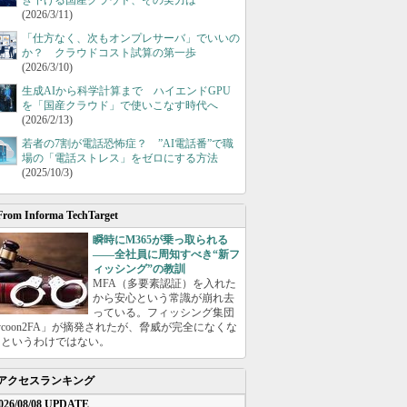
き下げる国産クラウド、その実力は
(2026/3/11)
「仕方なく、次もオンプレサーバ」でいいの
か？ クラウドコスト試算の第一歩
(2026/3/10)
生成AIから科学計算まで ハイエンドGPU
を「国産クラウド」で使いこなす時代へ
(2026/2/13)
若者の7割が電話恐怖症？ ”AI電話番”で職
場の「電話ストレス」をゼロにする方法
(2025/10/3)
From Informa TechTarget
瞬時にM365が乗っ取られる
――全社員に周知すべき“新フ
ィッシング”の教訓
MFA（多要素認証）を入れた
から安心という常識が崩れ去
っている。フィッシング集団
ycoon2FA」が摘発されたが、脅威が完全になくな
たというわけではない。
アクセスランキング
026/08/08 UPDATE