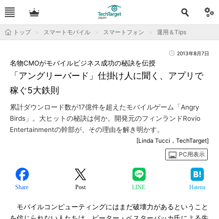
トップ
スマートモバイル
スマートフォン
運用＆Tips
2013年8月7日
名物CMOがモバイルビジネス成功の秘訣を伝授
「アングリーバード」仕掛け人に聞く、アプリで
稼ぐ5大鉄則
累計ダウンロード数が17億件を超えたモバイルゲーム「Angry
Birds」。大ヒットの秘訣は何か。開発元のフィンランドRovio
Entertainmentの幹部が、その理由を解き明かす。
[Linda Tucci，TechTarget]
PC用表示
Share
Post
LINE
Hatena
モバイルコンピューティングにはまだ破壊力があるということ
を信じられない人たちは、ピーター・ベスターバッカ氏による先