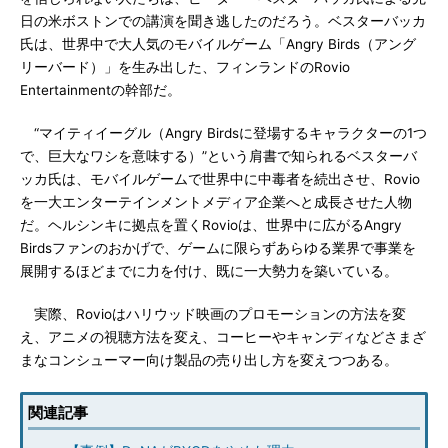
日の米ボストンでの講演を聞き逃したのだろう。ベスターバッカ
氏は、世界中で大人気のモバイルゲーム「Angry Birds（アング
リーバード）」を生み出した、フィンランドのRovio
Entertainmentの幹部だ。
“マイティイーグル（Angry Birdsに登場するキャラクターの1つ
で、巨大なワシを意味する）”という肩書で知られるベスターバ
ッカ氏は、モバイルゲームで世界中に中毒者を続出させ、Rovio
を一大エンターテインメントメディア企業へと成長させた人物
だ。ヘルシンキに拠点を置くRovioは、世界中に広がるAngry
Birdsファンのおかげで、ゲームに限らずあらゆる業界で事業を
展開するほどまでに力を付け、既に一大勢力を築いている。
実際、Rovioはハリウッド映画のプロモーションの方法を変
え、アニメの視聴方法を変え、コーヒーやキャンディなどさまざ
まなコンシューマー向け製品の売り出し方を変えつつある。
関連記事