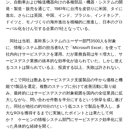
ン。自動車および輸送機器向けの各種部品・機器・システムの開
発・製造・販売を通じて、1981年に台湾を皮切りに米国、タイに
進出。さらには英国、中国、インド、ブラジル、インドネシア、
ドイツと、モノづくりの海外進出を積極的に推進し、日本のグロ
ーバル化をけん引する企業の1社となっている。
同社は当初、基幹系システムのユーザー部門3500人を対象
に、情報システム部の担当者9人で「Microsoft Excel」を使って
社内向けサービスデスクを運用。だが業務負荷は年々増大し、サ
ービスデスク業務の抜本的な効率化が迫られていた。しかし使え
るコストは限られている上、投資する以上、失敗は許されない。
そこで同社は数あるサービスデスク支援製品の中から価格と機
能で1製品を選定。複数のステップに分けて改善活動に取り組
み、最終的にはサービスデスクの対象範囲を国内の全従業員に拡
大しながら、問い合わせ件数を半分にするという快挙を成し遂げ
た。同社が他社の約10分の1という低コストで製品を導入し、多
大なROIを獲得するまでに実施したポイントとは果たして何
か？ ケーヒンの情報システム部門にサービスデスク効率化に至
った具体的な経緯を聞く。