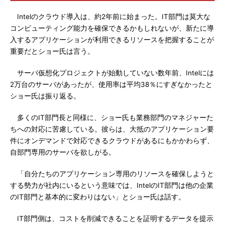
Intelのクラウド導入は、約2年前に始まった。IT部門は莫大な
コンピューティング能力を確保できるかもしれないが、新たに導
入するアプリケーションが利用できるリソースを把握することが
重要だとショー氏は言う。
サーバ仮想化プロジェクトが始動していない数年前、Intelには
2万台のサーバがあったが、使用率は平均38％にすぎなかったと
ショー氏は振り返る。
多くのIT部門長と同様に、ショー氏も業務部門のマネジャーた
ちへの対応に苦慮している。彼らは、大抵のアプリケーション要
件にオンデマンドで対応できるクラウドがあるにもかかわらず、
自部門専用のサーバを欲しがる。
「自分たちのアプリケーション専用のリソースを確保しようと
する勢力が社内にいるという意味では、IntelのIT部門は他の企業
のIT部門と基本的に変わりはない」とショー氏は話す。
IT部門側は、コストを削減できることを証明するデータを提示