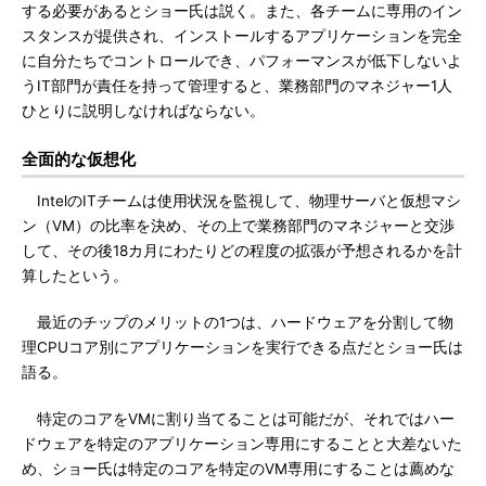
する必要があるとショー氏は説く。また、各チームに専用のイン
スタンスが提供され、インストールするアプリケーションを完全
に自分たちでコントロールでき、パフォーマンスが低下しないよ
うIT部門が責任を持って管理すると、業務部門のマネジャー1人
ひとりに説明しなければならない。
全面的な仮想化
IntelのITチームは使用状況を監視して、物理サーバと仮想マシ
ン（VM）の比率を決め、その上で業務部門のマネジャーと交渉
して、その後18カ月にわたりどの程度の拡張が予想されるかを計
算したという。
最近のチップのメリットの1つは、ハードウェアを分割して物
理CPUコア別にアプリケーションを実行できる点だとショー氏は
語る。
特定のコアをVMに割り当てることは可能だが、それではハー
ドウェアを特定のアプリケーション専用にすることと大差ないた
め、ショー氏は特定のコアを特定のVM専用にすることは薦めな