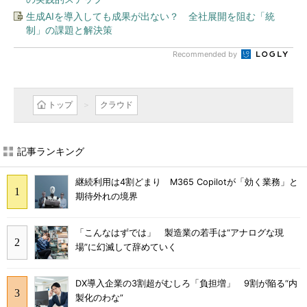
生成AIを導入しても成果が出ない？ 全社展開を阻む「統
制」の課題と解決策
Recommended by
トップ
クラウド
記事ランキング
継続利用は4割どまり M365 Copilotが「効く業務」と
期待外れの境界
「こんなはずでは」 製造業の若手は“アナログな現
場”に幻滅して辞めていく
DX導入企業の3割超がむしろ「負担増」 9割が陥る“内
製化のわな”