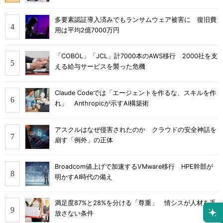
多要素認証導入済みでもランサムウェア被害に 復旧費
用は平均2億7000万円
「COBOL」「JCL」計7000本のAWS移行 2000社を支
える給与サービスを襲った危機
Claude Codeでは「エージェントを作るな、スキルを作
れ」 Anthropicが示すAI構築術
アスクルはなぜ侵害されたのか クラウドの安全神話を
崩す「例外」の正体
Broadcom値上げで加速するVMware移行 HPE幹部が
明かすAI時代の備え
満足度87%と28%を分ける「尊重」 情シスが人材を手
放さない条件