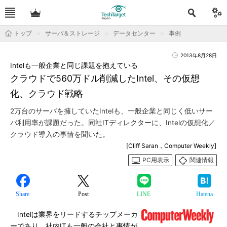
トップ
サーバ＆ストレージ
データセンター
事例
2013年8月28日
Intelも一般企業と同じ課題を抱えている
クラウドで560万ドル削減したIntel、その仮想
化、クラウド戦略
2万台のサーバを擁していたIntelも、一般企業と同じく低いサー
バ利用率が課題だった。同社ITディレクターに、Intelの仮想化／
クラウド導入の事情を聞いた。
[Cliff Saran，Computer Weekly]
PC用表示
関連情報
Share
Post
LINE
Hatena
Intelは業界をリードするチップメーカ
ーであり、社内ITも一般の会社と事情が