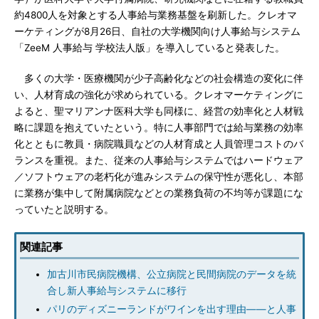
約4800人を対象とする人事給与業務基盤を刷新した。クレオマ
ーケティングが8月26日、自社の大学機関向け人事給与システム
「ZeeM 人事給与 学校法人版」を導入していると発表した。
多くの大学・医療機関が少子高齢化などの社会構造の変化に伴
い、人材育成の強化が求められている。クレオマーケティングに
よると、聖マリアンナ医科大学も同様に、経営の効率化と人材戦
略に課題を抱えていたという。特に人事部門では給与業務の効率
化とともに教員・病院職員などの人材育成と人員管理コストのバ
ランスを重視。また、従来の人事給与システムではハードウェア
／ソフトウェアの老朽化が進みシステムの保守性が悪化し、本部
に業務が集中して附属病院などとの業務負荷の不均等が課題にな
っていたと説明する。
関連記事
加古川市民病院機構、公立病院と民間病院のデータを統
合し新人事給与システムに移行
パリのディズニーランドがワインを出す理由――と人事