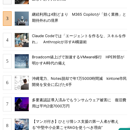
継続利用は4割どまり M365 Copilotが「効く業務」と
期待外れの境界
Claude Codeでは「エージェントを作るな、スキルを作
れ」 Anthropicが示すAI構築術
Broadcom値上げで加速するVMware移行 HPE幹部が
明かすAI時代の備え
沖縄電力、Notes脱却で年1万5000時間減 kintone市民
開発を安全に広げた6手
多要素認証導入済みでもランサムウェア被害に 復旧費
用は平均2億7000万円
【マンガ付き】ひとり情シス支援の第一人者が教え
る”中堅中小企業こそRAGを使うべき理由”