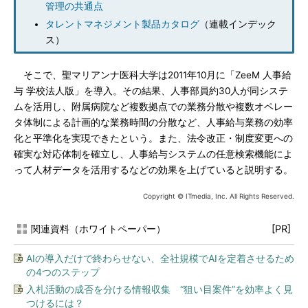
管理の共通点
タレントマネジメント製品カタログ
（連載インデック
ス）
そこで、聖マリアンナ医科大学は2011年10月に「ZeeM 人事給
与 学校法人版」を導入。その結果、人事部員約30人が同システ
ムを活用し、附属病院など複数拠点での業務分散や複数オペレー
タ体制による計画的な業務時間の分散など、人事給与業務の効率
化と平準化を実現できたという。また、法令改正・制度変更への
確実な対応体制を確立し、人事給与システムの任意検索機能によ
って人材データを活用するなどの効果を上げていると説明する。
Copyright © ITmedia, Inc. All Rights Reserved.
関連資料（ホワイトペーパー）
[PR]
AIの導入だけで終わらせない、全社規模でAIを定着させるため
の4つのステップ
入札活動の成否を分ける情報収集 “狙い目案件”を効率よく見
つけるには？