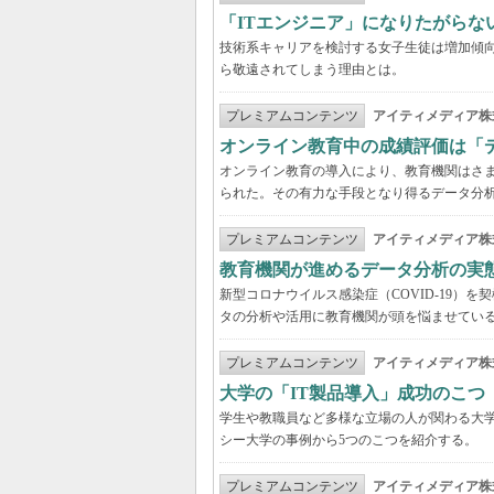
「ITエンジニア」になりたがらな
技術系キャリアを検討する女子生徒は増加傾向
ら敬遠されてしまう理由とは。
プレミアムコンテンツ
アイティメディア株
オンライン教育中の成績評価は「
オンライン教育の導入により、教育機関はさ
られた。その有力な手段となり得るデータ分
プレミアムコンテンツ
アイティメディア株
教育機関が進めるデータ分析の実
新型コロナウイルス感染症（COVID-19）
タの分析や活用に教育機関が頭を悩ませてい
プレミアムコンテンツ
アイティメディア株
大学の「IT製品導入」成功のこつ
学生や教職員など多様な立場の人が関わる大学
シー大学の事例から5つのこつを紹介する。
プレミアムコンテンツ
アイティメディア株