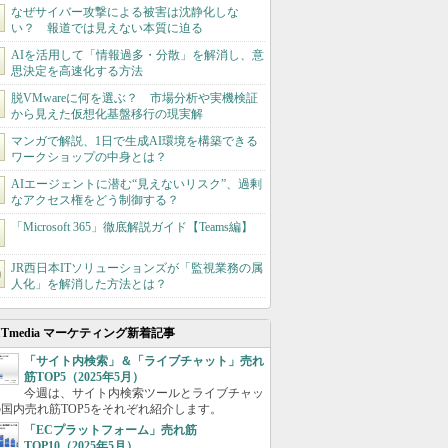
なぜサイバー攻撃による被害は沈静化しな
い？ 報道では見えない本質に迫る
AIを活用して「情報過多・分散」を解消し、意
思決定を高速化する方法
脱VMwareに何を選ぶ？ 市場分析や実機検証
から見えた仮想化基盤移行の現実解
マンガで解説、1日で生成AI環境を構築できる
ワークショップの中身とは？
AIエージェントに潜む“見えないリスク”、過剰
なアクセス権をどう制御する？
「Microsoft 365」徹底解説ガイド【Teams編】
JR西日本ITソリューションズが「監視業務の属
人化」を解消した方法とは？
ITmedia マーケティング新着記事
「サイト内検索」＆「ライブチャット」売れ
筋TOP5（2025年5月）
今週は、サイト内検索ツールとライブチャッ
国内売れ筋TOP5をそれぞれ紹介します。
「ECプラットフォーム」売れ筋
TOP10（2025年5月）