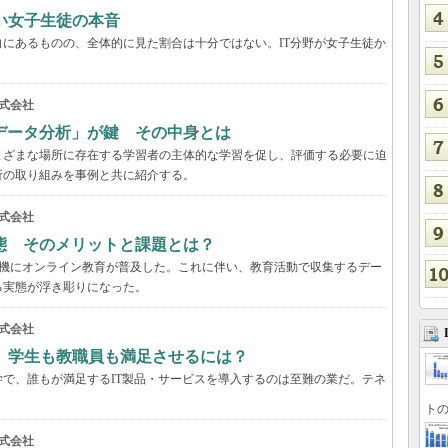
い女子生徒の本音
にあるものの、全体的に見た割合は十分ではない。IT分野が女子生徒か
式会社
データ分析」が鍵 その中身とは
まざまな場所に存在する学習者の主体的な学習を促し、評価する必要に迫
析の取り組みを事例と共に紹介する。
式会社
態 そのメリットと課題とは？
を契機にオンライン教育が普及した。これに伴い、教育活動で収集するデー
る実態が浮き彫りになった。
式会社
 学生も教職員も満足させるには？
で、誰もが満足するIT製品・サービスを導入するのは至難の業だ。テネ
トの
式会社