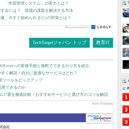
決 「学習管理システム」の実力とは？
用するには？ 現場の課題を解決する方法
回避、今すぐ始められる5つの対策とは？
Recommended by
TechTargetジャパン トップ
教育IT
dやExcelへの変換手順と無料でできるやり方を紹介
りやすく解説！自社に最適なサービスはどれ？
管理ツールをピックアップ
で活用できるのか
2
テム17選を徹底比較！おすすめサービスと選び方のコツを解説
式会社