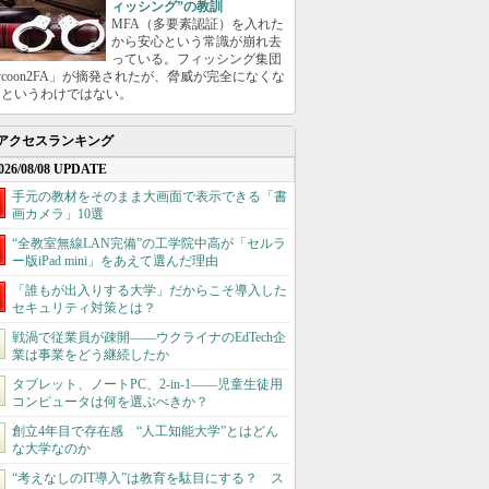
ィッシング”の教訓
MFA（多要素認証）を入れた
から安心という常識が崩れ去
っている。フィッシング集団
ycoon2FA」が摘発されたが、脅威が完全になくな
たというわけではない。
アクセスランキング
026/08/08 UPDATE
手元の教材をそのまま大画面で表示できる「書
画カメラ」10選
“全教室無線LAN完備”の工学院中高が「セルラ
ー版iPad mini」をあえて選んだ理由
「誰もが出入りする大学」だからこそ導入した
セキュリティ対策とは？
戦渦で従業員が疎開――ウクライナのEdTech企
業は事業をどう継続したか
タブレット、ノートPC、2-in-1――児童生徒用
コンピュータは何を選ぶべきか？
創立4年目で存在感 “人工知能大学”とはどん
な大学なのか
“考えなしのIT導入”は教育を駄目にする？ ス