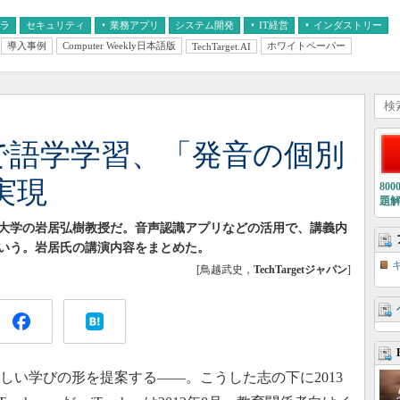
フラ
セキュリティ
業務アプリ
システム開発
IT経営
インダストリー
導入事例
Computer Weekly日本語版
ホワイトペーパー
TechTarget.AI
AI
経営とIT
医療IT
中堅・中小企業とIT
教育IT
dで語学学習、「発音の個別
実現
80
題
阪大学の岩居弘樹教授だ。音声認識アプリなどの活用で、講義内
いう。岩居氏の講演内容をまとめた。
[鳥越武史，
TechTargetジャパン
]
しい学びの形を提案する――。こうした志の下に2013