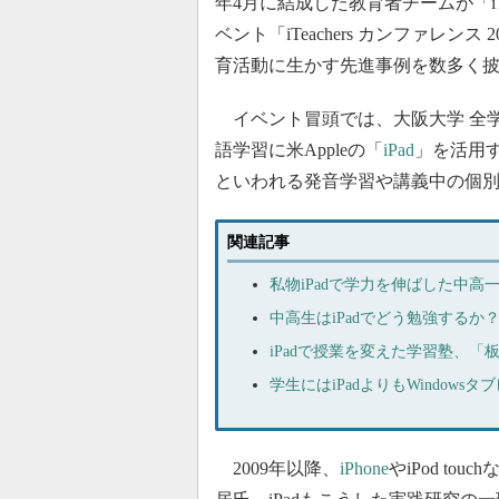
年4月に結成した教育者チームが「iTeac
ベント「iTeachers カンファレンス 2
育活動に生かす先進事例を数多く
イベント冒頭では、大阪大学 全学
語学習に米Appleの「
iPad
」を活用
といわれる発音学習や講義中の個別指
関連記事
私物iPadで学力を伸ばした中
中高生はiPadでどう勉強する
iPadで授業を変えた学習塾、
学生にはiPadよりもWindow
2009年以降、
iPhone
やiPod t