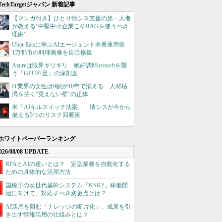
TechTargetジャパン 新着記事
【マンガ付き】ひとり情シス支援の第一人者
が教える”中堅中小企業こそRAGを使うべき
理由”
Uber Eatsに学ぶAIエージェント本番運用術
1万都市の料理画像を自己修復
Azureは限界ギリギリ 絶好調Microsoftを襲
う「GPU不足」の深刻度
IT業界の女性は9割が10年で消える 人材枯
渇を招く“見えない壁”の正体
米「AIキルスイッチ法案」 情シスが今から
備える5つのリスク回避策
ホワイトペーパーランキング
026/08/08 UPDATE
RPAとAIの違いとは？ 定型業務を自動化する
ための具体的な活用方法
国税庁の次世代基幹システム「KSK2」稼働開
始に向けて、対応すべき変更点とは？
AI活用を阻む「ナレッジの断片化」、成果を引
き出す情報活用の仕組みとは？