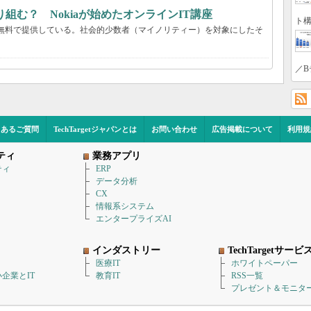
組む？ Nokiaが始めたオンラインIT講座
ト構
座を無料で提供している。社会的少数者（マイノリティー）を対象にしたそ
／B
くあるご質問
TechTargetジャパンとは
お問い合わせ
広告掲載について
利用規
ティ
業務アプリ
ティ
ERP
データ分析
CX
情報系システム
エンタープライズAI
インダストリー
TechTargetサービ
医療IT
ホワイトペーパー
企業とIT
教育IT
RSS一覧
プレゼント＆モニタ