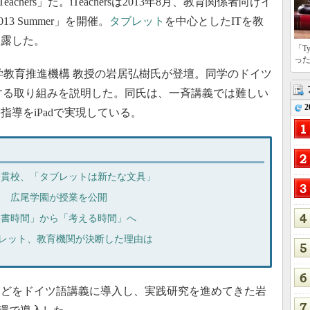
hers」だ。iTeachersは2013年8月、教育関係者向けイ
013 Summer」を開催。
タブレット
を中心としたITを教
披露した。
「T
っ
教育推進機構 教授の岩居弘樹氏が登壇。同学のドイツ
する取り組みを説明した。同氏は、一斉講義では難しい
2
導をiPadで実現している。
高一貫校、「タブレットは新たな文具」
か？ 広尾学園が授業を公開
「板書時間」から「考える時間」へ
sタブレット、教育機関が決断した理由は
ouchなどをドイツ語講義に導入し、実践研究を進めてきた岩