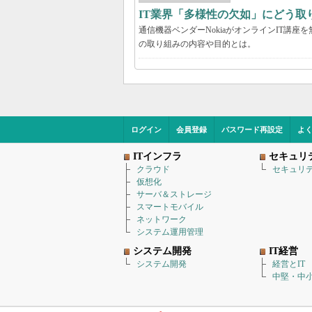
IT業界「多様性の欠如」にどう取り
通信機器ベンダーNokiaがオンラインIT講
の取り組みの内容や目的とは。
ログイン
会員登録
パスワード再設定
よ
ITインフラ
セキュリ
クラウド
セキュリ
仮想化
サーバ＆ストレージ
スマートモバイル
ネットワーク
システム運用管理
システム開発
IT経営
システム開発
経営とIT
中堅・中小