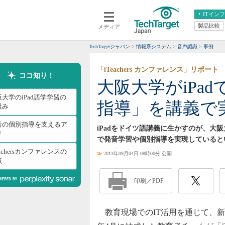
ITイン
製品比較
メディア
クラウド
エンタープライズ
ERP
仮想化
TechTargetジャパン
情報系システム
音声認識
事例
データ分析
サーバ＆ストレージ
「iTeachers カンファレンス」リポート
CX
スマートモバイル
ココ知り！
大阪大学がiPa
情報系システム
ネットワーク
大学のiPad語学学習の
指導」を講義で
システム運用管理
組み
音の個別指導を支えるア
iPadをドイツ語講義に生かすのが、大
リ
で発音学習や個別指導を実現していると
eachersカンファレンスの
≫
2013年09月04日 08時00分 公開
点
印刷／PDF
教育現場でのIT活用を通じて、新