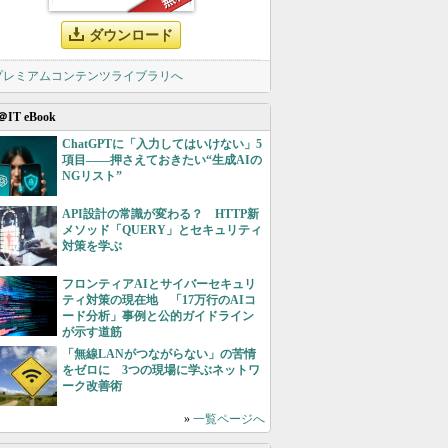
ダウンロード
 プレミアムコンテンツライブラリへ
＠IT eBook
ChatGPTに「入力してはいけない」5
項目――押さえておきたい“生成AIの
NGリスト”
API設計の常識が変わる？ HTTP新
メソッド「QUERY」とセキュリティ
対策を学ぶ
フロンティアAIとサイバーセキュリ
ティ対策の現在地 「17万行のAIコ
ード分析」事例と公的ガイドライン
が示す道筋
「無線LANがつながらない」の苦情
をゼロに 3つの現場に学ぶネットワ
ーク改善術
»
一覧ページへ