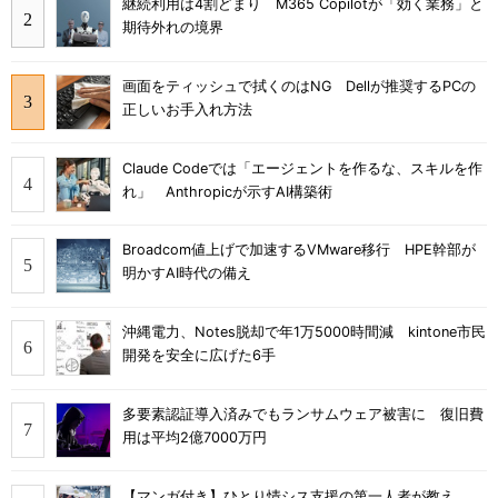
継続利用は4割どまり M365 Copilotが「効く業務」と
期待外れの境界
画面をティッシュで拭くのはNG Dellが推奨するPCの
正しいお手入れ方法
Claude Codeでは「エージェントを作るな、スキルを作
れ」 Anthropicが示すAI構築術
Broadcom値上げで加速するVMware移行 HPE幹部が
明かすAI時代の備え
沖縄電力、Notes脱却で年1万5000時間減 kintone市民
開発を安全に広げた6手
多要素認証導入済みでもランサムウェア被害に 復旧費
用は平均2億7000万円
【マンガ付き】ひとり情シス支援の第一人者が教え