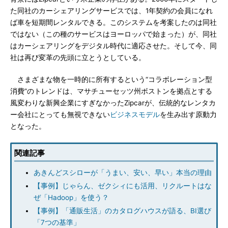
た同社のカーシェアリングサービスでは、1年契約の会員になれ
ば車を短期間レンタルできる。このシステムを考案したのは同社
ではない（この種のサービスはヨーロッパで始まった）が、同社
はカーシェアリングをデジタル時代に適応させた。そして今、同
社は再び変革の先頭に立とうとしている。
さまざまな物を一時的に所有するという“コラボレーション型
消費”のトレンドは、マサチューセッツ州ボストンを拠点とする
風変わりな新興企業にすぎなかったZipcarが、伝統的なレンタカ
ー会社にとっても無視できない
ビジネスモデル
を生み出す原動力
となった。
関連記事
あきんどスシローが「うまい、安い、早い」本当の理由
【事例】じゃらん、ゼクシィにも活用、リクルートはな
ぜ「Hadoop」を使う？
【事例】「通販生活」のカタログハウスが語る、BI選び
「7つの基準」