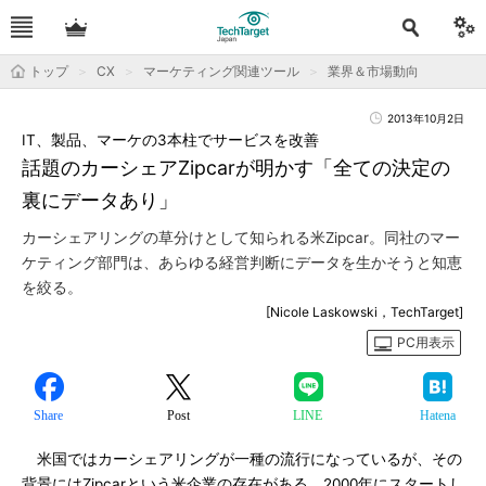
トップ
CX
マーケティング関連ツール
業界＆市場動向
2013年10月2日
IT、製品、マーケの3本柱でサービスを改善
話題のカーシェアZipcarが明かす「全ての決定の
裏にデータあり」
カーシェアリングの草分けとして知られる米Zipcar。同社のマー
ケティング部門は、あらゆる経営判断にデータを生かそうと知恵
を絞る。
[Nicole Laskowski，TechTarget]
PC用表示
Share
Post
LINE
Hatena
米国ではカーシェアリングが一種の流行になっているが、その
背景にはZipcarという米企業の存在がある。2000年にスタートし