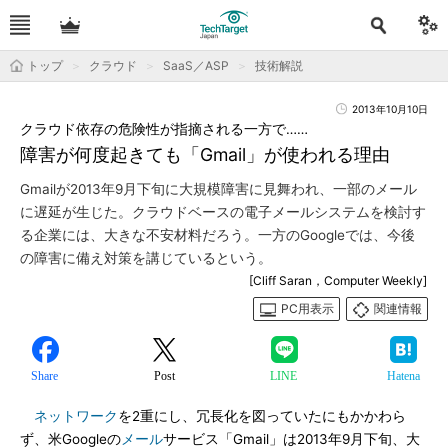
トップ
クラウド
SaaS／ASP
技術解説
2013年10月10日
クラウド依存の危険性が指摘される一方で……
障害が何度起きても「Gmail」が使われる理由
Gmailが2013年9月下旬に大規模障害に見舞われ、一部のメール
に遅延が生じた。クラウドベースの電子メールシステムを検討す
る企業には、大きな不安材料だろう。一方のGoogleでは、今後
の障害に備え対策を講じているという。
[Cliff Saran，Computer Weekly]
PC用表示
関連情報
Share
Post
LINE
Hatena
ネットワーク
を2重にし、冗長化を図っていたにもかかわら
ず、米Googleの
メール
サービス「Gmail」は2013年9月下旬、大