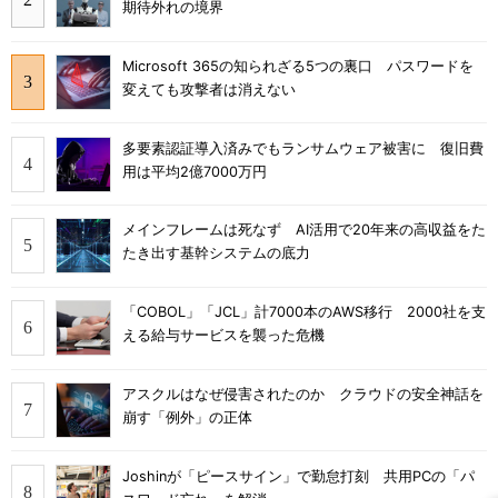
期待外れの境界
Microsoft 365の知られざる5つの裏口 パスワードを
変えても攻撃者は消えない
多要素認証導入済みでもランサムウェア被害に 復旧費
用は平均2億7000万円
メインフレームは死なず AI活用で20年来の高収益をた
たき出す基幹システムの底力
「COBOL」「JCL」計7000本のAWS移行 2000社を支
える給与サービスを襲った危機
アスクルはなぜ侵害されたのか クラウドの安全神話を
崩す「例外」の正体
Joshinが「ピースサイン」で勤怠打刻 共用PCの「パ