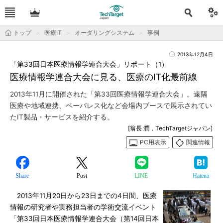
トップ
医療IT
オーダリングシステム
事例
2013年12月4日
「第33回日本医療情報学連合大会」リポート（1）
医療情報学連合大会に見る、医療のIT化最前線
2013年11月に開催された「第33回医療情報学連合大会」。遠隔
医療や地域連携、ペーパレス化など会場内ブースで展示されてい
たIT製品・サービスを紹介する。
[翁長 潤，TechTargetジャパン]
PC用表示
関連情報
Share
Post
LINE
Hatena
2013年11月20日から23日までの4日間、医療
情報の研究者や実務担当者の学術交流イベント
「第33回日本医療情報学連合大会（第14回日本