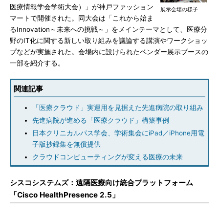
医療情報学会学術大会）」が神戸ファッション
展示会場の様子
マートで開催された。同大会は「これから始ま
るInnovation～未来への挑戦～」をメインテーマとして、医療分
野のIT化に関する新しい取り組みを議論する講演やワークショッ
プなどが実施された。会場内に設けられたベンダー展示ブースの
一部を紹介する。
関連記事
「医療クラウド」実運用を見据えた先進病院の取り組み
先進病院が進める「医療クラウド」構築事例
日本クリニカルパス学会、学術集会にiPad／iPhone用電
子版抄録集を無償提供
クラウドコンピューティングが変える医療の未来
シスコシステムズ：遠隔医療向け統合プラットフォーム
「Cisco HealthPresence 2.5」