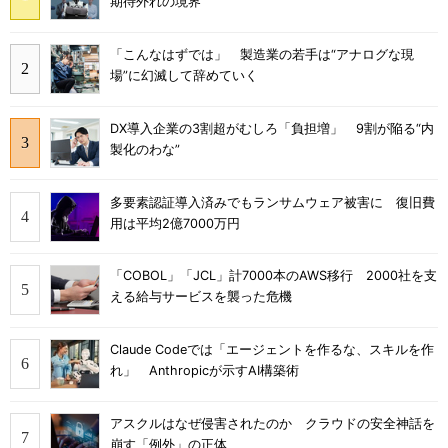
期待外れの境界
「こんなはずでは」 製造業の若手は“アナログな現
場”に幻滅して辞めていく
DX導入企業の3割超がむしろ「負担増」 9割が陥る“内
製化のわな”
多要素認証導入済みでもランサムウェア被害に 復旧費
用は平均2億7000万円
「COBOL」「JCL」計7000本のAWS移行 2000社を支
える給与サービスを襲った危機
Claude Codeでは「エージェントを作るな、スキルを作
れ」 Anthropicが示すAI構築術
アスクルはなぜ侵害されたのか クラウドの安全神話を
崩す「例外」の正体