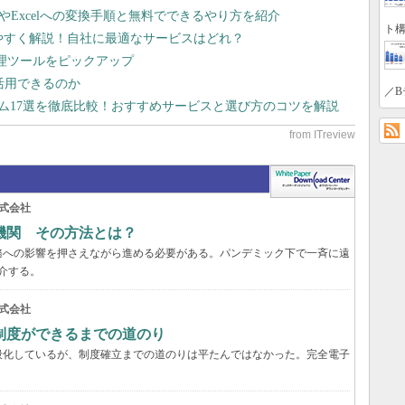
dやExcelへの変換手順と無料でできるやり方を紹介
ト構
りやすく解説！自社に最適なサービスはどれ？
管理ツールをピックアップ
で活用できるのか
／B
テム17選を徹底比較！おすすめサービスと選び方のコツを解説
式会社
機関 その方法とは？
務への影響を押さえながら進める必要がある。パンデミック下で一斉に遠
介する。
式会社
制度ができるまでの道のり
般化しているが、制度確立までの道のりは平たんではなかった。完全電子