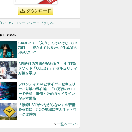
ダウンロード
 プレミアムコンテンツライブラリへ
＠IT eBook
ChatGPTに「入力してはいけない」5
項目――押さえておきたい“生成AIの
NGリスト”
API設計の常識が変わる？ HTTP新
メソッド「QUERY」とセキュリティ
対策を学ぶ
フロンティアAIとサイバーセキュリ
ティ対策の現在地 「17万行のAIコ
ード分析」事例と公的ガイドライン
が示す道筋
「無線LANがつながらない」の苦情
をゼロに 3つの現場に学ぶネットワ
ーク改善術
»
一覧ページへ