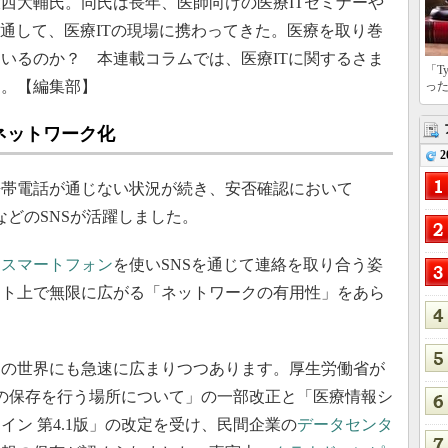
西大輔氏。同氏は長年、医師向けの医療ITセミナーや
を通して、医療ITの現場に携わってきた。医療を取り巻
いるのか？ 本連載コラムでは、医療ITに関するさま
「T
る。【編集部】
っ
ネットワーク化
2
帯電話が通じない状況が続き、安否確認において
ook」などのSNSが活躍しました。
、
スマートフォン
を使いSNSを通じて連絡を取り合う姿
ット上で無限に広がる「ネットワークの有用性」をあら
の世界にも急速に広まりつつあります。厚生労働省が
録等の保存を行う場所について」の一部改正と「医療情報シ
ン 第4.1版」の改定を受け、民間企業の
データセンタ