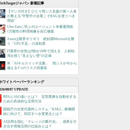
TechTargetジャパン 新着記事
【マンガ付き】ひとり情シス支援の第一人者
が教える”中堅中小企業こそRAGを使うべき
理由”
Uber Eatsに学ぶAIエージェント本番運用術
1万都市の料理画像を自己修復
Azureは限界ギリギリ 絶好調Microsoftを襲
う「GPU不足」の深刻度
IT業界の女性は9割が10年で消える 人材枯
渇を招く“見えない壁”の正体
米「AIキルスイッチ法案」 情シスが今から
備える5つのリスク回避策
ホワイトペーパーランキング
026/08/07 UPDATE
RPAとAIの違いとは？ 定型業務を自動化する
ための具体的な活用方法
国税庁の次世代基幹システム「KSK2」稼働開
始に向けて、対応すべき変更点とは？
AI活用を阻む「ナレッジの断片化」、成果を引
き出す情報活用の仕組みとは？