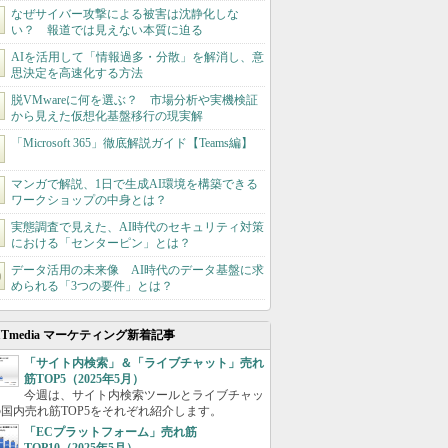
なぜサイバー攻撃による被害は沈静化しな
い？ 報道では見えない本質に迫る
AIを活用して「情報過多・分散」を解消し、意
思決定を高速化する方法
脱VMwareに何を選ぶ？ 市場分析や実機検証
から見えた仮想化基盤移行の現実解
「Microsoft 365」徹底解説ガイド【Teams編】
マンガで解説、1日で生成AI環境を構築できる
ワークショップの中身とは？
実態調査で見えた、AI時代のセキュリティ対策
における「センターピン」とは？
データ活用の未来像 AI時代のデータ基盤に求
められる「3つの要件」とは？
ITmedia マーケティング新着記事
「サイト内検索」＆「ライブチャット」売れ
筋TOP5（2025年5月）
今週は、サイト内検索ツールとライブチャッ
国内売れ筋TOP5をそれぞれ紹介します。
「ECプラットフォーム」売れ筋