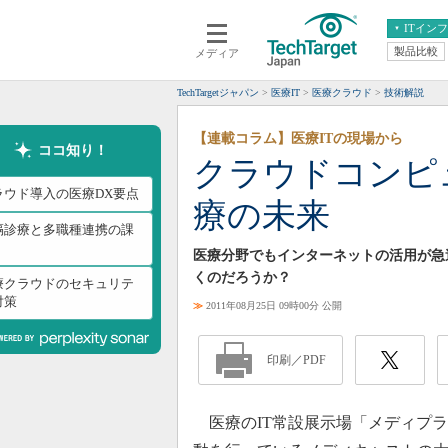
ITイン
製品比較
メディア
クラウド
エンタープライズ
ERP
仮想化
TechTargetジャパン
医療IT
医療クラウド
技術解説
データ分析
サーバ＆ストレージ
【連載コラム】医療ITの現場から
CX
スマートモバイル
ココ知り！
クラウドコンピ
情報系システム
ネットワーク
ラウド導入の医療DX要点
療の未来
システム運用管理
隔診療と多職種連携の課
医療分野でもインターネットの活用が急
くのだろうか？
療クラウドのセキュリテ
対策
≫
2011年08月25日 09時00分 公開
印刷／PDF
医療のIT常設展示場「メディプラ