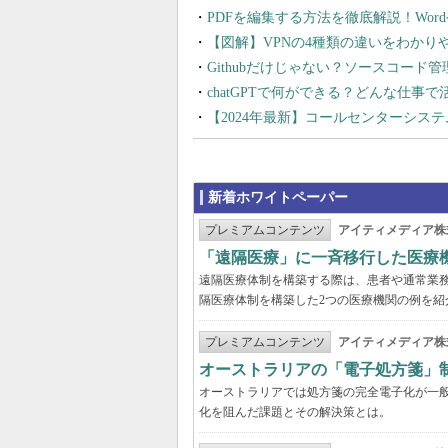
PDFを編集する方法を徹底解説！Wor
【図解】VPNの4種類の違いをわか
Githubだけじゃない？ソースコード
chatGPTで何ができる？どんな仕事
【2024年最新】コールセンターシス
新着ホワイトペーパー
プレミアムコンテンツ
アイティメディア株
「遠隔医療」に一斉移行した医療
遠隔医療体制を構築する際は、患者や通常業
隔医療体制を構築した2つの医療機関の例を紹
プレミアムコンテンツ
アイティメディア株
オーストラリアの「電子処方箋」
オーストラリアでは処方箋の完全電子化が一
化を阻んだ課題とその解決策とは。