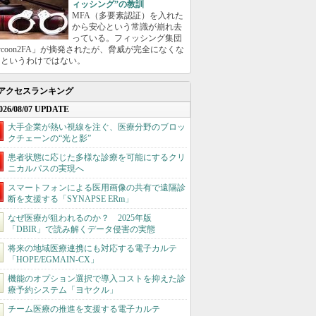
ィッシング”の教訓
MFA（多要素認証）を入れた
から安心という常識が崩れ去
っている。フィッシング集団
ycoon2FA」が摘発されたが、脅威が完全になくな
たというわけではない。
アクセスランキング
026/08/07 UPDATE
大手企業が熱い視線を注ぐ、医療分野のブロッ
クチェーンの“光と影”
患者状態に応じた多様な診療を可能にするクリ
ニカルパスの実現へ
スマートフォンによる医用画像の共有で遠隔診
断を支援する「SYNAPSE ERm」
なぜ医療が狙われるのか？ 2025年版
「DBIR」で読み解くデータ侵害の実態
将来の地域医療連携にも対応する電子カルテ
「HOPE/EGMAIN-CX」
機能のオプション選択で導入コストを抑えた診
療予約システム「ヨヤクル」
チーム医療の推進を支援する電子カルテ