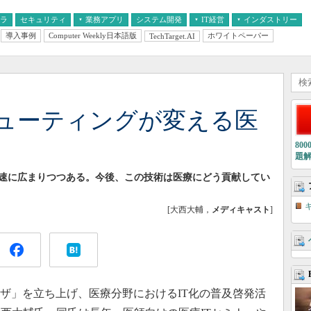
フラ
セキュリティ
業務アプリ
システム開発
IT経営
インダストリー
導入事例
Computer Weekly日本語版
ホワイトペーパー
TechTarget.AI
AI
経営とIT
医療IT
中堅・中小企業とIT
教育IT
ューティングが変える医
80
題
速に広まりつつある。今後、この技術は医療にどう貢献してい
[大西大輔，
メディキャスト
]
ザ」を立ち上げ、医療分野におけるIT化の普及啓発活