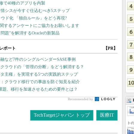
レポート
【PR】
融など7件のシングルベンダーSASE事例
チクラウドの「管理の分断」をどう解消する？
タ主権」を実現する5つの実践的ステップ
術：クラウド移行での事故を防ぐ知見を紹介
課題、移行を加速させるための要件とは？
Recommended by
TechTargetジャパン トップ
医療IT
トの