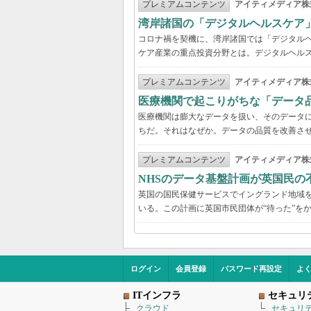
プレミアムコンテンツ
アイティメディア株
湾岸諸国の「デジタルヘルスケア
コロナ禍を契機に、湾岸諸国では「デジタル
ケア産業の重点投資分野とは。デジタルヘルス
プレミアムコンテンツ
アイティメディア株
医療機関で起こりがちな「データ
医療機関は膨大なデータを扱い、そのデータ
ちだ。それはなぜか。データの品質を改善さ
プレミアムコンテンツ
アイティメディア株
NHSのデータ基盤計画が英国民の
英国の国民保健サービスでイングランド地域を管
いる。この計画に英国市民団体が“待った”を
ログイン
会員登録
パスワード再設定
よ
ITインフラ
セキュリ
クラウド
セキュリ