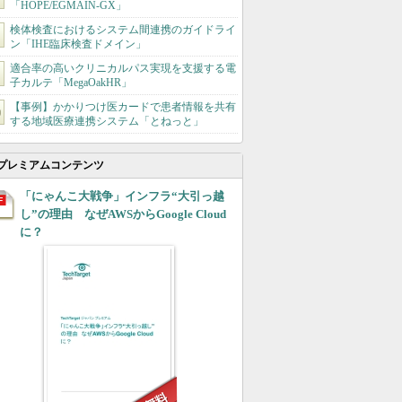
「HOPE/EGMAIN-GX」
検体検査におけるシステム間連携のガイドライ
ン「IHE臨床検査ドメイン」
適合率の高いクリニカルパス実現を支援する電
子カルテ「MegaOakHR」
【事例】かかりつけ医カードで患者情報を共有
する地域医療連携システム「とねっと」
プレミアムコンテンツ
「にゃんこ大戦争」インフラ“大引っ越
し”の理由 なぜAWSからGoogle Cloud
に？