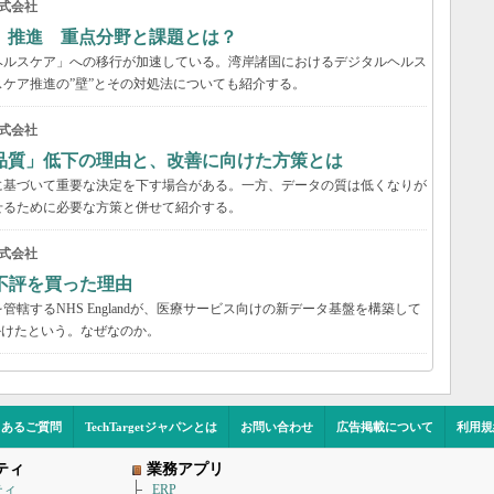
式会社
」推進 重点分野と課題とは？
ヘルスケア」への移行が加速している。湾岸諸国におけるデジタルヘルス
ケア推進の”壁”とその対処法についても紹介する。
式会社
品質」低下の理由と、改善に向けた方策とは
に基づいて重要な決定を下す場合がある。一方、データの質は低くなりが
せるために必要な方策と併せて紹介する。
式会社
不評を買った理由
轄するNHS Englandが、医療サービス向けの新データ基盤を構築して
かけたという。なぜなのか。
くあるご質問
TechTargetジャパンとは
お問い合わせ
広告掲載について
利用規
ティ
業務アプリ
ティ
ERP