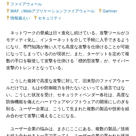
ファイアウォール
|
WAF（Webアプリケーションファイアウォール
|
Gartner
|
情報漏えい
|
セキュリティ
ネットワークの脅威は日々進化し続けている。攻撃ツールがコ
モディティ化し、インターネットを介して手軽に入手できるよう
になり、専門知識が無い人でも高度な攻撃を仕掛けることが可能
になってしまっているのが現状だ。また、ターゲットを定めて複
数の手口を駆使して攻撃を仕掛ける「標的型攻撃」が、サイバー
攻撃のトレンドとなっている。
こうした複雑で高度な攻撃に対して、旧来型のファイアウォー
ルだけでは、もはや防御能力を持たないといっても過言ではな
い。こうした状況を受け、セキュリティベンダー各社は、高度な
防御機能を備えたハードウェアやソフトウェアの開発にしのぎを
削る。ユーザー企業は、こうして生まれた複数の製品や技術を組
み合わせて攻撃に備えることになる。
ユーザー企業の悩みは、まさにここにある。複数の製品／技術
を組み合わせると一言で言っても、ユーザー企業の置かれた状況