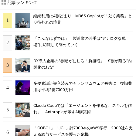
記事ランキング
継続利用は4割どまり M365 Copilotが「効く業務」と
期待外れの境界
「こんなはずでは」 製造業の若手は“アナログな現
場”に幻滅して辞めていく
DX導入企業の3割超がむしろ「負担増」 9割が陥る“内
製化のわな”
多要素認証導入済みでもランサムウェア被害に 復旧費
用は平均2億7000万円
Claude Codeでは「エージェントを作るな、スキルを作
れ」 Anthropicが示すAI構築術
「COBOL」「JCL」計7000本のAWS移行 2000社を支
える給与サービスを襲った危機