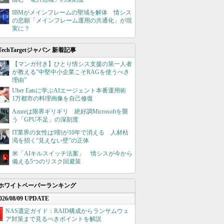
IBMがメインフレームの聖域を解体 情シス
の悲願「メインフレーム運用の共通化」が現
実に？
TechTargetジャパン 新着記事
【マンガ付き】ひとり情シス支援の第一人者
が教える”中堅中小企業こそRAGを使うべき
理由”
Uber Eatsに学ぶAIエージェント本番運用術
1万都市の料理画像を自己修復
Azureは限界ギリギリ 絶好調Microsoftを襲
う「GPU不足」の深刻度
IT業界の女性は9割が10年で消える 人材枯
渇を招く“見えない壁”の正体
米「AIキルスイッチ法案」 情シスが今から
備える5つのリスク回避策
ホワイトペーパーランキング
026/08/09 UPDATE
NAS選定ガイド：RAID構成からランサムウェ
ア対策まで見るべきポイントを解説