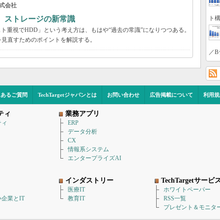
式会社
ト構
る ストレージの新常識
スト重視でHDD」という考え方は、もはや“過去の常識”になりつつある。
を見直すためのポイントを解説する。
／B
くあるご質問
TechTargetジャパンとは
お問い合わせ
広告掲載について
利用規
ティ
業務アプリ
ティ
ERP
データ分析
CX
情報系システム
エンタープライズAI
インダストリー
TechTargetサービ
医療IT
ホワイトペーパー
企業とIT
教育IT
RSS一覧
プレゼント＆モニタ