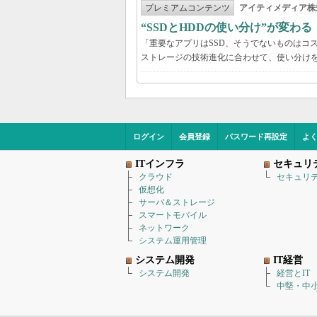
プレミアムコンテンツ
アイティメディア株
“SSDとHDDの使い分け”が変わ
「重要なアプリはSSD、そうでないものはコ
ストレージの技術進化に合わせて、使い分け
ログイン
会員登録
パスワード再設定
よ
ITインフラ
セキュリ
クラウド
セキュリ
仮想化
サーバ＆ストレージ
スマートモバイル
ネットワーク
システム運用管理
システム開発
IT経営
システム開発
経営とIT
中堅・中小