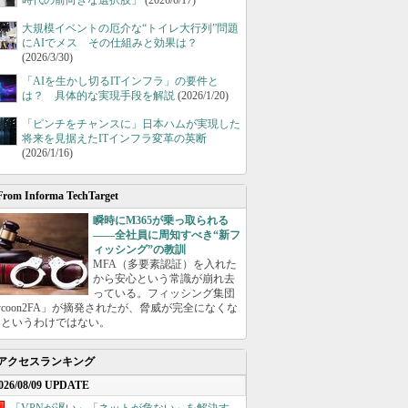
時代の前向きな選択肢」
(2026/6/17)
大規模イベントの厄介な“トイレ大行列”問題
にAIでメス その仕組みと効果は？
(2026/3/30)
「AIを生かし切るITインフラ」の要件と
は？ 具体的な実現手段を解説
(2026/1/20)
「ピンチをチャンスに」日本ハムが実現した
将来を見据えたITインフラ変革の英断
(2026/1/16)
From Informa TechTarget
瞬時にM365が乗っ取られる
――全社員に周知すべき“新フ
ィッシング”の教訓
MFA（多要素認証）を入れた
から安心という常識が崩れ去
っている。フィッシング集団
ycoon2FA」が摘発されたが、脅威が完全になくな
たというわけではない。
アクセスランキング
026/08/09 UPDATE