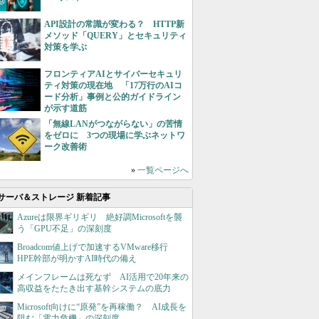
API設計の常識が変わる？ HTTP新
メソッド「QUERY」とセキュリティ
対策を学ぶ
フロンティアAIとサイバーセキュリ
ティ対策の現在地 「17万行のAIコ
ード分析」事例と公的ガイドライン
が示す道筋
「無線LANがつながらない」の苦情
をゼロに 3つの現場に学ぶネットワ
ーク改善術
»
一覧ページへ
サーバ＆ストレージ 新着記事
Azureは限界ギリギリ 絶好調Microsoftを襲
う「GPU不足」の深刻度
Broadcom値上げで加速するVMware移行
HPE幹部が明かすAI時代の備え
メインフレームは死なず AI活用で20年来の
高収益をたたき出す基幹システムの底力
Microsoft向けに“原発”を再稼働？ AI成長を
阻む「電力危機」の深刻度