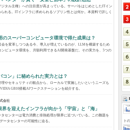
デジタル主権）への注目度が高まっている。サーバをはじめとしたITイン
られる。ITインフラに求められるソブリン性とは何か。本資料で詳しく
利用のスーパーコンピュータ環境で得た成果は？
と社会を変革しつつある今、導入が増えているのが、LLMを構築するため
コンピュータ環境を、月額利用できるAI開発基盤だ。その実力を、5つの
パコン」に秘められた実力とは？
管理やセキュリティの観点から、ローカルで実施したいというニーズも
DIA GB10搭載AIワークステーションを紹介する。
式会社
限界を迎えたインフラが向かう「宇宙」と「海」
ータセンターは電力消費と排熱処理が限界に近づいている。この難題を
トの
のデータセンターの可能性に迫る。