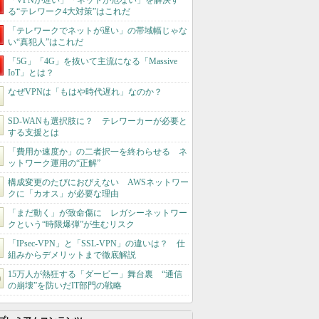
「VPNが遅い」「ネットが危ない」を解決す
る“テレワーク4大対策”はこれだ
「テレワークでネットが遅い」の帯域幅じゃな
い“真犯人”はこれだ
「5G」「4G」を抜いて主流になる「Massive
IoT」とは？
なぜVPNは「もはや時代遅れ」なのか？
SD-WANも選択肢に？ テレワーカーが必要と
する支援とは
「費用か速度か」の二者択一を終わらせる ネ
ットワーク運用の“正解”
構成変更のたびにおびえない AWSネットワー
クに「カオス」が必要な理由
「まだ動く」が致命傷に レガシーネットワー
クという“時限爆弾”が生むリスク
「IPsec-VPN」と「SSL-VPN」の違いは？ 仕
組みからデメリットまで徹底解説
15万人が熱狂する「ダービー」舞台裏 “通信
の崩壊”を防いだIT部門の戦略