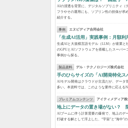
AIの浸透を背景に、デジタルソブリニティ（
フラやその運用にも、ソブリン性の担保が求め
紹介する。
事例
エヌビディア合同会社
「生成AI活用」実践事例：月額
生成AIと大規模言語モデル（LLM）が産業
のGPUとAIソフトウェアを搭載したスーパー
事例から探る。
製品資料
デル・テクノロジーズ株式会社
手のひらサイズの「AI開発特化ス
AIモデル開発はクラウドが主流だが、データ
多い。本資料では、このような要件に応えるNVI
プレミアムコンテンツ
アイティメディア株
地上にデータの置き場がない？ 
AIブームに伴う計算需要の爆発で、地上のデ
打破する解として浮上した、“宇宙”と“海中”