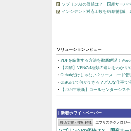
ソブリンAIの価値は？ 国産サーバ
インシデント対応工数を約3割削減、
PDFを編集する方法を徹底解説！Wor
【図解】VPNの4種類の違いをわか
Githubだけじゃない？ソースコード
chatGPTで何ができる？どんな仕事
【2024年最新】コールセンターシス
新着ホワイトペーパー
技術文書・技術解説
エフサステクノロジー
ソブリンAIの価値は？ 国産サ