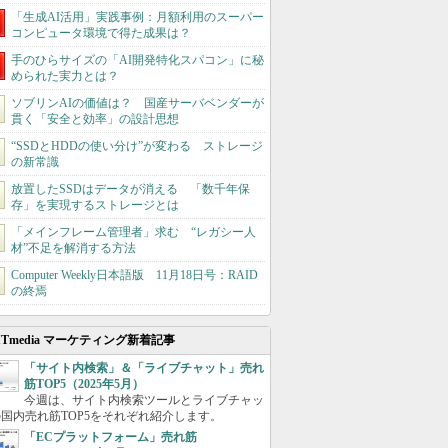
「生成AI活用」実践事例：月額利用のスーパー
コンピュータ環境で得た成果は？
手のひらサイズの「AI開発特化スパコン」に秘
められた実力とは？
ソブリンAIの価値は？ 国産サーバベンダーが
貫く「安全と効率」の設計思想
“SSDとHDDの使い分け”が変わる ストレージ
の新常識
放置したSSDはデータが消える 「数千年保
存」を実現するストレージとは
「メインフレーム管理者」求む “レガシー人
材”不足を解消する方法
Computer Weekly日本語版 11月18日号：RAID
の終焉
ITmedia マーケティング新着記事
「サイト内検索」＆「ライブチャット」売れ
筋TOP5（2025年5月）
今週は、サイト内検索ツールとライブチャッ
国内売れ筋TOP5をそれぞれ紹介します。
「ECプラットフォーム」売れ筋