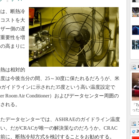
は、断熱冷
ーコストを大
ーザー側の遅
が重要性を増
心の高まりに
熱は相対的
度は今後当分の間、25～30度に保たれるだろうが、米
のガイドラインに示された35度という高い温度設定で
 Room Air Conditioner）およびデータセンター周囲の
費される。
「T
っ
データセンターでは、ASHRAEのガイドライン温度
い。だがCRACが唯一の解決策なのだろうか。CRAC
2
む前に、断熱冷却方式を検討することをお勧めする。