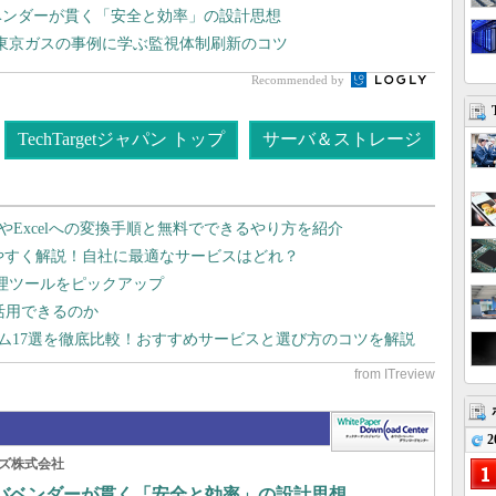
ベンダーが貫く「安全と効率」の設計思想
東京ガスの事例に学ぶ監視体制刷新のコツ
Recommended by
TechTargetジャパン トップ
サーバ＆ストレージ
dやExcelへの変換手順と無料でできるやり方を紹介
りやすく解説！自社に最適なサービスはどれ？
管理ツールをピックアップ
で活用できるのか
テム17選を徹底比較！おすすめサービスと選び方のコツを解説
2
ズ株式会社
ーバベンダーが貫く「安全と効率」の設計思想