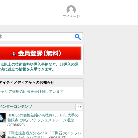
マイページ
00点以上の技術資料や導入事例など、IT導入の課
解決に役立つ情報を入手できます。
アイティメディアからのお知らせ
キャリア採用の応募を受け付けています
ベンダーコンテンツ
PR
HDDとの価格差縮小も後押し、BPO大手の
着眼点に学ぶフラッシュストレージ選定
(2026/6/29)
IT調達担当者が知るべき「IT機器 大インフレ