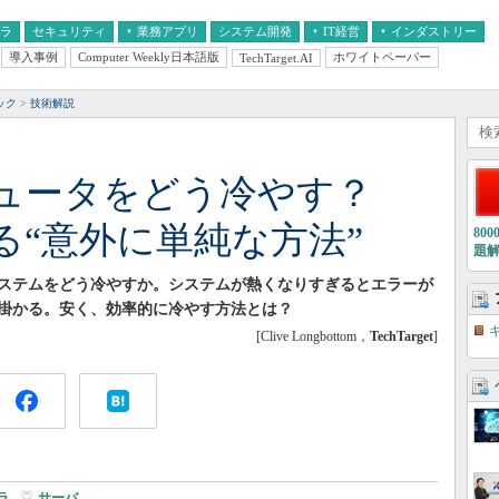
フラ
セキュリティ
業務アプリ
システム開発
IT経営
インダストリー
導入事例
Computer Weekly日本語版
ホワイトペーパー
TechTarget.AI
AI
経営とIT
医療IT
中堅・中小企業とIT
教育IT
ック
技術解説
ピュータをどう冷やす？
る“意外に単純な方法”
80
題
ステムをどう冷やすか。システムが熱くなりすぎるとエラーが
掛かる。安く、効率的に冷やす方法とは？
[Clive Longbottom，
TechTarget
]
ラ
|
サーバ