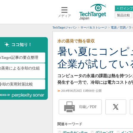
ITイン
製品比較
メディア
クラウド
エンタープライズ
ERP
仮想化
TechTargetジャパン
サーバ＆ストレージ
電源／空調／ラ
データ分析
サーバ＆ストレージ
水の蒸発で熱を吸収
CX
スマートモバイル
ココ知り！
暑い夏にコン
情報系システム
ネットワーク
chTarget記事の要点整理
企業が試してい
システム運用管理
の蒸発による冷却の仕組
コンピュータの永遠の課題は熱を持つシ
発生する一方で、冷却には電力コストが
C冷却の実用対策比較
≫
2014年06月20日 15時00分 公開
印刷／PDF
関連キーワード
データセンター
|
グリーンIT
|
インフ