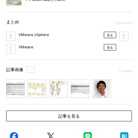
まとめ
3 Keywords
VMware vSphere
仮
見る
VMware
見る
記事画像
＋
5 Images
1
2
3
4
5
記事を見る