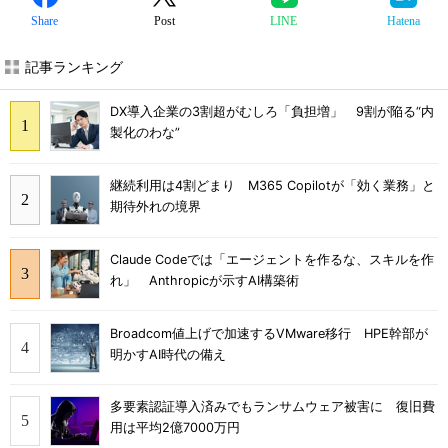
Share
Post
LINE
Hatena
記事ランキング
DX導入企業の3割超がむしろ「負担増」 9割が陥る“内
製化のわな”
継続利用は4割どまり M365 Copilotが「効く業務」と
期待外れの境界
Claude Codeでは「エージェントを作るな、スキルを作
れ」 Anthropicが示すAI構築術
Broadcom値上げで加速するVMware移行 HPE幹部が
明かすAI時代の備え
多要素認証導入済みでもランサムウェア被害に 復旧費
用は平均2億7000万円