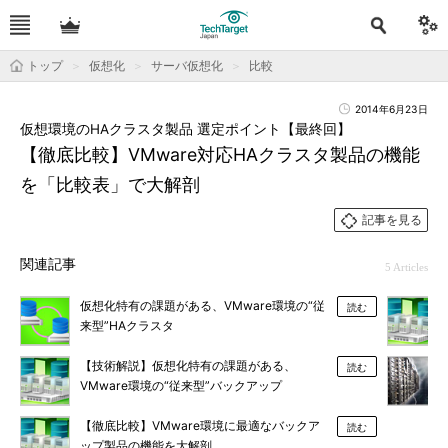
トップ
仮想化
サーバ仮想化
比較
2014年6月23日
仮想環境のHAクラスタ製品 選定ポイント【最終回】
【徹底比較】VMware対応HAクラスタ製品の機能
を「比較表」で大解剖
記事を見る
関連記事
5 Articles
仮想化特有の課題がある、VMware環境の“従
読む
来型”HAクラスタ
【技術解説】仮想化特有の課題がある、
読む
VMware環境の“従来型”バックアップ
【徹底比較】VMware環境に最適なバックア
読む
ップ製品の機能を大解剖