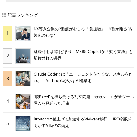
記事ランキング
DX導入企業の3割超がむしろ「負担増」 9割が陥る“内
製化のわな”
継続利用は4割どまり M365 Copilotが「効く業務」と
期待外れの境界
Claude Codeでは「エージェントを作るな、スキルを作
れ」 Anthropicが示すAI構築術
“脱Excel”を待ち受ける乱立問題 カカクコムが新ツール
導入を見送った理由
Broadcom値上げで加速するVMware移行 HPE幹部が
明かすAI時代の備え