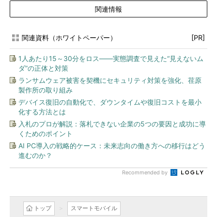
関連情報
関連資料（ホワイトペーパー）
[PR]
1人あたり15～30分をロス――実態調査で見えた“見えないム
ダ”の正体と対策
ランサムウェア被害を契機にセキュリティ対策を強化、荏原
製作所の取り組み
デバイス復旧の自動化で、ダウンタイムや復旧コストを最小
化する方法とは
入札のプロが解説：落札できない企業の5つの要因と成功に導
くためのポイント
AI PC導入の戦略的ケース：未来志向の働き方への移行はどう
進むのか？
Recommended by
トップ
スマートモバイル