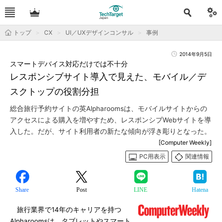
トップ
CX
UI／UXデザインコンサル
事例
2014年9月5日
スマートデバイス対応だけでは不十分
レスポンシブサイト導入で見えた、モバイル／デ
スクトップの役割分担
総合旅行予約サイトの英Alpharoomsは、モバイルサイトからの
アクセスによる購入を増やすため、レスポンシブWebサイトを導
入した。だが、サイト利用者の新たな傾向が浮き彫りとなった。
[Computer Weekly]
PC用表示
関連情報
Share
Post
LINE
Hatena
旅行業界で14年のキャリアを持つ
Alpharoomsは、タブレットやスマート