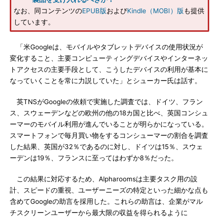
なお、同コンテンツの
EPUB版
および
Kindle（MOBI）版
も提供
しています。
「米Googleは、モバイルやタブレットデバイスの使用状況が
変化すること、主要コンピューティングデバイスやインターネッ
トアクセスの主要手段として、こうしたデバイスの利用が基本に
なっていくことを常に力説していた」とシューカー氏は話す。
英TNSがGoogleの依頼で実施した調査では、ドイツ、フラン
ス、スウェーデンなどの欧州の他の18カ国と比べ、英国コンシュ
ーマーのモバイル利用が進んでいることが明らかになっている。
スマートフォンで毎月買い物をするコンシューマーの割合を調査
した結果、英国が32％であるのに対し、ドイツは15％、スウェ
ーデンは19％、フランスに至ってはわずか8％だった。
この結果に対応するため、Alpharoomsは主要タスク用の設
計、スピードの重視、ユーザーニーズの特定といった細かな点も
含めてGoogleの助言を採用した。これらの助言は、企業がマル
チスクリーンユーザーから最大限の収益を得られるように