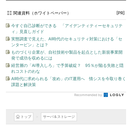
関連資料（ホワイトペーパー）
[PR]
今すぐ自己診断ができる 「アイデンティティーセキュリテ
ィ」見直しガイド
実態調査で見えた、AI時代のセキュリティ対策における「セ
ンターピン」とは？
ものづくり企業が、自社技術や製品を起点とした新規事業開
発で成功を収めるには
経営層の「AI導入しろ」で予算破綻？ 95％が陥る失敗と隠
れコストのわな
AI時代に求められる「攻め」のIT運用へ 情シスを今取り巻く
課題と解決策
Recommended by
トップ
サーバ＆ストレージ