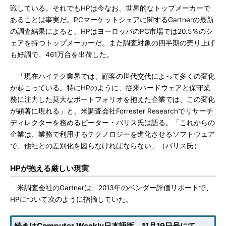
戦している。それでもHPは今なお、世界的なトップメーカーで
あることは事実だ。PCマーケットシェアに関するGartnerの最新
の調査結果によると、HPはヨーロッパのPC市場では20.5％のシ
ェアを持つトップメーカーだ。また調査対象の四半期の売り上げ
も好調で、461万台を出荷した。
「現在ハイテク業界では、顧客の世代交代によって多くの変化
が起こっている。特にHPのように、従来ハードウェアと保守業
務に注力した莫大なポートフォリオを抱えた企業では、この変化
が顕著に現れる」と、米調査会社Forrester Researchでリサーチ
ディレクターを務めるピーター・バリス氏は語る。「これからの
企業は、業務で利用するテクノロジーを進化させるソフトウェア
で、他社との差別化を図らなければならない」（バリス氏）
HPが抱える厳しい現実
米調査会社のGartnerは、2013年のベンダー評価リポートで、
HPについて次のように指摘していた。
続きはComputer Weekly日本語版 11月19日号にて