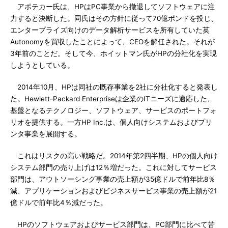
アポテカー氏は、HPはPC事業から撤退してソフトウェアに注
力すると決断した。同氏はその方針に従って70億ポンドを投じ、
エンタープライズ向けのデータ解析サービスを所有していた英
Autonomyを買収したことによって、CEOを解任された。それが
3年前のことだ。そして今、ホイットマン氏がHPの分社化を実現
しようとしている。
2014年10月、HPは同社の既存事業を2社に分社化すると発表し
た。Hewlett-Packard Enterpriseは企業のITニーズに適応した、
基盤となるテクノロジー、ソフトウェア、サービスのポートフォ
リオを提供する。一方HP Inc.は、個人向けシステムおよびプリ
ンタ事業を展開する。
これはリスクの高い戦略だ。2014年第2四半期、HPの個人向け
システム部門の売り上げは12％増だった。これに対してサービス
部門は、アウトソーシング事業の売上額が35億ドルで前年比8％
減、アプリケーションおよびビジネスサービス事業の売上額が21
億ドルで前年比4％減だった。
HPのソフトウェアおよびサービス部門は、PC部門に比べて苦