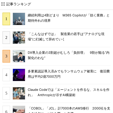
記事ランキング
継続利用は4割どまり M365 Copilotが「効く業務」と
期待外れの境界
「こんなはずでは」 製造業の若手は“アナログな現
場”に幻滅して辞めていく
DX導入企業の3割超がむしろ「負担増」 9割が陥る“内
製化のわな”
多要素認証導入済みでもランサムウェア被害に 復旧費
用は平均2億7000万円
Claude Codeでは「エージェントを作るな、スキルを作
れ」 Anthropicが示すAI構築術
「COBOL」「JCL」計7000本のAWS移行 2000社を支