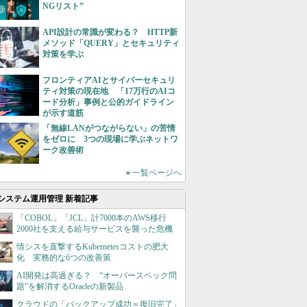
NGリスト”
API設計の常識が変わる？ HTTP新
メソッド「QUERY」とセキュリティ
対策を学ぶ
フロンティアAIとサイバーセキュリ
ティ対策の現在地 「17万行のAIコ
ード分析」事例と公的ガイドライン
が示す道筋
「無線LANがつながらない」の苦情
をゼロに 3つの現場に学ぶネットワ
ーク改善術
»
一覧ページへ
システム運用管理 新着記事
「COBOL」「JCL」計7000本のAWS移行
2000社を支える給与サービスを襲った危機
情シスを直撃するKubernetesコストの肥大
化 実務的な6つの改善策
AI開発は高過ぎる？ “オーバースペック問
題”を解消するOracleの新製品
クラウドの「バックアップ成功＝復旧完了」