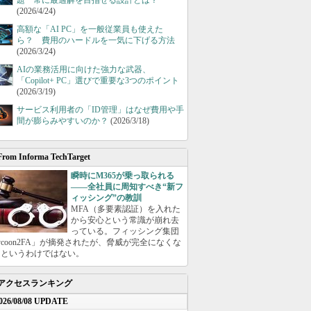
題 常に最適解を目指せる設計とは？
(2026/4/24)
高額な「AI PC」を一般従業員も使えた
ら？ 費用のハードルを一気に下げる方法
(2026/3/24)
AIの業務活用に向けた強力な武器、
「Copilot+ PC」選びで重要な3つのポイント
(2026/3/19)
サービス利用者の「ID管理」はなぜ費用や手
間が膨らみやすいのか？
(2026/3/18)
From Informa TechTarget
瞬時にM365が乗っ取られる
――全社員に周知すべき“新フ
ィッシング”の教訓
MFA（多要素認証）を入れた
から安心という常識が崩れ去
っている。フィッシング集団
ycoon2FA」が摘発されたが、脅威が完全になくな
たというわけではない。
アクセスランキング
026/08/08 UPDATE