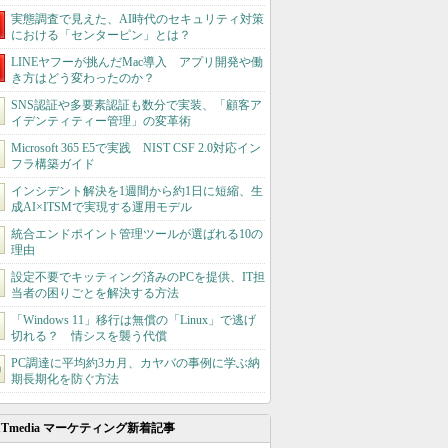
実態調査で見えた、AI時代のセキュリティ対策
における「センターピン」とは？
LINEヤフーが挑んだMac導入 アプリ開発や働
き方はどう変わったのか？
SNS認証や多要素認証も数分で実装、「顧客ア
イデンティティー管理」の変革術
Microsoft 365 E5で実践 NIST CSF 2.0対応イン
フラ構築ガイド
インシデント解決を1週間から約1日に短縮、生
成AI×ITSMで実現する運用モデル
統合エンドポイント管理ツールが選ばれる10の
理由
設定不要でキッティング済みのPCを提供、IT担
当者の困りごとを解決する方法
「Windows 11」移行は無償の「Linux」で逃げ
切れる？ 情シスを襲う代償
PC調達に平均約3カ月、カヤバの事例に学ぶ納
期長期化を防ぐ方法
ITmedia マーケティング新着記事