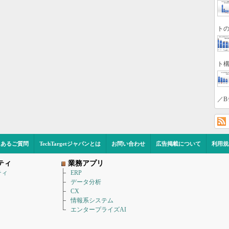
トの
ト構
／B
くあるご質問
TechTargetジャパンとは
お問い合わせ
広告掲載について
利用規
ティ
業務アプリ
ティ
ERP
データ分析
CX
情報系システム
エンタープライズAI