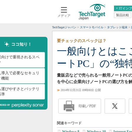
ITイン
製品比較
メディア
クラウド
エンタープライズ
ERP
仮想化
TechTargetジャパン
スマートモバイル
タブレット端末
データ分析
サーバ＆ストレージ
要チェックのスペックは？
CX
スマートモバイル
ココ知り！
一般向けとはこ
情報系システム
ネットワーク
業向けで重視されるスペ
ートPC」の“独
システム運用管理
ク
人導入で必要なセキュリ
量販店などで売られる一般用ノートPC
ィ機能
を中心に企業向けノートPCの選び方を
ち運びやすさとバッテリ
≫
2014年12月21日 09時00分 公開
基準
印刷／PDF
関連キーワード
Windows 8
|
Windows 10
|
Internet E