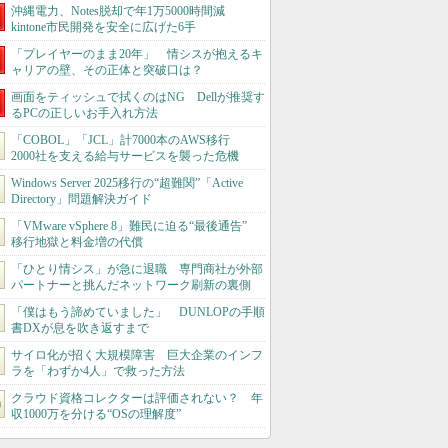
沖縄電力、Notes脱却で年1万5000時間減
kintone市民開発を安全に広げた6手
「プレイヤーのまま20年」 情シスが抱えるキ
ャリアの壁、その正体と突破口は？
画面をティッシュで拭くのはNG Dellが推奨す
るPCの正しいお手入れ方法
「COBOL」「JCL」計7000本のAWS移行
2000社を支える給与サービスを襲った危機
Windows Server 2025移行の“超難関”「Active
Directory」問題解決ガイド
「VMware vSphere 8」難民に迫る“最後通告”
移行地獄と料金増の代償
「ひとり情シス」が急に退職 専門商社が外部
パートナーと挑んだネットワーク刷新の裏側
「僕はもう諦めていました」 DUNLOPの手順
書DXが息を吹き返すまで
サイロ化が招く大規模障害 巨大企業のインフ
ラを「わずか4人」で救った方法
クラウド資格コレクターは評価されない？ 年
収1000万を分ける“OSの理解度”