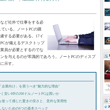
など社外で仕事をする必
している。ノートPCの購
慮する必要がある。17イ
PCが備えるデスクトップ
従業員が必要とするのでな
ンを与えるのが常識的であろう。ノートPCのディスプ
下に示す。
「T
「企業向け」を買うべき“魅力的な理由”
っ
 とにかく安いHPの200ドルノートPCは買いか
ok」を使って感じた驚きの安さと、意外な実用性
2
しないための6つの基本スペック