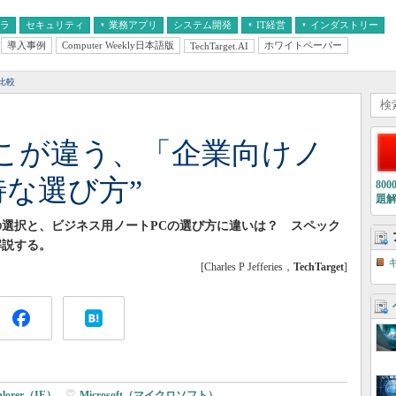
フラ
セキュリティ
業務アプリ
システム開発
IT経営
インダストリー
導入事例
Computer Weekly日本語版
ホワイトペーパー
TechTarget.AI
AI
経営とIT
医療IT
中堅・中小企業とIT
教育IT
比較
こが違う、「企業向けノ
特な選び方”
80
題
の選択と、ビジネス用ノートPCの選び方に違いは？ スペック
解説する。
[Charles P Jefferies，
TechTarget
]
xplorer（IE）
|
Microsoft（マイクロソフト）