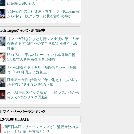
は危険な思い込み
VMwareでの自社運用へマネージドKubernetes
から移行 脱クラウドに挑む銀行の事例
TechTargetジャパン 新着記事
【マンガ付き】ひとり情シス支援の第一人者
が教える”中堅中小企業こそRAGを使うべき
理由”
Uber Eatsに学ぶAIエージェント本番運用術
1万都市の料理画像を自己修復
Azureは限界ギリギリ 絶好調Microsoftを襲
う「GPU不足」の深刻度
IT業界の女性は9割が10年で消える 人材枯
渇を招く“見えない壁”の正体
米「AIキルスイッチ法案」 情シスが今から
備える5つのリスク回避策
ホワイトペーパーランキング
026/08/08 UPDATE
JR西日本ITソリューションズが「監視業務の属
人化」を解消した方法とは？