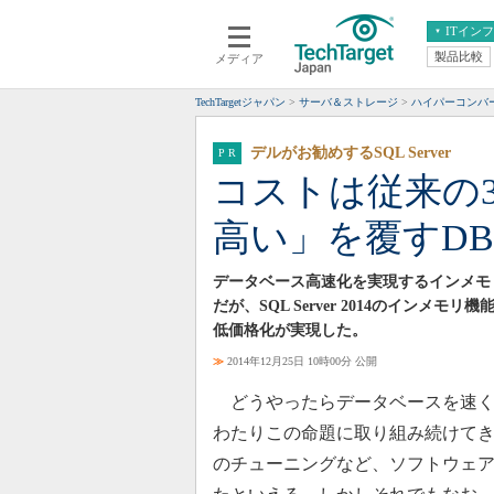
ITイン
製品比較
メディア
クラウド
エンタープライズ
ERP
仮想化
TechTargetジャパン
サーバ＆ストレージ
ハイパーコンバ
データ分析
サーバ＆ストレージ
デルがお勧めするSQL Server
CX
スマートモバイル
コストは従来の
情報系システム
ネットワーク
高い」を覆すD
システム運用管理
データベース高速化を実現するインメモ
だが、SQL Server 2014のインメモ
低価格化が実現した。
≫
2014年12月25日 10時00分 公開
どうやったらデータベースを速く
わたりこの命題に取り組み続けて
のチューニングなど、ソフトウェ