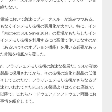
、データベースがボトルネックになり、アプリケーショ
を絶たない。
領域において急速にブレークスルーが進みつつある。
でもなくインメモリ技術の実用化が大きい。特に、イン
osoft SQL Server 2014」の登場がもたらしたイン
、インメモリ技術を利用するには高価で使いこなすのが
ン（あるいはそのオプション機能）を用いる必要があっ
はこうした常識を根底から覆した。
、フラッシュメモリ技術の急速な発展だ。SSDが初め
ジ製品に採用されてから、その技術の進化と製品の低価
。そしてこのたび、フラッシュメモリ技術がさらなるブ
といわれてきたPCIe SSD製品よりはるかに高速で、
。以降で、これらハードウェア／ソフトウェア両面にお
新事情を紹介しよう。