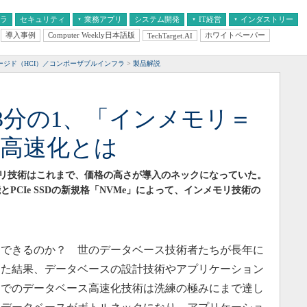
フラ
セキュリティ
業務アプリ
システム開発
IT経営
インダストリー
導入事例
Computer Weekly日本語版
ホワイトペーパー
TechTarget.AI
AI
経営とIT
医療IT
中堅・中小企業とIT
教育IT
ージド（HCI）／コンポーザブルインフラ
製品解説
3分の1、「インメモリ＝
B高速化とは
リ技術はこれまで、価格の高さが導入のネックになっていた。
リ機能とPCIe SSDの新規格「NVMe」によって、インメモリ技術の
できるのか？ 世のデータベース技術者たちが長年に
きた結果、データベースの設計技術やアプリケーション
アでのデータベース高速化技術は洗練の極みにまで達し