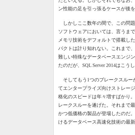
たといえる。しかしそれでもなお
ン性能の足を引っ張るケースが後
しかしここ数年の間で、この問題
ソフトウェアにおいては、言うま
メモリ技術をデフォルトで搭載した「Micr
パクトは計り知れない。これまで
難しい特殊なデータベースエンジ
たのだが、SQL Server 2014
そしてもう1つのブレークスルーが
てエンタープライズ向けストレー
格化のスピードは年々増すばかり
レークスルーを遂げた。それまで最速
かつ低価格の製品が登場したのだ
けるデータベース高速化技術の最