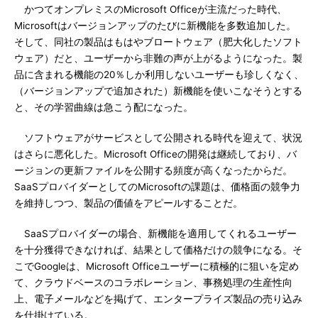
かつてオンプレミスのMicrosoft Officeが主流だった時代、
Microsoftはバージョンアップのたびに新機能を多数追加した。
そして、同社の製品はもはやブロートウェア（肥大化したソフト
ウェア）だと、ユーザーから非難の声が上がるようになった。製
品に含まれる機能の20％しか利用しないユーザーも珍しくなく、
（バージョンアップで追加された）新機能を使いこなそうとする
と、その学習曲線は急こう配になった。
ソフトウェアがサービスとして公開される時代を迎えて、状況
はさらに悪化した。Microsoft Officeの開発は継続しており、バ
ージョンの更新ファイルを公開する頻度が高くなったからだ。
SaaSプロバイダーとしてのMicrosoftの課題は、価格面の競争力
を維持しつつ、製品の価値をアピールすることだ。
SaaSプロバイダーの場合、新機能を適用してくれるユーザー
を十分獲得できなければ、結果として価格だけの競争になる。そ
こでGoogleは、Microsoft Officeユーザーに積極的に狙いを定め
て、クラウドベースのコラボレーション、事務処理の生産性向
上、電子メールなどを掲げて、エンタープライズ製品の売り込み
を仕掛けている。