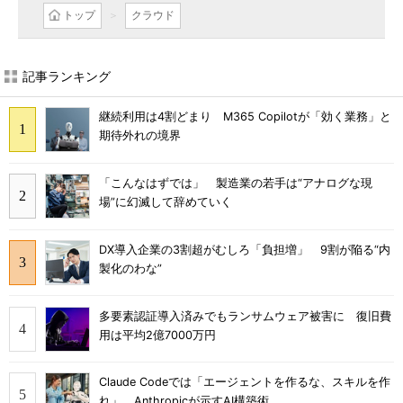
トップ
クラウド
記事ランキング
継続利用は4割どまり M365 Copilotが「効く業務」と
期待外れの境界
「こんなはずでは」 製造業の若手は“アナログな現
場”に幻滅して辞めていく
DX導入企業の3割超がむしろ「負担増」 9割が陥る“内
製化のわな”
多要素認証導入済みでもランサムウェア被害に 復旧費
用は平均2億7000万円
Claude Codeでは「エージェントを作るな、スキルを作
れ」 Anthropicが示すAI構築術