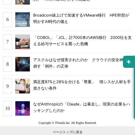
Broadcom値上げで加速するVMware移行 HPE幹部が
明かすAI時代の備え
「COBOL」「JCL」計7000本のAWS移行 2000社を支
える給与サービスを襲った危機
アスクルはなぜ侵害されたのか クラウドの安全神話を
崩す「例外」の正体
満足度87%と28%を分ける「尊重」 情シスが人材を手
放さない条件
なぜAnthropicの「Claude」は暴走し、現実の企業をハ
ッキングしたのか
Copyright © ITmedia Inc. All Rights Reserved.
ページトップに戻る