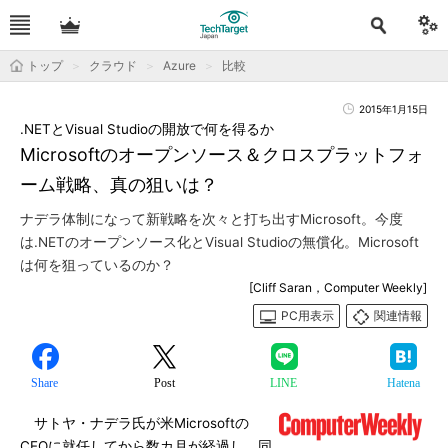
トップ
クラウド
Azure
比較
2015年1月15日
.NETとVisual Studioの開放で何を得るか
Microsoftのオープンソース＆クロスプラットフォ
ーム戦略、真の狙いは？
ナデラ体制になって新戦略を次々と打ち出すMicrosoft。今度
は.NETのオープンソース化とVisual Studioの無償化。Microsoft
は何を狙っているのか？
[Cliff Saran，Computer Weekly]
PC用表示
関連情報
Share
Post
LINE
Hatena
サトヤ・ナデラ氏が米Microsoftの
CEOに就任してから数カ月が経過し、同