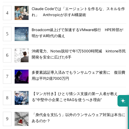
Claude Codeでは「エージェントを作るな、スキルを作
れ」 Anthropicが示すAI構築術
Broadcom値上げで加速するVMware移行 HPE幹部が
明かすAI時代の備え
沖縄電力、Notes脱却で年1万5000時間減 kintone市民
開発を安全に広げた6手
多要素認証導入済みでもランサムウェア被害に 復旧費
用は平均2億7000万円
【マンガ付き】ひとり情シス支援の第一人者が教え
る”中堅中小企業こそRAGを使うべき理由”
「身代金を支払う」以外のランサムウェア対策は本当に
あるのか？