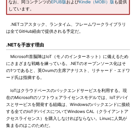
なお、同コンテンツの
EPUB版
および
Kindle（MOBI）版
も提供
しています。
.NETコアスタック、ランタイム、フレームワークライブラリ
は全てGitHub経由で提供される予定だ。
.NETを手放す理由
Microsoft首脳陣はIoT（モノのインターネット）に備えるため
にさまざまな戦略を練っている。.NETのオープンソース化はそ
の1つであると、英Ovumの主席アナリスト、リチャード・エドワ
ード氏は指摘する。
IoTはクラウドベースのバックエンドサービスを利用する。現
在のMicrosoftのソフトウェアライセンスモデルでは、IoTデバイ
スとサービスを開発する組織は、Windowsのバックエンドに接続
する全てのIoTデバイスについてWindows CAL（クライアントア
クセスライセンス）を購入しなければならない。Linuxに人気が
集まるのはこのためだ。