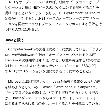
.NETをオープンソースにすれば、組織やプログラマーがアプ
リケーション用に.NETベースのバックエンドを開発することを
奨励できるというメリットもある。.NETがMicrosoft Azureへの
足掛かりだとすると、.NETベースのオープンソースアプリケー
ションを同社のクラウドプラットフォームでホストする手段を持
つ同社の立場は明白だ。
Javaと競う
Computer Weeklyの読者は次のように意見している。「テクノ
ロジーがWindowsから離れてオープンソース化されると.NET
Frameworkの採用率は年々低下する。収益を確保する1つの方法
はLinux、Macおよびその他のデバイス（Android、BSDなど）
で.NETアプリケーションを開発できるようにすることだ」
Microsoftはほぼ間違いなく、Javaを保有する米Oracleとの差
を縮めようとしている。Javaの「Write once, run anywhere」
（一度プログラムを書けば、どこでも実行できる）という理念
は、OracleがスマートTVからスマートカード、スマートフォン
に至るまであらゆるものをサポートすることを可能にしている。