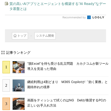
質の高いAIアプリとエージェントを構築する“AI Ready”なデー
タ基盤とは
Recommended by
トップ
システム開発
記事ランキング
“脱Excel”を待ち受ける乱立問題 カカクコムが新ツール
導入を見送った理由
継続利用は4割どまり M365 Copilotが「効く業務」と
期待外れの境界
画面をティッシュで拭くのはNG Dellが推奨するPCの
正しいお手入れ方法