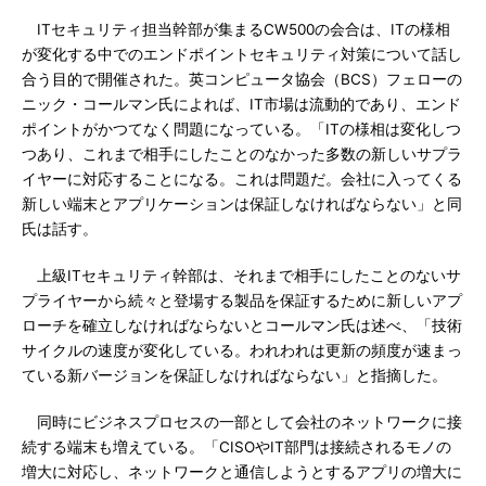
ITセキュリティ担当幹部が集まるCW500の会合は、ITの様相
が変化する中でのエンドポイントセキュリティ対策について話し
合う目的で開催された。英コンピュータ協会（BCS）フェローの
ニック・コールマン氏によれば、IT市場は流動的であり、エンド
ポイントがかつてなく問題になっている。「ITの様相は変化しつ
つあり、これまで相手にしたことのなかった多数の新しいサプラ
イヤーに対応することになる。これは問題だ。会社に入ってくる
新しい端末とアプリケーションは保証しなければならない」と同
氏は話す。
上級ITセキュリティ幹部は、それまで相手にしたことのないサ
プライヤーから続々と登場する製品を保証するために新しいアプ
ローチを確立しなければならないとコールマン氏は述べ、「技術
サイクルの速度が変化している。われわれは更新の頻度が速まっ
ている新バージョンを保証しなければならない」と指摘した。
同時にビジネスプロセスの一部として会社のネットワークに接
続する端末も増えている。「CISOやIT部門は接続されるモノの
増大に対応し、ネットワークと通信しようとするアプリの増大に