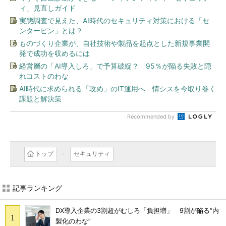
ィ」見直しガイド
実態調査で見えた、AI時代のセキュリティ対策における「セ
ンターピン」とは？
ものづくり企業が、自社技術や製品を起点とした新規事業開
発で成功を収めるには
経営層の「AI導入しろ」で予算破綻？ 95％が陥る失敗と隠
れコストのわな
AI時代に求められる「攻め」のIT運用へ 情シスを今取り巻く
課題と解決策
Recommended by
トップ
セキュリティ
記事ランキング
DX導入企業の3割超がむしろ「負担増」 9割が陥る“内
製化のわな”