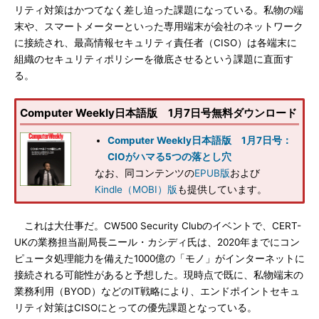
リティ対策はかつてなく差し迫った課題になっている。私物の端
末や、スマートメーターといった専用端末が会社のネットワーク
に接続され、最高情報セキュリティ責任者（CISO）は各端末に
組織のセキュリティポリシーを徹底させるという課題に直面す
る。
Computer Weekly日本語版 1月7日号無料ダウンロード
Computer Weekly日本語版 1月7日号：
CIOがハマる5つの落とし穴
なお、同コンテンツの
EPUB版
および
Kindle（MOBI）版
も提供しています。
これは大仕事だ。CW500 Security Clubのイベントで、CERT-
UKの業務担当副局長ニール・カシディ氏は、2020年までにコン
ピュータ処理能力を備えた1000億の「モノ」がインターネットに
接続される可能性があると予想した。現時点で既に、私物端末の
業務利用（BYOD）などのIT戦略により、エンドポイントセキュ
リティ対策はCISOにとっての優先課題となっている。