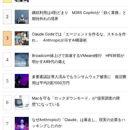
継続利用は4割どまり M365 Copilotが「効く業務」と
期待外れの境界
Claude Codeでは「エージェントを作るな、スキルを作
れ」 Anthropicが示すAI構築術
Broadcom値上げで加速するVMware移行 HPE幹部が
明かすAI時代の備え
多要素認証導入済みでもランサムウェア被害に 復旧費
用は平均2億7000万円
Macを守る「ロックダウンモード」が“侵害調査の障
壁”になっている
なぜAnthropicの「Claude」は暴走し、現実の企業をハ
ッキングしたのか