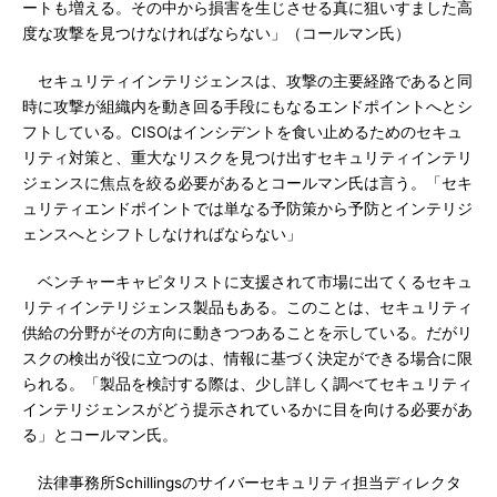
ートも増える。その中から損害を生じさせる真に狙いすました高
度な攻撃を見つけなければならない」（コールマン氏）
セキュリティインテリジェンスは、攻撃の主要経路であると同
時に攻撃が組織内を動き回る手段にもなるエンドポイントへとシ
フトしている。CISOはインシデントを食い止めるためのセキュ
リティ対策と、重大なリスクを見つけ出すセキュリティインテリ
ジェンスに焦点を絞る必要があるとコールマン氏は言う。「セキ
ュリティエンドポイントでは単なる予防策から予防とインテリジ
ェンスへとシフトしなければならない」
ベンチャーキャピタリストに支援されて市場に出てくるセキュ
リティインテリジェンス製品もある。このことは、セキュリティ
供給の分野がその方向に動きつつあることを示している。だがリ
スクの検出が役に立つのは、情報に基づく決定ができる場合に限
られる。「製品を検討する際は、少し詳しく調べてセキュリティ
インテリジェンスがどう提示されているかに目を向ける必要があ
る」とコールマン氏。
法律事務所Schillingsのサイバーセキュリティ担当ディレクタ