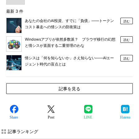
最新 3 件
あなたの会社のAI投資、すでに「負債」――トークン
読む
コスト暴走への情シスの防衛策は
Windowsアプリが依然多数派？ ブラウザ移行の幻想
読む
と情シスが直面する二重管理のわな
情シスは「何を知らないか」さえ知らない――AIエー
読む
ジェント時代の盲点とは
記事を見る
Share
Post
LINE
Hatena
記事ランキング