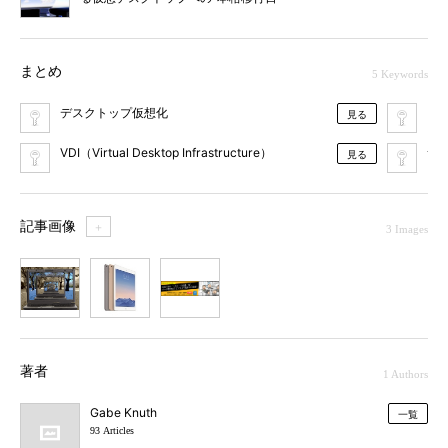
まとめ
5 Keywords
デスクトップ仮想化
Da
見る
VDI（Virtual Desktop Infrastructure）
サ
見る
記事画像
＋
3 Images
1
2
3
著者
1 Authors
Gabe Knuth
一覧
93 Articles