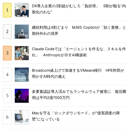
DX導入企業の3割超がむしろ「負担増」 9割が陥る“内
製化のわな”
継続利用は4割どまり M365 Copilotが「効く業務」と
期待外れの境界
Claude Codeでは「エージェントを作るな、スキルを作
れ」 Anthropicが示すAI構築術
Broadcom値上げで加速するVMware移行 HPE幹部が
明かすAI時代の備え
多要素認証導入済みでもランサムウェア被害に 復旧費
用は平均2億7000万円
Macを守る「ロックダウンモード」が“侵害調査の障
壁”になっている