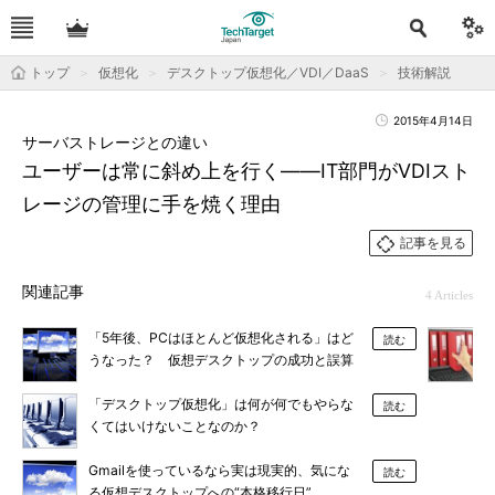
トップ
仮想化
デスクトップ仮想化／VDI／DaaS
技術解説
2015年4月14日
サーバストレージとの違い
ユーザーは常に斜め上を行く――IT部門がVDIスト
レージの管理に手を焼く理由
記事を見る
関連記事
4 Articles
「5年後、PCはほとんど仮想化される」はど
読む
うなった？ 仮想デスクトップの成功と誤算
「デスクトップ仮想化」は何が何でもやらな
読む
くてはいけないことなのか？
Gmailを使っているなら実は現実的、気にな
読む
る仮想デスクトップへの“本格移行日”