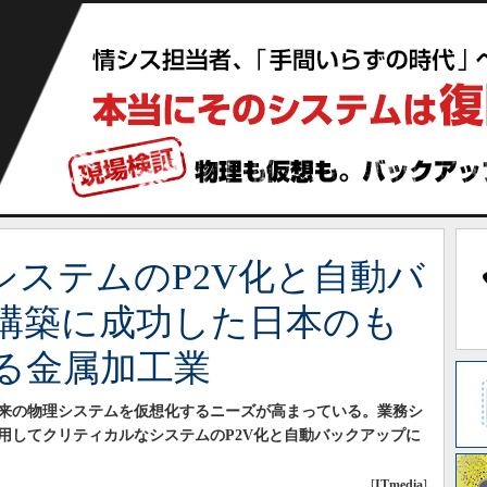
システムのP2V化と自動バ
構築に成功した日本のも
る金属加工業
来の物理システムを仮想化するニーズが高まっている。業務シ
用してクリティカルなシステムのP2V化と自動バックアップに
[
ITmedia
]