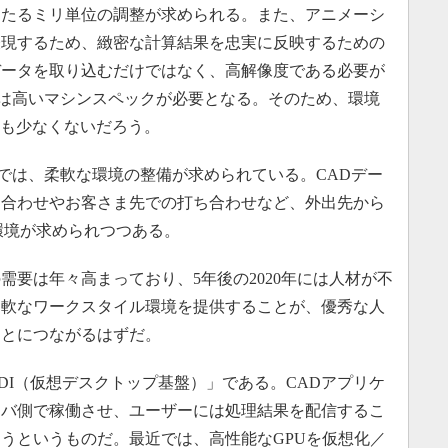
わたるミリ単位の調整が求められる。また、アニメーシ
表現するため、緻密な計算結果を忠実に反映するための
データを取り込むだけではなく、高解像度である必要が
アでは高いマシンスペックが必要となる。そのため、環境
者も少なくないだろう。
場では、柔軟な環境の整備が求められている。CADデー
ち合わせやお客さま先での打ち合わせなど、外出先から
環境が求められつつある。
要は年々高まっており、5年後の2020年には人材が不
柔軟なワークスタイル環境を提供することが、優秀な人
ことにつながるはずだ。
I（仮想デスクトップ基盤）」である。CADアプリケ
ーバ側で稼働させ、ユーザーには処理結果を配信するこ
うというものだ。最近では、高性能なGPUを仮想化／