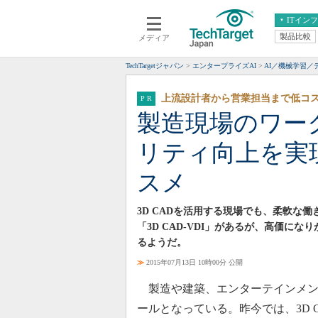
ITイン
製品比較
メディア
クラウド
エンタープライズ
ERP
仮想化
TechTargetジャパン
エンタープライズAI
AI／機械学習／
データ分析
サーバ＆ストレージ
上流設計者から営業担当まで低コス
CX
スマートモバイル
製造現場のワー
情報系システム
ネットワーク
リティ向上を実現、
システム運用管理
スメ
3D CADを活用する現場でも、柔軟な
「3D CAD-VDI」があるが、高価
るようだ。
≫
2015年07月13日 10時00分 公開
製造や建築、エンターテインメン
ールとなっている。昨今では、3D