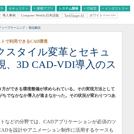
フラ
セキュリティ
業務アプリ
システム開発
IT経営
インダストリー
導入事例
Computer Weekly日本語版
ホワイトペーパー
TechTarget.AI
AI
経営とIT
医療IT
中堅・中小企業とIT
教育IT
ディープラーニング
製品解説
トで利用できるCAD環境
クスタイル変革とセキュ
3D CAD-VDI導入のス
働き方ができる環境整備が求められている。その実現方法として
になりがちでなかなか導入が進まなかった。その状況が変わりつつあ
トなどの分野では、CADアプリケーションが必須のツ
 CADを設計やアニメーション制作に活用するケースも