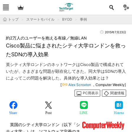
トップ
スマートモバイル
BYOD
事例
2015年7月23日
約2万人のユーザーを抱える有線／無線LAN
Cisco製品に悩まされたシティ大学ロンドンを救っ
たSDNの導入効果
英シティ大学ロンドンのネットワークはCisco製品で構成されて
いたが、さまざまな問題が顕在化してきた。同大学はSDNの導入
によってこの問題を解決した。具体的な導入効果とは？
[
Alex Scroxton
，Computer Weekly]
PC用表示
関連情報
Share
Post
LINE
Hatena
英国のシティ大学ロンドン（以下「シ
ティ大学」）は、ソフトウェア定義のネ