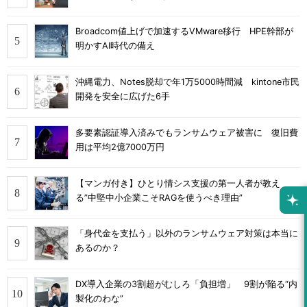
Broadcom値上げで加速するVMware移行 HPE幹部が
明かすAI時代の備え
沖縄電力、Notes脱却で年1万5000時間減 kintone市民
開発を安全に広げた6手
多要素認証導入済みでもランサムウェア被害に 復旧費
用は平均2億7000万円
【マンガ付き】ひとり情シス支援の第一人者が教え
る”中堅中小企業こそRAGを使うべき理由”
「身代金を支払う」以外のランサムウェア対策は本当に
あるのか？
DX導入企業の3割超がむしろ「負担増」 9割が陥る“内
製化のわな”