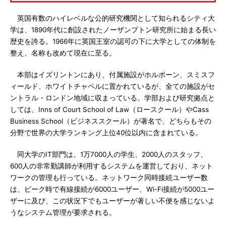
英国有数のハイレベルな公的研究機関として知られるシティ大
学は、1890年代に創設されたノーザンプトン研究所に始まる長い
歴史を誇る。1966年に英国王室の認可の下に大学としての体制を
整え、名称も改めて現在に至る。
本部はイズリントンにあり、付属施設がホルボーン、スミスフ
ィールド、ホワイトチャペルに置かれているが、全ての施設がセ
ントラル・ロンドン地域に収まっている。学部および研究拠点と
しては、Inns of Court School of Law（ロースクール）やCass
Business School（ビジネススクール）が著名で、どちらもその
分野で世界の大学ランキング上位40位以内に含まれている。
同大学のIT部門は、1万7000人の学生、2000人のスタッフ、
600人の非常勤講師が利用するシステムを運営しており、ネット
ワークの管理も行っている。ネットワーク同時接続ユーザー数
は、ピーク時で有線接続が6000ユーザー、Wi-Fi接続が5000ユー
ザーに及び、この状況下でもユーザーが著しい不便を感じないよ
うなシステム管理が要求される。