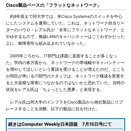
Cisco製品ベースの「フラットなネットワーク」
約8年前まで同大学では、米Cisco Systemsのスイッチを中心
にしたシステムを運用していた。これは、ネットワーク担当リー
ダーのパウロ・レアル氏が「非常にフラットなネットワーク」と
やゆするもので、無線LANのキャパシティーはごくわずかだった
上に、耐障害性も組み込まれていなかった。
2005年ごろから、IT部門は課題に直面することが多くなっ
た。学内の各方面から、ネットワークの帯域幅やキャパシティー
を増やしてほしいという要請を受けることが増えたのだ。ところ
が同氏が率いるIT部門のスタッフは、ネットワーク構成を変更す
ると大規模な障害につながるのではないかと恐れていた。当時の
状況をレアル氏は「ちょっとした悪夢」と表現する。
レアル氏は同大学のインフラをCisco製品から他社製品にリプ
レースすることを決断。以下の製品に目を付けた。
続きはComputer Weekly日本語版 7月15日号にて