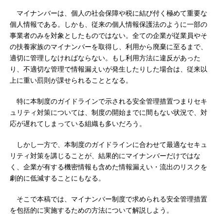
マイナンバーは、個人の社会保障や税に結び付く極めて重要な
個人情報である。しかも、従来の個人情報保護法のように一部の
事業者のみを対象としたものではない。全ての企業が従業員やそ
の扶養家族のマイナンバーを取得し、利用から廃棄に至るまで、
適切に管理しなければならない。もし利用方法に違反があった
り、不適切な管理で情報漏えいが発生したりした場合は、従来以
上に重い罰則が課せられることとなる。
特に本制度のガイドラインで示される安全管理措置つまりセキ
ュリティ対策については、制度の開始までに間もない状況で、対
応が遅れてしまっている組織も多いだろう。
しかし一方で、本制度のガイドラインに合わせて最適なセキュ
リティ対策を講じることが、結果的にマイナンバーだけではな
く、企業が有する機密情報も含めた情報漏えい・流出のリスクを
劇的に低減することにもなる。
そこで本稿では、マイナンバー制度で求められる安全管理措置
を包括的に実施するための方法について解説しよう。