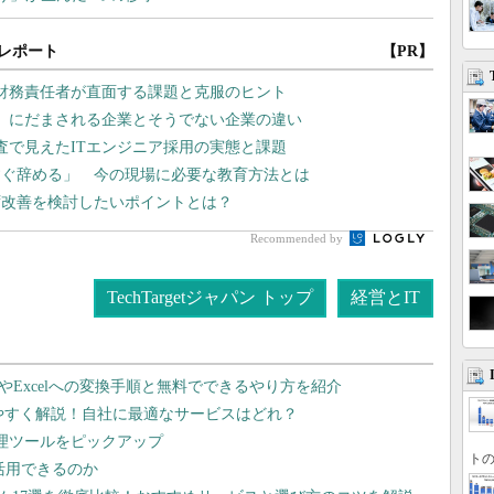
レポート
【PR】
高財務責任者が直面する課題と克服のヒント
」にだまされる企業とそうでない企業の違い
査で見えたITエンジニア採用の実態と課題
すぐ辞める」 今の現場に必要な教育方法とは
ず改善を検討したいポイントとは？
Recommended by
TechTargetジャパン トップ
経営とIT
dやExcelへの変換手順と無料でできるやり方を紹介
りやすく解説！自社に最適なサービスはどれ？
管理ツールをピックアップ
トの
で活用できるのか