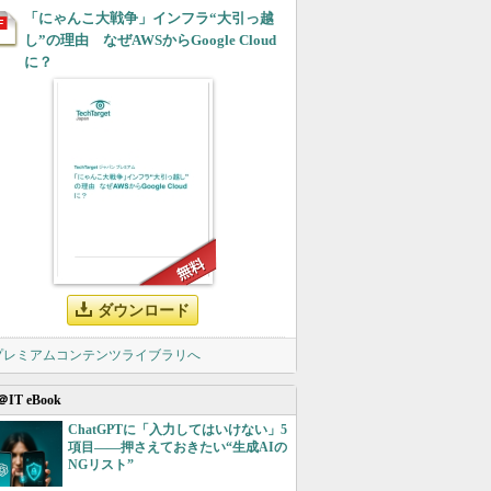
「にゃんこ大戦争」インフラ“大引っ越
し”の理由 なぜAWSからGoogle Cloud
に？
ダウンロード
 プレミアムコンテンツライブラリへ
＠IT eBook
ChatGPTに「入力してはいけない」5
項目――押さえておきたい“生成AIの
NGリスト”