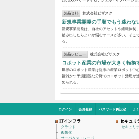
紅のDXをリードするデジタル・イノベーショ
製品資料
株式会社ビザスク
新規事業開発の手順でもう迷わな
新規事業開発は、自社のアセットや組織体制
踏み出したらよいか悩むケースが多い。そこで
る。
製品レビュー
株式会社ビザスク
ロボット産業の市場が大きく転換
世界のロボット産業は従来の産業ロボット中
複雑かつ予測困難な分野でのロボット活用が進
められる。
ログイン
会員登録
パスワード再設定
よ
ITインフラ
セキュリ
クラウド
セキュリ
仮想化
サーバ＆ストレージ