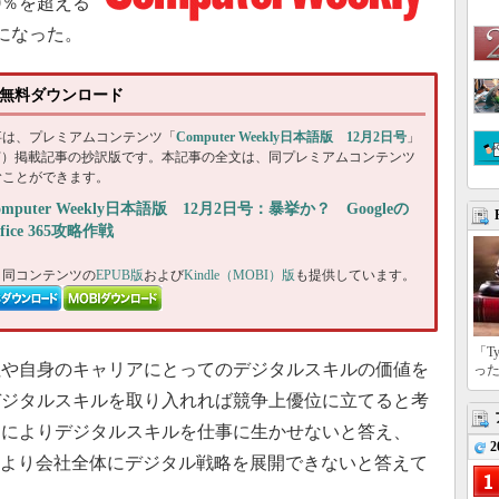
0％を超える
かになった。
2日号無料ダウンロード
事は、プレミアムコンテンツ「
Computer Weekly日本語版 12月2日号
」
DF）掲載記事の抄訳版です。本記事の全文は、同プレミアムコンテンツ
むことができます。
omputer Weekly日本語版 12月2日号：暴挙か？ Googleの
ffice 365攻略作戦
、同コンテンツの
EPUB版
および
Kindle（MOBI）版
も提供しています。
「T
や自身のキャリアにとってのデジタルスキルの価値を
っ
デジタルスキルを取り入れれば競争上優位に立てると考
約によりデジタルスキルを仕事に生かせないと答え、
2
足により会社全体にデジタル戦略を展開できないと答えて