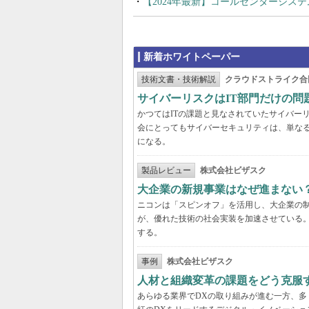
【2024年最新】コールセンターシス
新着ホワイトペーパー
技術文書・技術解説
クラウドストライク合
サイバーリスクはIT部門だけの
かつてはITの課題と見なされていたサイバー
会にとってもサイバーセキュリティは、単な
になる。
製品レビュー
株式会社ビザスク
大企業の新規事業はなぜ進まない
ニコンは「スピンオフ」を活用し、大企業の
が、優れた技術の社会実装を加速させている
する。
事例
株式会社ビザスク
人材と組織変革の課題をどう克服
あらゆる業界でDXの取り組みが進む一方、