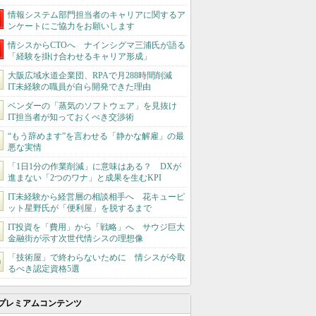
情報システム部門担当者のキャリアに関するア
ンケートにご協力をお願いします
情シスからCTOへ ナインシグマ三浦氏が語る
「経験を掛け合わせるキャリア形成」
大阪広域水道企業団、RPAで月288時間削減
IT未経験の職員が自ら開発できた理由
ベンダーの「蒸気のソフトウェア」を見抜け
IT担当者が知っておくべき交渉術
“もう辞めます”を言わせる「静かな解雇」の最
悪な実情
「1日1分の作業削減」に意味はある？ DXが
進まない「2つのワナ」と成果を生むKPI
IT未経験から経営層の相談相手へ 花キューピ
ット星野氏が「便利屋」を脱するまで
IT投資を「費用」から「戦略」へ サウジ巨大
金融街が示す次世代情シスの理想像
「技術屋」で終わらないために 情シスが今取
るべき認定資格5選
プレミアムコンテンツ