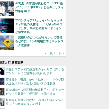
API設計の常識が変わる？ HTTP新
メソッド「QUERY」とセキュリティ
対策を学ぶ
フロンティアAIとサイバーセキュリ
ティ対策の現在地 「17万行のAIコ
ード分析」事例と公的ガイドライン
が示す道筋
「無線LANがつながらない」の苦情
をゼロに 3つの現場に学ぶネットワ
ーク改善術
»
一覧ページへ
経営とIT 新着記事
情報システム部門担当者のキャリアに関する
アンケートにご協力をお願いします
IT投資を「費用」から「戦略」へ サウジ巨
大金融街が示す次世代情シスの理想像
IT未経験から経営層の相談相手へ 花キュー
ピット星野氏が「便利屋」を脱するまで
技術職も聖域ではない 2600人削減のVisaに
見る「AI組織転換」の現実