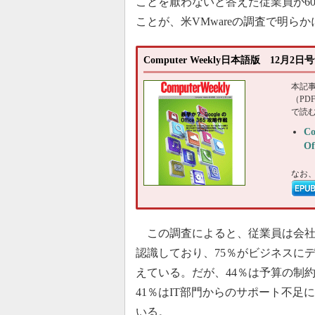
ことを厭わないと答えた従業員が6
ことが、米VMwareの調査で明ら
Computer Weekly日本語版 12月
本記
（P
で読
C
O
なお
この調査によると、従業員は会社
認識しており、75％がビジネスに
えている。だが、44％は予算の制
41％はIT部門からのサポート不
いる。