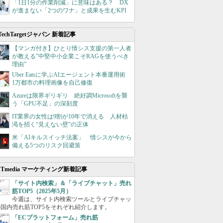
「1日1分の作業削減」に意味はある？ DX
が進まない「2つのワナ」と成果を生むKPI
TechTargetジャパン 新着記事
【マンガ付き】ひとり情シス支援の第一人者
が教える”中堅中小企業こそRAGを使うべき
理由”
Uber Eatsに学ぶAIエージェント本番運用術
1万都市の料理画像を自己修復
Azureは限界ギリギリ 絶好調Microsoftを襲
う「GPU不足」の深刻度
IT業界の女性は9割が10年で消える 人材枯
渇を招く“見えない壁”の正体
米「AIキルスイッチ法案」 情シスが今から
備える5つのリスク回避策
ITmedia マーケティング新着記事
「サイト内検索」＆「ライブチャット」売れ
筋TOP5（2025年5月）
今週は、サイト内検索ツールとライブチャッ
国内売れ筋TOP5をそれぞれ紹介します。
「ECプラットフォーム」売れ筋