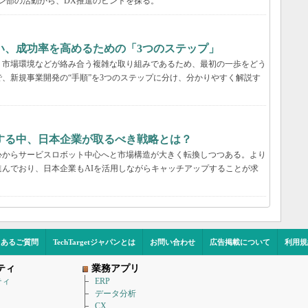
ン部の活動から、DX推進のヒントを探る。
い、成功率を高めるための「3つのステップ」
、市場環境などが絡み合う複雑な取り組みであるため、最初の一歩をどう
、新規事業開発の“手順”を3つのステップに分け、分かりやすく解説す
する中、日本企業が取るべき戦略とは？
心からサービスロボット中心へと市場構造が大きく転換しつつある。より
んでおり、日本企業もAIを活用しながらキャッチアップすることが求
くあるご質問
TechTargetジャパンとは
お問い合わせ
広告掲載について
利用規
ティ
業務アプリ
ティ
ERP
データ分析
CX