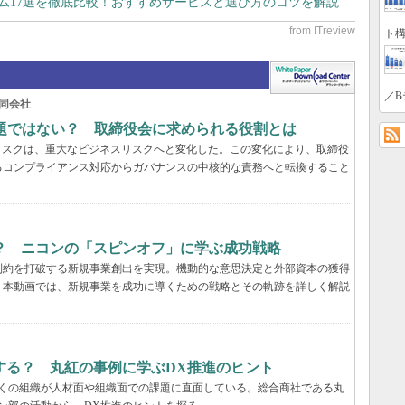
テム17選を徹底比較！おすすめサービスと選び方のコツを解説
ト構
／B
同会社
問題ではない？ 取締役会に求められる役割とは
リスクは、重大なビジネスリスクへと変化した。この変化により、取締役
るコンプライアンス対応からガバナンスの中核的な責務へと転換すること
？ ニコンの「スピンオフ」に学ぶ成功戦略
制約を打破する新規事業創出を実現。機動的な意思決定と外部資本の獲得
。本動画では、新規事業を成功に導くための戦略とその軌跡を詳しく解説
する？ 丸紅の事例に学ぶDX推進のヒント
多くの組織が人材面や組織面での課題に直面している。総合商社である丸