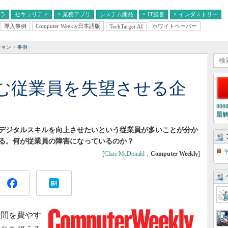
フラ
セキュリティ
業務アプリ
システム開発
IT経営
インダストリー
導入事例
Computer Weekly日本語版
ホワイトペーパー
TechTarget.AI
AI
経営とIT
医療IT
中堅・中小企業とIT
教育IT
ション
事例
む従業員を失望させる企
80
題
デジタルスキルを向上させたいという従業員が多いことが分か
る。何が従業員の障害になっているのか？
[
Clare McDonald
，
Computer Weekly
]
間を費やす