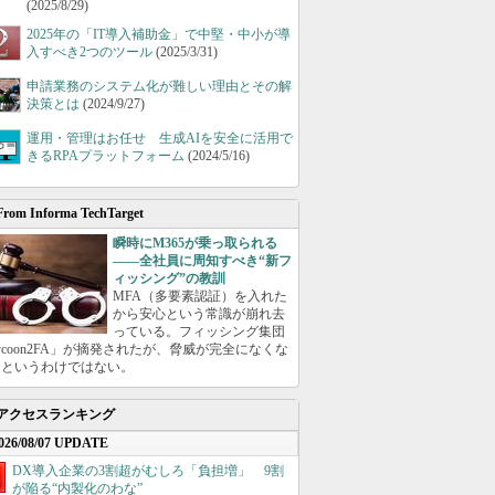
(2025/8/29)
2025年の「IT導入補助金」で中堅・中小が導
入すべき2つのツール
(2025/3/31)
申請業務のシステム化が難しい理由とその解
決策とは
(2024/9/27)
運用・管理はお任せ 生成AIを安全に活用で
きるRPAプラットフォーム
(2024/5/16)
From Informa TechTarget
瞬時にM365が乗っ取られる
――全社員に周知すべき“新フ
ィッシング”の教訓
MFA（多要素認証）を入れた
から安心という常識が崩れ去
っている。フィッシング集団
ycoon2FA」が摘発されたが、脅威が完全になくな
たというわけではない。
アクセスランキング
026/08/07 UPDATE
DX導入企業の3割超がむしろ「負担増」 9割
が陥る“内製化のわな”