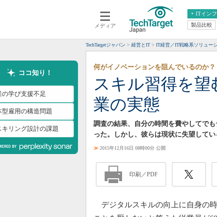
ITイン
製品比較
メディア
クラウド
エンタープライズ
ERP
仮想化
TechTargetジャパン
経営とIT
IT経営／IT戦略系ソリュー
データ分析
サーバ＆ストレージ
何がイノベーションを阻んでいるのか？
CX
スマートモバイル
ココ知り！
スキル習得を望
情報系システム
ネットワーク
業の学び支援不足
業の実態
システム運用管理
本型雇用の構造問題
調査の結果、自分の時間を費やしてでも
スキリング設計の課題
った。しかし、彼らは現状に失望してい
≫
2015年12月16日 08時00分 公開
印刷／PDF
デジタルスキルの向上に自身の時