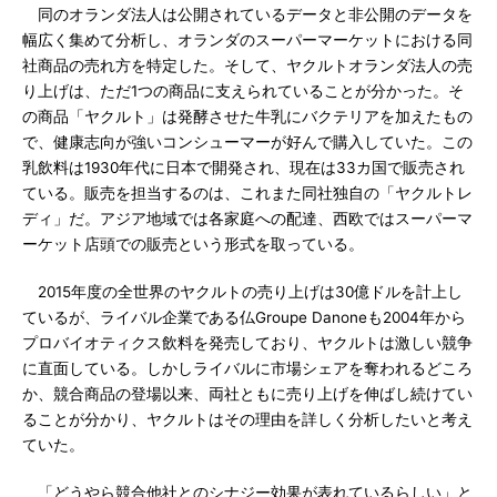
同のオランダ法人は公開されているデータと非公開のデータを
幅広く集めて分析し、オランダのスーパーマーケットにおける同
社商品の売れ方を特定した。そして、ヤクルトオランダ法人の売
り上げは、ただ1つの商品に支えられていることが分かった。そ
の商品「ヤクルト」は発酵させた牛乳にバクテリアを加えたもの
で、健康志向が強いコンシューマーが好んで購入していた。この
乳飲料は1930年代に日本で開発され、現在は33カ国で販売され
ている。販売を担当するのは、これまた同社独自の「ヤクルトレ
ディ」だ。アジア地域では各家庭への配達、西欧ではスーパーマ
ーケット店頭での販売という形式を取っている。
2015年度の全世界のヤクルトの売り上げは30億ドルを計上し
ているが、ライバル企業である仏Groupe Danoneも2004年から
プロバイオティクス飲料を発売しており、ヤクルトは激しい競争
に直面している。しかしライバルに市場シェアを奪われるどころ
か、競合商品の登場以来、両社ともに売り上げを伸ばし続けてい
ることが分かり、ヤクルトはその理由を詳しく分析したいと考え
ていた。
「どうやら競合他社とのシナジー効果が表れているらしい」と