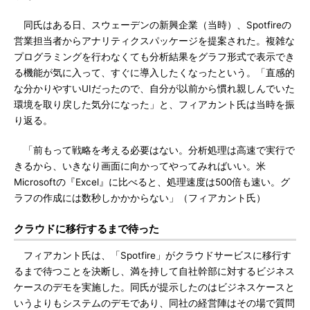
同氏はある日、スウェーデンの新興企業（当時）、Spotfireの
営業担当者からアナリティクスパッケージを提案された。複雑な
プログラミングを行わなくても分析結果をグラフ形式で表示でき
る機能が気に入って、すぐに導入したくなったという。「直感的
な分かりやすいUIだったので、自分が以前から慣れ親しんでいた
環境を取り戻した気分になった」と、フィアカント氏は当時を振
り返る。
「前もって戦略を考える必要はない。分析処理は高速で実行で
きるから、いきなり画面に向かってやってみればいい。米
Microsoftの『Excel』に比べると、処理速度は500倍も速い。グ
ラフの作成には数秒しかかからない」（フィアカント氏）
クラウドに移行するまで待った
フィアカント氏は、「Spotfire」がクラウドサービスに移行す
るまで待つことを決断し、満を持して自社幹部に対するビジネス
ケースのデモを実施した。同氏が提示したのはビジネスケースと
いうよりもシステムのデモであり、同社の経営陣はその場で質問