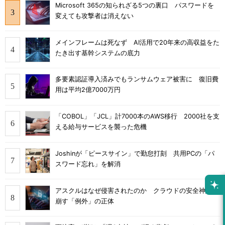
Microsoft 365の知られざる5つの裏口 パスワードを
変えても攻撃者は消えない
メインフレームは死なず AI活用で20年来の高収益をた
たき出す基幹システムの底力
多要素認証導入済みでもランサムウェア被害に 復旧費
用は平均2億7000万円
「COBOL」「JCL」計7000本のAWS移行 2000社を支
える給与サービスを襲った危機
Joshinが「ピースサイン」で勤怠打刻 共用PCの「パ
スワード忘れ」を解消
アスクルはなぜ侵害されたのか クラウドの安全神話を
崩す「例外」の正体