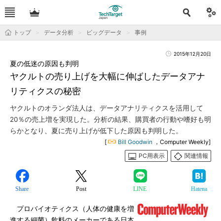
トップ
データ分析
ビッグデータ
事例
2015年12月20日
夏の低迷の原因も判明
ヤクルトの売り上げを大幅に伸ばしたデータアナ
リティクスの秘密
ヤクルトのオランダ法人は、データアナリティクスを活用して
20％の売上増を実現した。分析の結果、購買者の行動や嗜好も明
らかとなり、夏に売り上げが低下した原因も判明した。
[
Bill Goodwin
，Computer Weekly]
PC用表示
関連情報
Share
Post
LINE
Hatena
プロバイオティクス（人体の健康を増
進する細菌）飲料のメーカーである日本