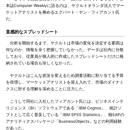
本誌Computer Weeklyに語るのは、ヤクルトオランダ法人でマー
ケットアナリストを務めるエグバート・ヤン・フィアカント氏
だ。
直感的なスプレッドシート
分析を開始するまで、ヤクルトは市場の変化を決定する要因は
何なのか、情報を全く把握していなかった。データは社内に分散
しており、従業員が個人的に作成したスプレッドシートだけに格
納されている場合も珍しくなかった。
ヤクルトはこんな状況を変えるため調査活動に割り当てる予算
を倍増し、マーケットアナリストを迎え入れて、市場のダイナミ
クスに対する理解を深めることに注力した。
こうして同社に入社したフィアカント氏には、ビジネスインテ
リジェンス（BI）ソフトウェアである「IBM Cognos」、統計ソ
フトとして広く普及している「IBM SPSS Statistics」、独SAPの
アナリティクスパッケージ「BusinessObjects」などの利用経験
があった。