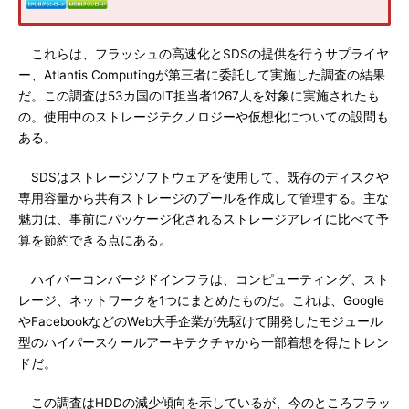
これらは、フラッシュの高速化とSDSの提供を行うサプライヤ
ー、Atlantis Computingが第三者に委託して実施した調査の結果
だ。この調査は53カ国のIT担当者1267人を対象に実施されたも
の。使用中のストレージテクノロジーや仮想化についての設問も
ある。
SDSはストレージソフトウェアを使用して、既存のディスクや
専用容量から共有ストレージのプールを作成して管理する。主な
魅力は、事前にパッケージ化されるストレージアレイに比べて予
算を節約できる点にある。
ハイパーコンバージドインフラは、コンピューティング、スト
レージ、ネットワークを1つにまとめたものだ。これは、Google
やFacebookなどのWeb大手企業が先駆けて開発したモジュール
型のハイパースケールアーキテクチャから一部着想を得たトレン
ドだ。
この調査はHDDの減少傾向を示しているが、今のところフラッ