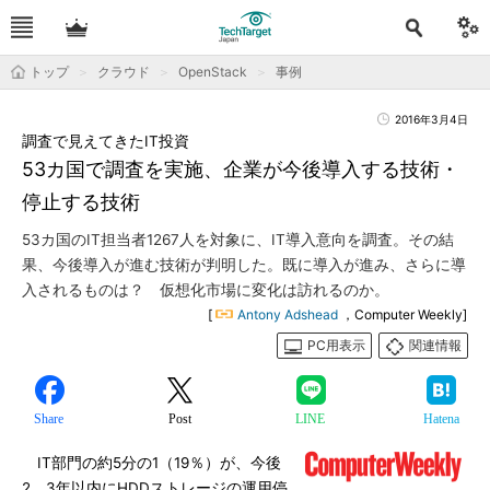
トップ
クラウド
OpenStack
事例
2016年3月4日
調査で見えてきたIT投資
53カ国で調査を実施、企業が今後導入する技術・
停止する技術
53カ国のIT担当者1267人を対象に、IT導入意向を調査。その結
果、今後導入が進む技術が判明した。既に導入が進み、さらに導
入されるものは？ 仮想化市場に変化は訪れるのか。
[
Antony Adshead
，Computer Weekly]
PC用表示
関連情報
Share
Post
LINE
Hatena
IT部門の約5分の1（19％）が、今後
2、3年以内にHDDストレージの運用停