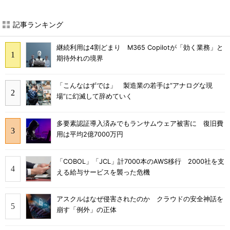
記事ランキング
継続利用は4割どまり M365 Copilotが「効く業務」と
期待外れの境界
「こんなはずでは」 製造業の若手は“アナログな現
場”に幻滅して辞めていく
多要素認証導入済みでもランサムウェア被害に 復旧費
用は平均2億7000万円
「COBOL」「JCL」計7000本のAWS移行 2000社を支
える給与サービスを襲った危機
アスクルはなぜ侵害されたのか クラウドの安全神話を
崩す「例外」の正体