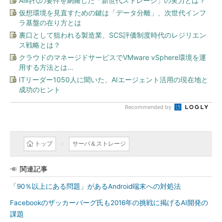
AI時代の要件を網羅した「新世代ストレージ」の実力とは？
仮想環境を見直すための鍵は「データ分離」、次世代インフ
ラ基盤の在り方とは
裏口として狙われる製造業、SCS評価制度時代のレジリエン
ス戦略とは？
クラウドのマネージドサービスでVMware vSphere環境を運
用する方法とは...
ITリーダー1050人に聞いた、AIエージェント活用の現在地と
成功のヒント
Recommended by
トップ
サーバ＆ストレージ
関連記事
「90％以上にある問題」があるAndroid端末への対処法
Facebookのザッカーバーグ氏も2016年の挑戦に掲げるAI開発の
課題