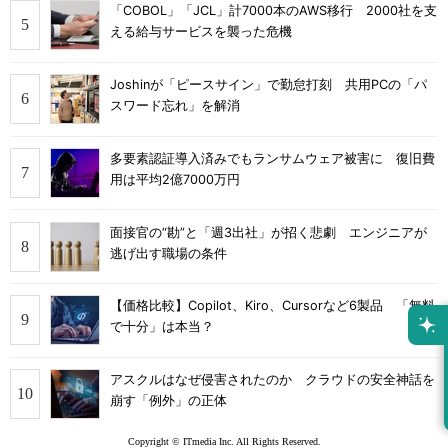
「COBOL」「JCL」計7000本のAWS移行 2000社を支
える給与サービスを襲った危機
Joshinが「ピースサイン」で勤怠打刻 共用PCの「パ
スワード忘れ」を解消
多要素認証導入済みでもランサムウェア被害に 復旧費
用は平均2億7000万円
面接官の“勘”と「週3出社」が招く悲劇 エンジニアが
逃げ出す職場の条件
【価格比較】Copilot、Kiro、Cursorなど6製品 「無料
で十分」は本当？
アスクルはなぜ侵害されたのか クラウドの安全神話を
崩す「例外」の正体
Copyright © ITmedia Inc. All Rights Reserved.