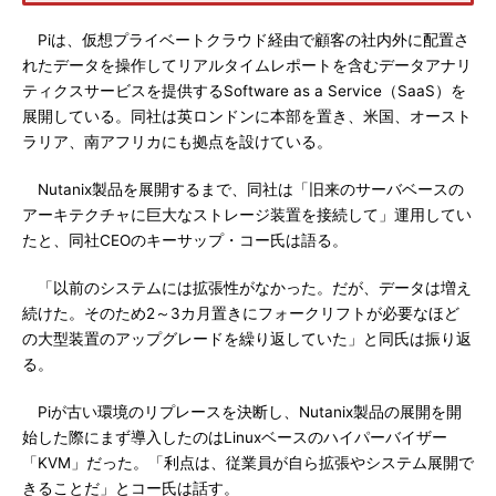
Piは、仮想プライベートクラウド経由で顧客の社内外に配置さ
れたデータを操作してリアルタイムレポートを含むデータアナリ
ティクスサービスを提供するSoftware as a Service（SaaS）を
展開している。同社は英ロンドンに本部を置き、米国、オースト
ラリア、南アフリカにも拠点を設けている。
Nutanix製品を展開するまで、同社は「旧来のサーバベースの
アーキテクチャに巨大なストレージ装置を接続して」運用してい
たと、同社CEOのキーサップ・コー氏は語る。
「以前のシステムには拡張性がなかった。だが、データは増え
続けた。そのため2～3カ月置きにフォークリフトが必要なほど
の大型装置のアップグレードを繰り返していた」と同氏は振り返
る。
Piが古い環境のリプレースを決断し、Nutanix製品の展開を開
始した際にまず導入したのはLinuxベースのハイパーバイザー
「KVM」だった。「利点は、従業員が自ら拡張やシステム展開で
きることだ」とコー氏は話す。