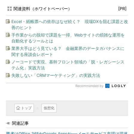
関連資料（ホワイトペーパー）
[PR]
Excel・紙帳票への依存はなぜ続く？ 現場DXを阻む課題と改
善のヒント
手作業からの脱却で課題を一掃、Webサイトの煩雑な運用を
自動化するツールとは
業界大手はどう見ている？ 金融業界のデータガバナンスに
関する座談会レポート
ノーコードで実現、基幹フロント領域の「脱・レガシーシス
テム化」実践方法
失敗しない「CRMマーケティング」の実践方法
Recommended by
トップ
仮想化
関連記事
勝者はOffice 365かGoogle Appsか──メールサービス市場は混迷