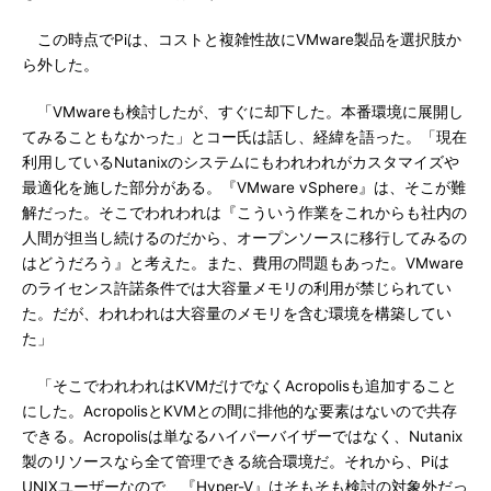
この時点でPiは、コストと複雑性故にVMware製品を選択肢か
ら外した。
「VMwareも検討したが、すぐに却下した。本番環境に展開し
てみることもなかった」とコー氏は話し、経緯を語った。「現在
利用しているNutanixのシステムにもわれわれがカスタマイズや
最適化を施した部分がある。『VMware vSphere』は、そこが難
解だった。そこでわれわれは『こういう作業をこれからも社内の
人間が担当し続けるのだから、オープンソースに移行してみるの
はどうだろう』と考えた。また、費用の問題もあった。VMware
のライセンス許諾条件では大容量メモリの利用が禁じられてい
た。だが、われわれは大容量のメモリを含む環境を構築してい
た」
「そこでわれわれはKVMだけでなくAcropolisも追加すること
にした。AcropolisとKVMとの間に排他的な要素はないので共存
できる。Acropolisは単なるハイパーバイザーではなく、Nutanix
製のリソースなら全て管理できる統合環境だ。それから、Piは
UNIXユーザーなので、『Hyper-V』はそもそも検討の対象外だっ