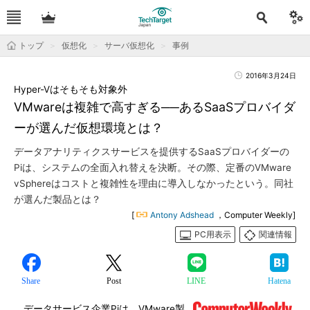
トップ
仮想化
サーバ仮想化
事例
2016年3月24日
Hyper-Vはそもそも対象外
VMwareは複雑で高すぎる──あるSaaSプロバイダ
ーが選んだ仮想環境とは？
データアナリティクスサービスを提供するSaaSプロバイダーの
Piは、システムの全面入れ替えを決断。その際、定番のVMware
vSphereはコストと複雑性を理由に導入しなかったという。同社
が選んだ製品とは？
[
Antony Adshead
，Computer Weekly]
PC用表示
関連情報
Share
Post
LINE
Hatena
データサービス企業Piは、VMware製