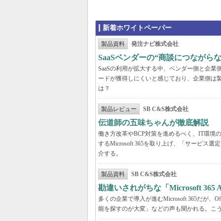
新着ホワイトペーパー
製品資料
発注ナビ株式会社
SaaSベンダーの“商談につなが
SaaSの利用が拡大する中、ベンダー側と企
ードが獲得しにくいと感じており、企業側は
は？
製品レビュー
SB C&S株式会社
伝道師の五味ちゃんが徹底解説 「Mic
働き方改革やBCP対策を進めるべく、IT環
するMicrosoft 365を取り上げ、「サ
介する。
製品資料
SB C&S株式会社
勘違いされがちな「Microsoft 3
多くの企業で導入が進むMicrosoft 365だ
能を探すのが大変」などの声も聞かれる。こうしたよ