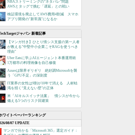
NBAストリーミングの“ネタバレ”問題
AWSとタッグで挑む「遅延」との戦い
検証環境を廃止してAWS費用4割減 スマホ
アプリ開発の"新常識"になるか
TechTargetジャパン 新着記事
【マンガ付き】ひとり情シス支援の第一人者
が教える”中堅中小企業こそRAGを使うべき
理由”
Uber Eatsに学ぶAIエージェント本番運用術
1万都市の料理画像を自己修復
Azureは限界ギリギリ 絶好調Microsoftを襲
う「GPU不足」の深刻度
IT業界の女性は9割が10年で消える 人材枯
渇を招く“見えない壁”の正体
米「AIキルスイッチ法案」 情シスが今から
備える5つのリスク回避策
ホワイトペーパーランキング
026/08/07 UPDATE
マンガで分かる「Microsoft 365」選定ガイド：