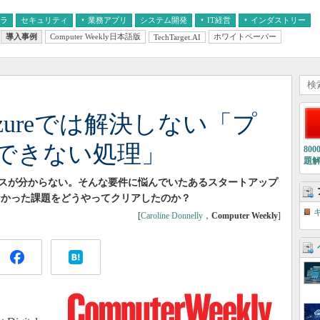
フラ
セキュリティ
業務アプリ
システム開発
IT経営
インダストリー
導入事例
Computer Weekly日本語版
ホワイトペーパー
TechTarget.AI
AI
経営とIT
医療IT
中堅・中小企業とIT
教育IT
やAzureでは解決しない「プ
できない処理」
80
題
スが分からない。そんな要件に悩んでいたあるスタートアップ
解決しなかった課題をどうやってクリアしたのか？
[
Caroline Donnelly
，
Computer Weekly
]