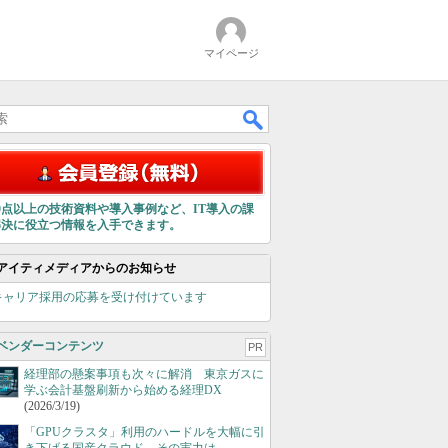
マイページ
00点以上の技術資料や導入事例など、IT導入の課
解決に役立つ情報を入手できます。
アイティメディアからのお知らせ
キャリア採用の応募を受け付けています
ベンダーコンテンツ
PR
経理部の懸案事項も次々に解消 東京ガスに
学ぶ会計基盤刷新から始める経理DX
(2026/3/19)
「GPUクラスタ」利用のハードルを大幅に引