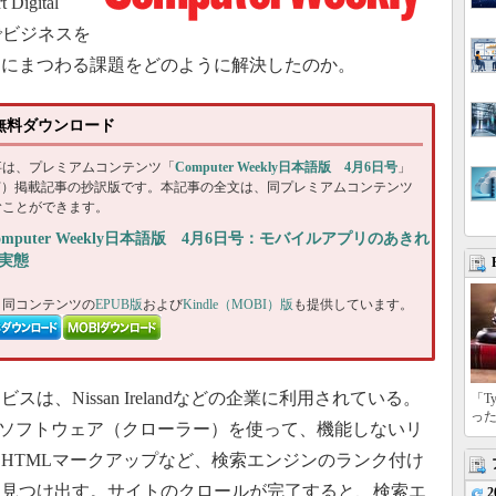
igital
ドでビジネスを
トにまつわる課題をどのように解決したのか。
日号無料ダウンロード
事は、プレミアムコンテンツ「
Computer Weekly日本語版 4月6日号
」
DF）掲載記事の抄訳版です。本記事の全文は、同プレミアムコンテンツ
むことができます。
omputer Weekly日本語版 4月6日号：モバイルアプリのあきれ
実態
、同コンテンツの
EPUB版
および
Kindle（MOBI）版
も提供しています。
、Nissan Irelandなどの企業に利用されている。
「T
っ
ルソフトウェア（クローラー）を使って、機能しないリ
HTMLマークアップなど、検索エンジンのランク付け
を見つけ出す。サイトのクロールが完了すると、検索エ
2