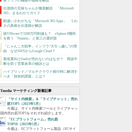
各プランの機能や価格を解説
伝道師の五味ちゃんが徹底解説 「Microsoft
365」まるわかりガイド
勘違いされがちな「Microsoft 365 Apps」 うわ
さの真相を伝道師が解説
脱VMwareで3200万円削減も？ vSphere 8難民
を救う「Nutanix」と第三の選択肢
「にゃんこ大戦争」インフラ“大引っ越し”の理
由 なぜAWSからGoogle Cloud？
製造業向けSaaSが売れないのはなぜ？ 商談中
断を防ぐ営業改革の秘訣とは
ハイブリッド／マルチクラウド移行時に解消す
べき「技術的課題」とは？
ITmedia マーケティング新着記事
「サイト内検索」＆「ライブチャット」売れ
筋TOP5（2025年5月）
今週は、サイト内検索ツールとライブチャッ
国内売れ筋TOP5をそれぞれ紹介します。
「ECプラットフォーム」売れ筋
TOP10（2025年5月）
今週は、ECプラットフォーム製品（ECサイ