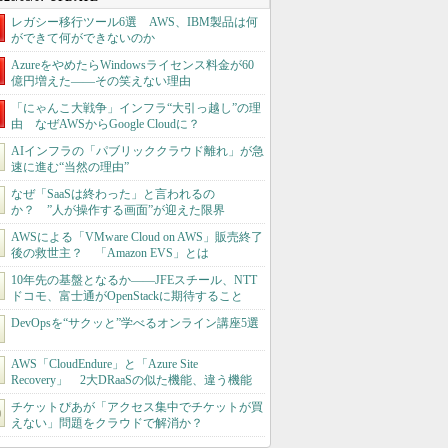
レガシー移行ツール6選 AWS、IBM製品は何
ができて何ができないのか
AzureをやめたらWindowsライセンス料金が60
億円増えた――その笑えない理由
「にゃんこ大戦争」インフラ“大引っ越し”の理
由 なぜAWSからGoogle Cloudに？
AIインフラの「パブリッククラウド離れ」が急
速に進む“当然の理由”
なぜ「SaaSは終わった」と言われるの
か？ ”人が操作する画面”が迎えた限界
AWSによる「VMware Cloud on AWS」販売終了
後の救世主？ 「Amazon EVS」とは
10年先の基盤となるか――JFEスチール、NTT
ドコモ、富士通がOpenStackに期待すること
DevOpsを“サクッと”学べるオンライン講座5選
AWS「CloudEndure」と「Azure Site
Recovery」 2大DRaaSの似た機能、違う機能
チケットぴあが「アクセス集中でチケットが買
えない」問題をクラウドで解消か？