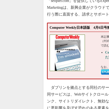
「seopler.com」を提供しているExpert D
Marketingは、新興企業がクラウ
行う際に直面する、請求とサポー
Computer Weekly日本語版 4月6
本記
（P
で読
C
た
なお
ダブリンを拠点とする同社のサービスは
同サービスは、Webサイトクロー
ンク、サイトリダイレクト、無効な
に悪影響を及ぼす恐れのある要素