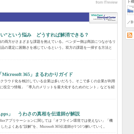
ト構
／B
らない”という悩み どうすれば解消できる？
業側の両方がさまざまな課題を抱えている。ベンダー側は商談につながるリ
製品の選定に困難さを感じているという。双方の課題を一掃する方法と
rosoft 365」まるわかりガイド
境のクラウド化を検討している企業は多いだろう。そこで多くの企業が利用
ービス選定に役立つ情報」「導入のメリットを最大化するためのヒント」などを紹
65 Apps」 うわさの真相を伝道師が解説
が、Officeアプリケーションに関しては「オフライン環境では使えない」「機
くある“誤解”を、Microsoft 365伝道師が1つ1つ解いていく。