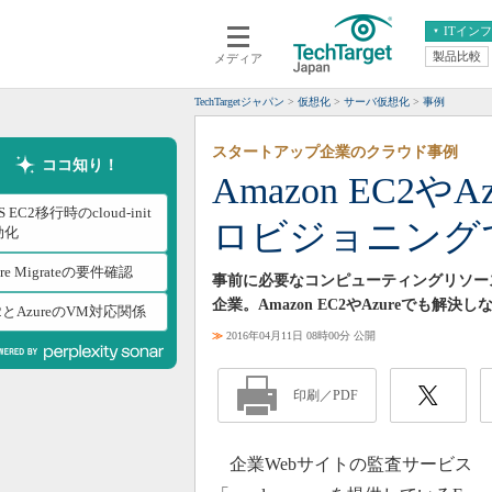
ITイン
製品比較
メディア
クラウド
エンタープライズ
ERP
仮想化
TechTargetジャパン
仮想化
サーバ仮想化
事例
データ分析
サーバ＆ストレージ
スタートアップ企業のクラウド事例
CX
スマートモバイル
ココ知り！
Amazon EC2
情報系システム
ネットワーク
S EC2移行時のcloud-init
ロビジョニング
システム運用管理
効化
ure Migrateの要件確認
事前に必要なコンピューティングリソー
企業。Amazon EC2やAzureでも
2とAzureのVM対応関係
≫
2016年04月11日 08時00分 公開
印刷／PDF
企業Webサイトの監査サービス