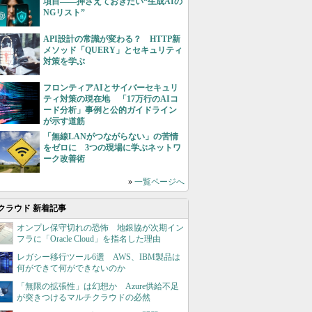
項目――押さえておきたい“生成AIの
NGリスト”
API設計の常識が変わる？ HTTP新
メソッド「QUERY」とセキュリティ
対策を学ぶ
フロンティアAIとサイバーセキュリ
ティ対策の現在地 「17万行のAIコ
ード分析」事例と公的ガイドライン
が示す道筋
「無線LANがつながらない」の苦情
をゼロに 3つの現場に学ぶネットワ
ーク改善術
»
一覧ページへ
クラウド 新着記事
オンプレ保守切れの恐怖 地銀協が次期イン
フラに「Oracle Cloud」を指名した理由
レガシー移行ツール6選 AWS、IBM製品は
何ができて何ができないのか
「無限の拡張性」は幻想か Azure供給不足
が突きつけるマルチクラウドの必然