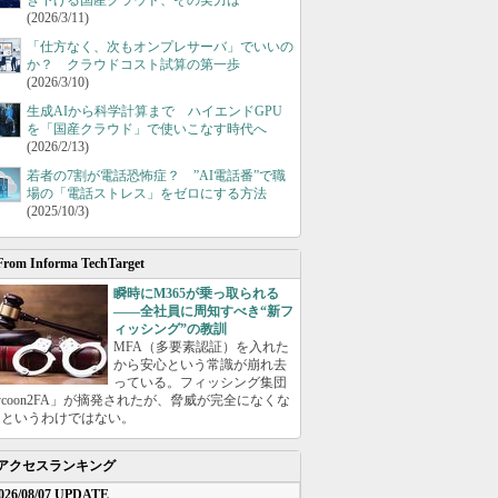
き下げる国産クラウド、その実力は
(2026/3/11)
「仕方なく、次もオンプレサーバ」でいいの
か？ クラウドコスト試算の第一歩
(2026/3/10)
生成AIから科学計算まで ハイエンドGPU
を「国産クラウド」で使いこなす時代へ
(2026/2/13)
若者の7割が電話恐怖症？ ”AI電話番”で職
場の「電話ストレス」をゼロにする方法
(2025/10/3)
From Informa TechTarget
瞬時にM365が乗っ取られる
――全社員に周知すべき“新フ
ィッシング”の教訓
MFA（多要素認証）を入れた
から安心という常識が崩れ去
っている。フィッシング集団
ycoon2FA」が摘発されたが、脅威が完全になくな
たというわけではない。
アクセスランキング
026/08/07 UPDATE