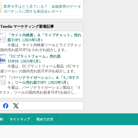
業界大手はどう見ている？ 金融業界のデータ
ガバナンスに関する座談会レポート
ITmedia マーケティング新着記事
「サイト内検索」＆「ライブチャット」売れ
筋TOP5（2025年5月）
今週は、サイト内検索ツールとライブチャッ
国内売れ筋TOP5をそれぞれ紹介します。
「ECプラットフォーム」売れ筋
TOP10（2025年5月）
今週は、ECプラットフォーム製品（ECサイ
築ツール）の国内売れ筋TOP10を紹介します。
「パーソナライゼーション」＆「A／Bテス
ト」ツール売れ筋TOP5（2025年5月）
今週は、パーソナライゼーション製品と「A
テスト」ツールの国内売れ筋各TOP5を紹介し...
約
サイトマップ
初めての方