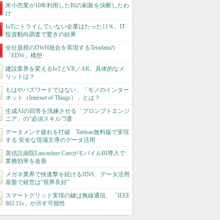
米小売業が10年利用したBIの刷新を決断したわ
け
IoTにトライしていない企業はたった11％、IT
投資動向調査で驚きの結果
全社規模のDWH統合を実現するTeradataの
「EDW」構想
建設業界を変えるIoTとVR／AR、具体的なメ
リットは？
もはやバズワードではない、「モノのインター
ネット（Internet of Things）」とは？
生成AIの回答を洗練させる「プロンプトエンジ
ニア」の“必須スキル”5選
データメンテ疲れを打破 Tableau無料版で実現
する 安全な現場主導のデータ活用
英信託病院Lancashire CareがモバイルBI導入で
業務効率を改善
メガネ業界で快進撃を続けるJINS、データ活用
基盤で経営は“視界良好”
スマートグリッド実現の鍵は無線通信、「IEEE
802.11s」が示す可能性