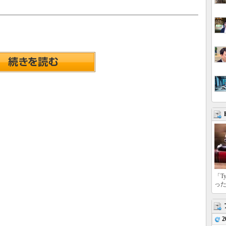
「T
っ
2