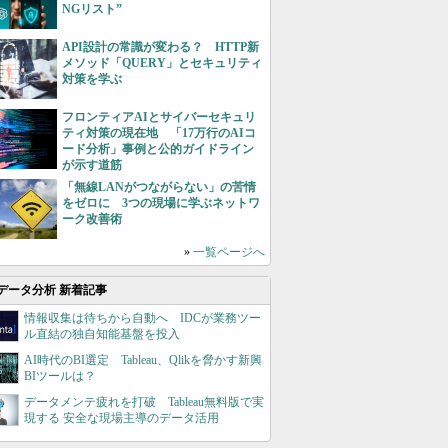
NGリスト”
API設計の常識が変わる？ HTTP新
メソッド「QUERY」とセキュリティ
対策を学ぶ
フロンティアAIとサイバーセキュリ
ティ対策の現在地 「17万行のAIコ
ード分析」事例と公的ガイドライン
が示す道筋
「無線LANがつながらない」の苦情
をゼロに 3つの現場に学ぶネットワ
ーク改善術
»
一覧ページへ
データ分析 新着記事
情報収集は待ちから自動へ IDCが業務ツー
ル直結の独自知能基盤を投入
AI時代のBI選定 Tableau、Qlikを脅かす新興
BIツールは？
データメンテ疲れを打破 Tableau無料版で実
現する 安全な現場主導のデータ活用