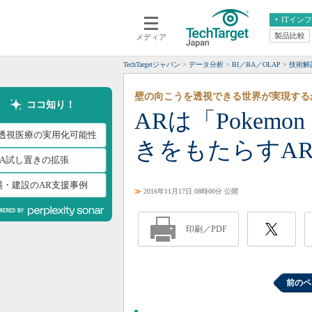
ITイン
製品比較
メディア
クラウド
エンタープライズ
ERP
仮想化
TechTargetジャパン
データ分析
BI／BA／OLAP
技術解
データ分析
サーバ＆ストレージ
壁の向こうを透視できる世界が実現する
CX
スマートモバイル
ココ知り！
ARは「Pokem
情報系システム
ネットワーク
R透視医療の実用化可能性
きをもたらすA
システム運用管理
EA試し置きの拡張
場・建設のAR支援事例
≫
2016年11月17日 08時00分 公開
印刷／PDF
前のペ