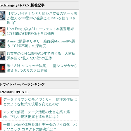
TechTargetジャパン 新着記事
【マンガ付き】ひとり情シス支援の第一人者
が教える”中堅中小企業こそRAGを使うべき
理由”
Uber Eatsに学ぶAIエージェント本番運用術
1万都市の料理画像を自己修復
Azureは限界ギリギリ 絶好調Microsoftを襲
う「GPU不足」の深刻度
IT業界の女性は9割が10年で消える 人材枯
渇を招く“見えない壁”の正体
米「AIキルスイッチ法案」 情シスが今から
備える5つのリスク回避策
ホワイトペーパーランキング
026/08/08 UPDATE
データドリブンなモノづくりへ、島津製作所は
どのような施策で現場を変えたのか
マンガで解説：データ活用の土台を築く第一
歩、正しい現状把握を進めるには？
一貫した顧客体験を阻むデータのサイロ化 パ
ナソニック コネクトの解決策は？