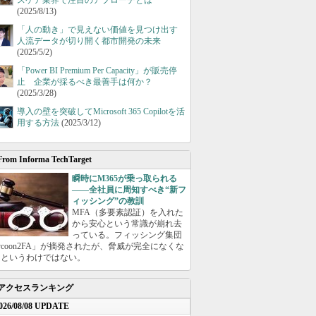
スケア業界で注目のアプローチとは
(2025/8/13)
「人の動き」で見えない価値を見つけ出す
人流データが切り開く都市開発の未来
(2025/5/2)
「Power BI Premium Per Capacity」が販売停
止 企業が採るべき最善手は何か？
(2025/3/28)
導入の壁を突破してMicrosoft 365 Copilotを活
用する方法
(2025/3/12)
From Informa TechTarget
瞬時にM365が乗っ取られる
――全社員に周知すべき“新フ
ィッシング”の教訓
MFA（多要素認証）を入れた
から安心という常識が崩れ去
っている。フィッシング集団
ycoon2FA」が摘発されたが、脅威が完全になくな
たというわけではない。
アクセスランキング
026/08/08 UPDATE