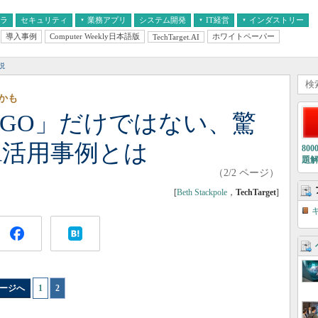
フラ
セキュリティ
業務アプリ
システム開発
IT経営
インダストリー
導入事例
Computer Weekly日本語版
ホワイトペーパー
TechTarget.AI
AI
経営とIT
医療IT
中堅・中小企業とIT
教育IT
説
かも
on GO」だけではない、驚
R活用事例とは
80
題
（2/2 ページ）
[
Beth Stackpole
，
TechTarget
]
ージへ
1
|
2