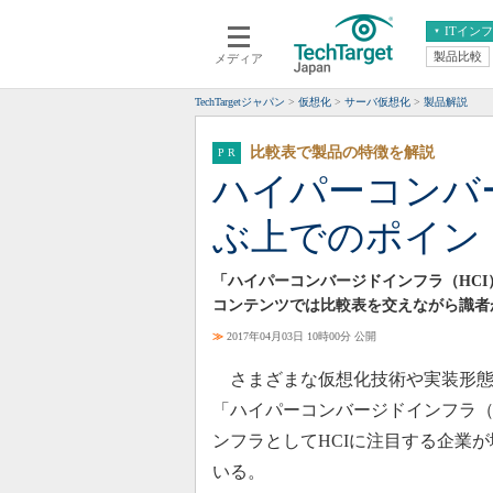
ITイン
製品比較
メディア
クラウド
エンタープライズ
ERP
仮想化
TechTargetジャパン
仮想化
サーバ仮想化
製品解説
データ分析
サーバ＆ストレージ
比較表で製品の特徴を解説
CX
スマートモバイル
ハイパーコンバ
情報系システム
ネットワーク
ぶ上でのポイン
システム運用管理
「ハイパーコンバージドインフラ（HC
コンテンツでは比較表を交えながら識者
≫
2017年04月03日 10時00分 公開
さまざまな仮想化技術や実装形態
「ハイパーコンバージドインフラ（
ンフラとしてHCIに注目する企業
いる。