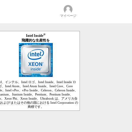
マイページ
®
Intel Inside
飛躍的な生産性を
tel、インテル、Intel ロゴ、Intel Inside、Intel Inside ロ
ゴ、Intel Atom、Intel Atom Inside、Intel Core、Core
ide、Intel vPro、vPro Inside、Celeron、Celeron Inside、
tanium、Itanium Inside、Pentium、Pentium Inside、
n、Xeon Phi、Xeon Inside、Ultrabook は、アメリカ合
および/またはその他の国における Intel Corporation の
商標です。