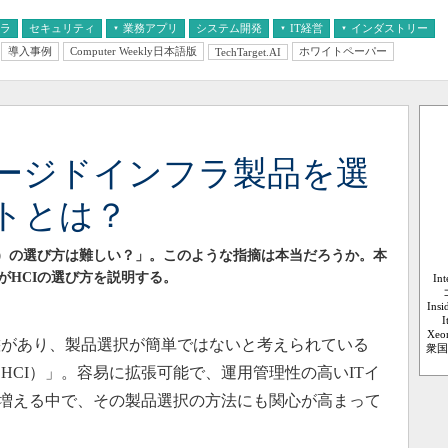
フラ
セキュリティ
業務アプリ
システム開発
IT経営
インダストリー
導入事例
Computer Weekly日本語版
ホワイトペーパー
TechTarget.AI
AI
経営とIT
医療IT
中堅・中小企業とIT
教育IT
ージドインフラ製品を選
トとは？
I）の選び方は難しい？」。このような指摘は本当だろうか。本
がHCIの選び方を説明する。
In
Ins
I
Xeo
があり、製品選択が簡単ではないと考えられている
衆国
HCI）」。容易に拡張可能で、運用管理性の高いITイ
が増える中で、その製品選択の方法にも関心が高まって