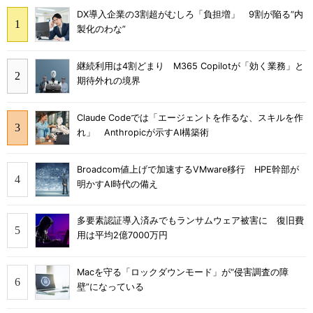
DX導入企業の3割超がむしろ「負担増」 9割が陥る“内
製化のわな”
継続利用は4割どまり M365 Copilotが「効く業務」と
期待外れの境界
Claude Codeでは「エージェントを作るな、スキルを作
れ」 Anthropicが示すAI構築術
Broadcom値上げで加速するVMware移行 HPE幹部が
明かすAI時代の備え
多要素認証導入済みでもランサムウェア被害に 復旧費
用は平均2億7000万円
Macを守る「ロックダウンモード」が“侵害調査の障
壁”になっている