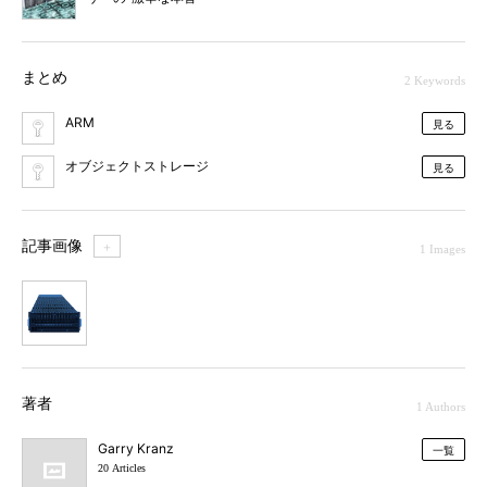
まとめ
2 Keywords
ARM
見る
オブジェクトストレージ
見る
記事画像
＋
1 Images
1
著者
1 Authors
Garry Kranz
一覧
20 Articles