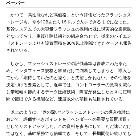
ペーパー
かつて「高性能なれど高価格」という評価だったフラッシュス
トレージも、今や1GBあたり1.5ドルで入手できるまでになった。
基幹システムでの大容量フラッシュの採用は既に現実的な選択肢
となっており、重複排除技術との組み合わせで、従来のハイエン
ドストレージよりも設置面積を80％以上削減できたケースも報告
されている。
しかし、フラッシュストレージの評価基準は多岐にわたるた
め、インタフェース規格と容量だけで判断してしまうと、導入し
てから「期待していたのと違う」と失望しかねない。その性能を
決定づける要素として、近年では、コントローラーの負荷を減ら
し帯域幅を節約するデータ圧縮技術、障害が発生したときに短時
間で復旧できる機能など、速度以外の項目も注目されている。
以上のように、“奥の深い”フラッシュストレージの導入検討に
おいて、評価すべきポイントを「ベンダーへの重要な質問項目」
としてリストアップした。この資料を参考にして、ただ速いだけ
ではなく、基幹業務でも信頼でき、そして、長期間使い続けても