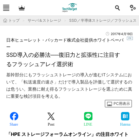
トップ
サーバ＆ストレージ
SSD／半導体ストレージ／フラッシュス
2017年4月19日
日本ヒューレット・パッカード株式会社提供ホワイトペーパ
ー
SSD導入の必勝法──復旧力と拡張性に注目す
るフラッシュアレイ選択術
基幹部分にもフラッシュストレージの導入が進むITシステムにお
いて、「転送速度の速さ」だけで導入製品を評価して選択するの
は危うい。業務に耐え得るフラッシュストレージを選ぶために真
に重要な検討項目を考える。
PC用表示
Share
Post
LINE
Hatena
「HPE ストレージフォーラムオンライン」の注目ホワイト