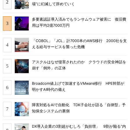
場”に幻滅して辞めていく
多要素認証導入済みでもランサムウェア被害に 復旧費
用は平均2億7000万円
「COBOL」「JCL」計7000本のAWS移行 2000社を支
える給与サービスを襲った危機
アスクルはなぜ侵害されたのか クラウドの安全神話を
崩す「例外」の正体
Broadcom値上げで加速するVMware移行 HPE幹部が
明かすAI時代の備え
障害対処をAIで自動化 TDK子会社が語る「自律型」予
知保全システムの裏側
DX導入企業の3割超がむしろ「負担増」 9割が陥る“内