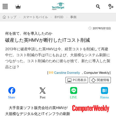
トップ
スマートモバイル
BYOD
事例
2017年5月12日
何を捨て、何を導入したのか
破産した英HMVが断行したITコスト削減
2013年に破産申請した英HMVは今、経営コストを削減して再建
中だ。コスト削減の手はITにもおよび、大規模なシステム刷新に
つながった。コスト削減のために彼らが捨て、新たに導入した製
品とは？
[
Caroline Donnelly
，Computer Weekly]
PC用表示
関連情報
Share
Post
LINE
Hatena
大手音楽ソフト販売会社の英HMVが
大規模なデジタル化とITインフラの刷新