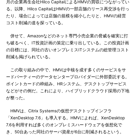
月の企業再生会社Hilco CapitalによるHMVの買収につながってい
る。以降、Hilco CapitalはHMVの一部店舗のリース再交渉を行っ
たり、場合によっては店舗の規模を縮小したりと、HMVの経営
コスト削減の道を探っている。
併せて、Amazonなどのネット専門小売企業の脅威を確実に打
ち破るべく、IT投資計画の策定に乗り出している。この投資計画
の目標には、同社の古いオンプレミスITシステムの総管理コスト
削減も掲げられている。
この取り組みの中で、HMVは中核を成す多くのサービスをサ
ードパーティーのデータセンタープロバイダーに外部委託する。
ポイントカードの枠組み、HRシステム、デスクトップサービス
などがその例だ。これにより、ハイブリッドクラウド採用の下地
が整った。
HMVは、Citrix Systemsの仮想デスクトップインフラ
「XenDesktop 7.6」も導入する。HMVによれば、XenDesktop
7.6を利用すれば多くのオンプレミスハードウェアを仮想化で
き、50台あった同社のサーバ資産が6台に削減されるという。