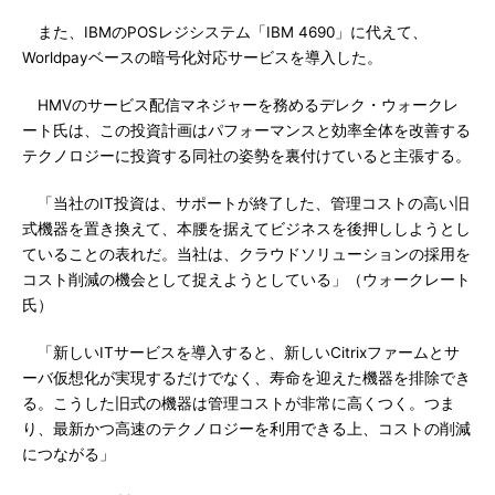
また、IBMのPOSレジシステム「IBM 4690」に代えて、
Worldpayベースの暗号化対応サービスを導入した。
HMVのサービス配信マネジャーを務めるデレク・ウォークレ
ート氏は、この投資計画はパフォーマンスと効率全体を改善する
テクノロジーに投資する同社の姿勢を裏付けていると主張する。
「当社のIT投資は、サポートが終了した、管理コストの高い旧
式機器を置き換えて、本腰を据えてビジネスを後押ししようとし
ていることの表れだ。当社は、クラウドソリューションの採用を
コスト削減の機会として捉えようとしている」（ウォークレート
氏）
「新しいITサービスを導入すると、新しいCitrixファームとサ
ーバ仮想化が実現するだけでなく、寿命を迎えた機器を排除でき
る。こうした旧式の機器は管理コストが非常に高くつく。つま
り、最新かつ高速のテクノロジーを利用できる上、コストの削減
につながる」