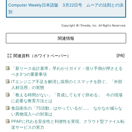
Computer Weekly日本語版 3月22日号 ムーアの法則との決
別
Copyright © ITmedia, Inc. All Rights Reserved.
関連情報
関連資料（ホワイトペーパー）
[PR]
「新リース会計基準」早わかりガイド：借り手側が押さえる
べき3つの重要事項
ITエンジニア不足を解消し採用のミスマッチを防ぐ、「外部
人材活用」の実態
「教える時間がない」「育成してもすぐ辞める」 今の現場
に必要な教育方法とは
食品衛生の「7S活動」はやっているが…… なかなか減らな
い異物混入への対策は
PPAPに代わる安全性と利便性を実現、クラウド型ファイル転
送サービスの実力