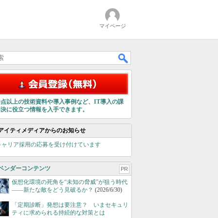
マイページ
00点以上の技術資料や導入事例など、IT導入の課
解決に役立つ情報を入手できます。
アイティメディアからのお知らせ
キャリア採用の応募を受け付けています
ベンダーコンテンツ
PR
仮想化環境の死角を“未知の脅威”が狙う時代
――新たな敵をどう見破るか？
(2026/6/30)
「定期診断」発想は要注意？ いまセキュリ
ティに求められる持続的な対策とは