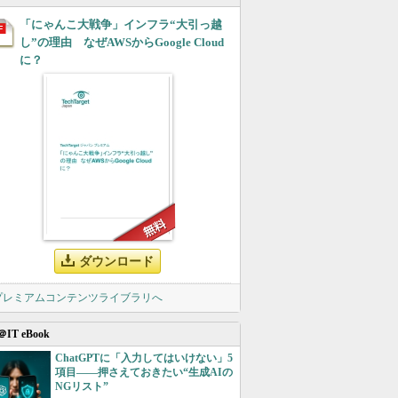
「にゃんこ大戦争」インフラ“大引っ越
し”の理由 なぜAWSからGoogle Cloud
に？
ダウンロード
 プレミアムコンテンツライブラリへ
＠IT eBook
ChatGPTに「入力してはいけない」5
項目――押さえておきたい“生成AIの
NGリスト”