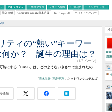
フラ
セキュリティ
業務アプリ
システム開発
IT経営
インダストリー
導入事例
Computer Weekly日本語版
ホワイトペーパー
TechTarget.AI
AI
経営とIT
医療IT
中堅・中小企業とIT
教育IT
解説
リティの“熱い”キーワー
とは何か？ 誕生の理由は？
80
題
（1/2 ページ）
可能にする「CASB」は、どのようないきさつで生まれたの
[
清水健雄
,
三島千恵
，
ネットワンシステムズ
]
ル通知