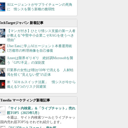
AIエージェントがサプライチェーンの死角
に 情シスを襲う新種の脆弱性
TechTargetジャパン 新着記事
【マンガ付き】ひとり情シス支援の第一人者
が教える”中堅中小企業こそRAGを使うべき
理由”
Uber Eatsに学ぶAIエージェント本番運用術
1万都市の料理画像を自己修復
Azureは限界ギリギリ 絶好調Microsoftを襲
う「GPU不足」の深刻度
IT業界の女性は9割が10年で消える 人材枯
渇を招く“見えない壁”の正体
米「AIキルスイッチ法案」 情シスが今から
備える5つのリスク回避策
ITmedia マーケティング新着記事
「サイト内検索」＆「ライブチャット」売れ
筋TOP5（2025年5月）
今週は、サイト内検索ツールとライブチャッ
国内売れ筋TOP5をそれぞれ紹介します。