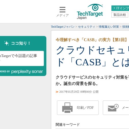
ITイン
製品比較
メディア
クラウド
エンタープライズ
ERP
仮想化
TechTargetジャパン
セキュリティ
情報漏えい対策
技術
データ分析
サーバ＆ストレージ
今理解すべき「CASB」の実力【第1回】
CX
スマートモバイル
ココ知り！
クラウドセキュ
情報系システム
ネットワーク
chTargetで今話題の記事
ド「CASB」
システム運用管理
？
クラウドサービスのセキュリティ対策を
か。誕生の背景を探る。
≫
2017年05月29日 09時00分 公開
印刷／PDF
メー
関連キーワード