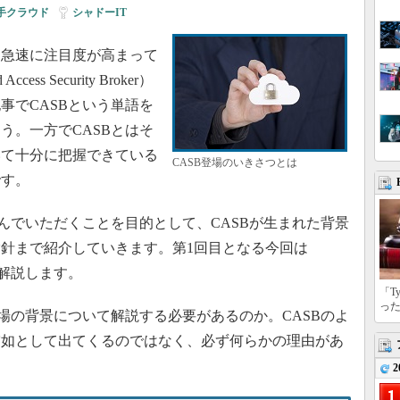
手クラウド
|
シャドーIT
急速に注目度が高まって
s Security Broker）
事でCASBという単語を
う。一方でCASBとはそ
いて十分に把握できている
CASB登場のいきさつとは
です。
んでいただくことを目的として、CASBが生まれた背景
針まで紹介していきます。第1回目となる今回は
て解説します。
「T
っ
場の背景について解説する必要があるのか。CASBのよ
突如として出てくるのではなく、必ず何らかの理由があ
2