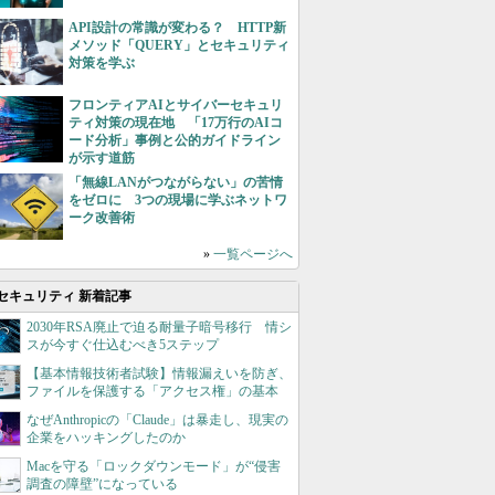
API設計の常識が変わる？ HTTP新
メソッド「QUERY」とセキュリティ
対策を学ぶ
フロンティアAIとサイバーセキュリ
ティ対策の現在地 「17万行のAIコ
ード分析」事例と公的ガイドライン
が示す道筋
「無線LANがつながらない」の苦情
をゼロに 3つの現場に学ぶネットワ
ーク改善術
»
一覧ページへ
セキュリティ 新着記事
2030年RSA廃止で迫る耐量子暗号移行 情シ
スが今すぐ仕込むべき5ステップ
【基本情報技術者試験】情報漏えいを防ぎ、
ファイルを保護する「アクセス権」の基本
なぜAnthropicの「Claude」は暴走し、現実の
企業をハッキングしたのか
Macを守る「ロックダウンモード」が“侵害
調査の障壁”になっている