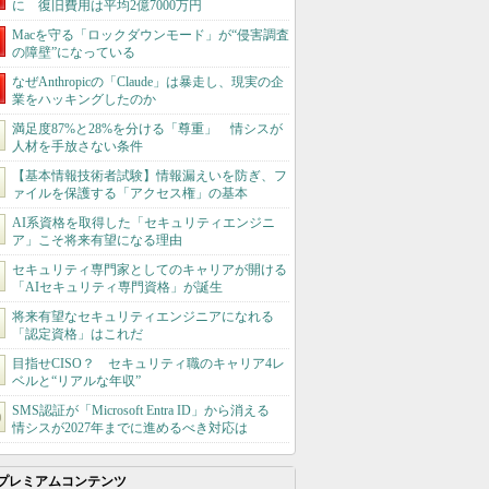
に 復旧費用は平均2億7000万円
Macを守る「ロックダウンモード」が“侵害調査
の障壁”になっている
なぜAnthropicの「Claude」は暴走し、現実の企
業をハッキングしたのか
満足度87%と28%を分ける「尊重」 情シスが
人材を手放さない条件
【基本情報技術者試験】情報漏えいを防ぎ、フ
ァイルを保護する「アクセス権」の基本
AI系資格を取得した「セキュリティエンジニ
ア」こそ将来有望になる理由
セキュリティ専門家としてのキャリアが開ける
「AIセキュリティ専門資格」が誕生
将来有望なセキュリティエンジニアになれる
「認定資格」はこれだ
目指せCISO？ セキュリティ職のキャリア4レ
ベルと“リアルな年収”
SMS認証が「Microsoft Entra ID」から消える
情シスが2027年までに進めるべき対応は
プレミアムコンテンツ